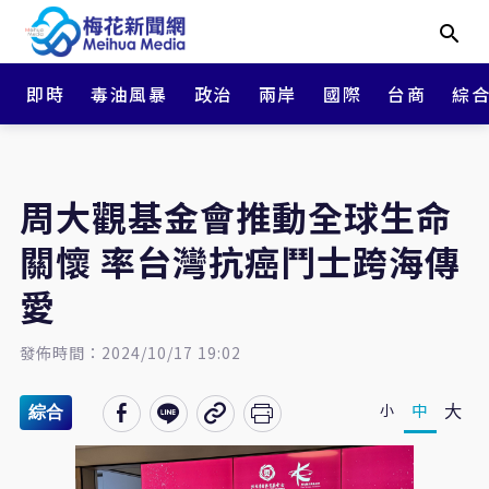
即時
毒油風暴
政治
兩岸
國際
台商
綜
周大觀基金會推動全球生命
關懷 率台灣抗癌鬥士跨海傳
愛
發佈時間：2024/10/17 19:02
大
中
小
綜合