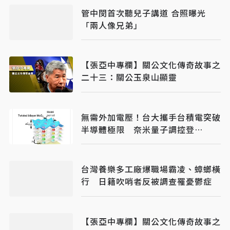
管中閔首次聽兒子講道 合照曝光
「兩人像兄弟」
【張亞中專欄】關公文化傳奇故事之
二十三：關公玉泉山顯靈
無需外加電壓！台大攜手台積電突破
半導體極限 奈米量子調控登
《Nature》
台灣養樂多工廠爆職場霸凌、蟑螂橫
行 日籍吹哨者反被調查罹憂鬱症
【張亞中專欄】關公文化傳奇故事之