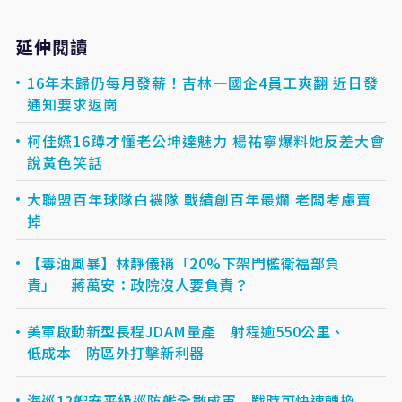
延伸閱讀
16年未歸仍每月發薪！吉林一國企4員工爽翻 近日發
通知要求返崗
柯佳嬿16蹲才懂老公坤達魅力 楊祐寧爆料她反差大會
說黃色笑話
大聯盟百年球隊白襪隊 戰績創百年最爛 老闆考慮賣
掉
【毒油風暴】林靜儀稱「20%下架門檻衛福部負
責」 蔣萬安：政院沒人要負責？
美軍啟動新型長程JDAM量產 射程逾550公里、
低成本 防區外打擊新利器
海巡12艘安平級巡防艦全數成軍 戰時可快速轉換