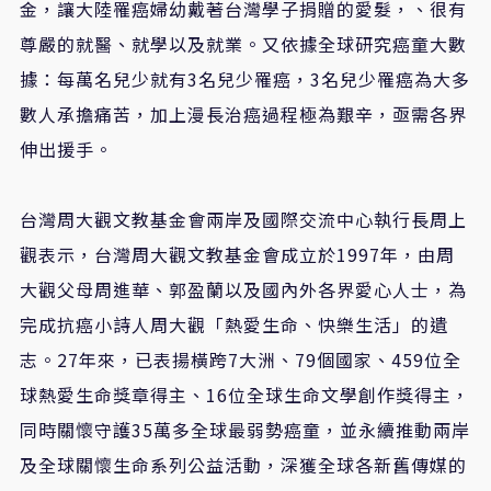
金，讓大陸罹癌婦幼戴著台灣學子捐贈的愛髮，、很有
尊嚴的就醫、就學以及就業。又依據全球研究癌童大數
據：每萬名兒少就有3名兒少罹癌，3名兒少罹癌為大多
數人承擔痛苦，加上漫長治癌過程極為艱辛，亟需各界
伸出援手。
台灣周大觀文教基金會兩岸及國際交流中心執行長周上
觀表示，台灣周大觀文教基金會成立於1997年，由周
大觀父母周進華、郭盈蘭以及國內外各界愛心人士，為
完成抗癌小詩人周大觀「熱愛生命、快樂生活」的遺
志。27年來，已表揚橫跨7大洲、79個國家、459位全
球熱愛生命獎章得主、16位全球生命文學創作獎得主，
同時關懷守護35萬多全球最弱勢癌童，並永續推動兩岸
及全球關懷生命系列公益活動，深獲全球各新舊傳媒的