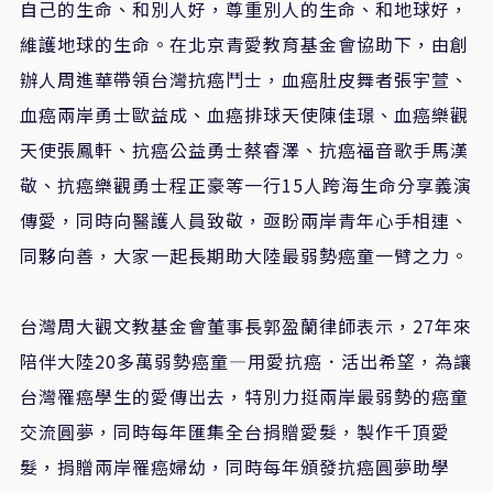
自己的生命、和別人好，尊重別人的生命、和地球好，
維護地球的生命。在北京青愛教育基金會協助下，由創
辦人周進華帶領台灣抗癌鬥士，血癌肚皮舞者張宇萱、
血癌兩岸勇士歐益成、血癌排球天使陳佳璟、血癌樂觀
天使張鳳軒、抗癌公益勇士蔡睿澤、抗癌福音歌手馬漢
敬、抗癌樂觀勇士程正豪等一行15人跨海生命分享義演
傳愛，同時向醫護人員致敬，亟盼兩岸青年心手相連、
同夥向善，大家一起長期助大陸最弱勢癌童一臂之力。
台灣周大觀文教基金會董事長郭盈蘭律師表示，27年來
陪伴大陸20多萬弱勢癌童—用愛抗癌．活出希望，為讓
台灣罹癌學生的愛傳出去，特別力挺兩岸最弱勢的癌童
交流圓夢，同時每年匯集全台捐贈愛髮，製作千頂愛
髮，捐贈兩岸罹癌婦幼，同時每年頒發抗癌圓夢助學