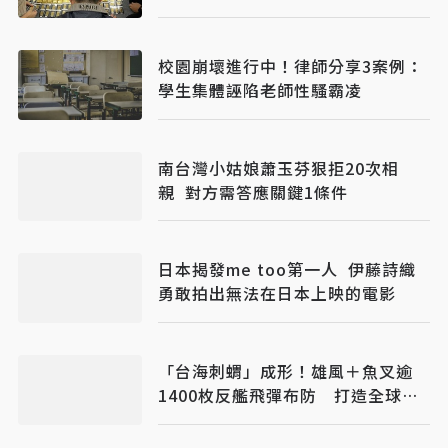
斤黃金
校園崩壞進行中！律師分享3案例：
學生集體誣陷老師性騷霸凌
南台灣小姑娘蕭玉芬狠拒20次相
親 對方需答應關鍵1條件
日本揭發me too第一人 伊藤詩織
勇敢拍出無法在日本上映的電影
「台海刺蝟」成形！雄風＋魚叉逾
1400枚反艦飛彈布防 打造全球最
密集海防火力網