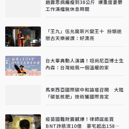
趙露思病癱瘦到38公斤 爆重度憂鬱
工作滿檔無休息時間
「王九」伍允龍新片變王十 扮娘迷
戀古天樂被讚：好漂亮
台大畢典動人演講！坦尚尼亞博士生
內森：台灣給我一個溫暖的家
馬來西亞國際碳中和論壇召開 大陸
「碳氫核肥」技術獲國際肯定
疫苗國難財震撼爆！律師誆能買
BNT詐慈濟10億 豪宅起出158公