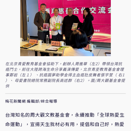
在北京青愛教育基金會協助下，創辦人周進華（左2）帶領台灣抗
癌鬥士，前往大陸跨海生命分享義演傳愛，北京青爱教育基金會理
事鄭岩（左１） 、抗癌圓夢助學金得主血癌肚皮舞者張宇萱（ 右1
）、 母愛書院總院常務副院長高述群（右2）。圖/周大觀基金會提
供
梅花新聞網 編輯部/綜合報導
台灣知名的周大觀文教基金會，永續推動「全球熱愛生
命運動」，宣揚天生我材必有用，提倡和自己好，熱愛