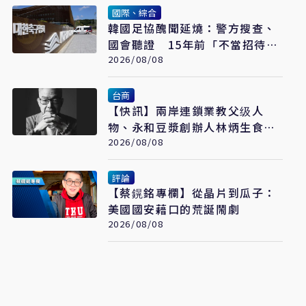
國際、綜合
韓國足協醜聞延燒：警方搜查、
國會聽證 15年前「不當招待」
疑雲重見天日
2026/08/08
台商
【快訊】兩岸連鎖業教父级人
物、永和豆漿創辦人林炳生食道
2026/08/08
癌病逝 享年70歲
評論
【蔡鎤銘專欄】從晶片到瓜子：
美國國安藉口的荒誕鬧劇
2026/08/08