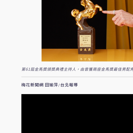
第61屆金馬獎頒獎典禮主持人，由曾獲兩座金馬獎最佳男配
梅花新聞網 田瑜萍/台北報導