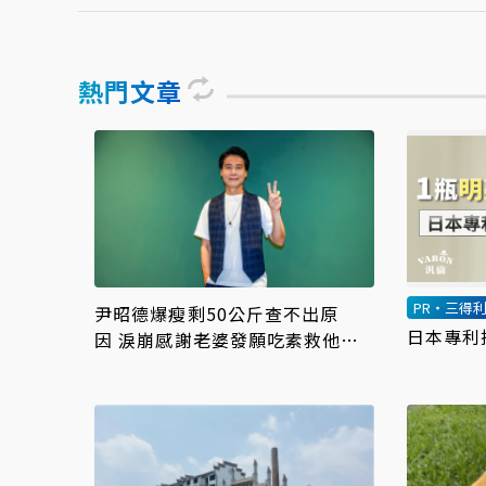
熱門文章
PR・三得
尹昭德爆瘦剩50公斤查不出原
日本專利
因 淚崩感謝老婆發願吃素救他一
命