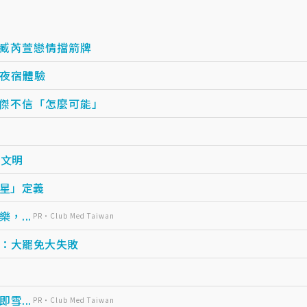
成臧芮萱戀情擋箭牌
放夜宿體驗
宏傑不信「怎麼可能」
新文明
明星」定義
...
PR・Club Med Taiwan
：大罷免大失敗
...
PR・Club Med Taiwan