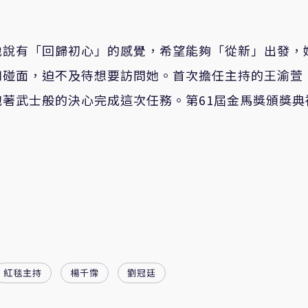
地說有「回歸初心」的感覺，希望能夠「從新」出發，
如碰面，迫不及待想要訪問她。首次擔任主持的王渝萱
著武士般的決心完成這次任務。第61屆金馬獎頒獎典
紅毯主持
楊千霈
劉冠廷