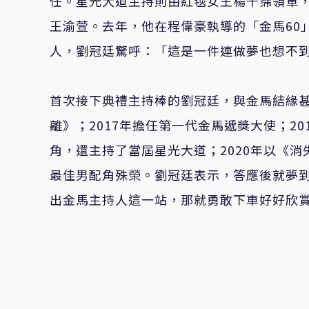
任。星光大道主持則由紅毯女王楊千霈領軍
王渝萱。去年，他在程偉豪執導的「金馬60
人，劉冠廷驚呼：「這是一件連做夢也想不
首次接下典禮主持棒的劉冠廷，與金馬結緣甚
離》；2017年擔任第一代金馬遞獎大使；2
角，還主持了當屆星光大道；2020年以《消
最佳男配角殊榮。劉冠廷表示，答應後就夢
出金馬主持人這一站，那就勇敢下車好好欣