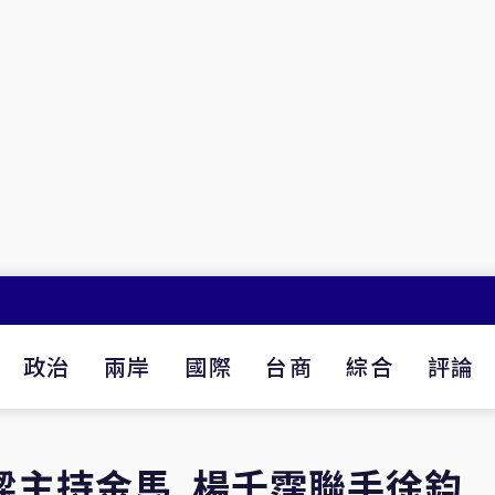
政治
兩岸
國際
台商
綜合
評論
樑主持金馬 楊千霈聯手徐鈞