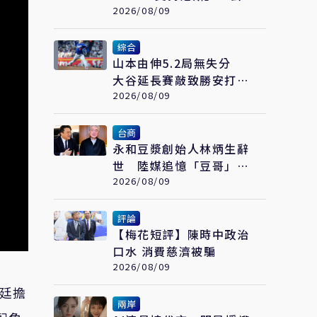
卻持續讓范斯與盧比奧較
2026/08/09
勁接班
綜合
山本由伸5.2局無失分
大谷延長賽敲致勝安打
道奇止住7連敗
2026/08/09
台商
永和豆漿創始人林炳生辭
世 陸媒追憶「豆哥」傳
奇 離世前13天弟弟接掌
2026/08/09
香港永和
評論
【梅花短評】陳時中政治
口水 消費慈濟被騙
2026/08/09
冠廷擔
兩岸