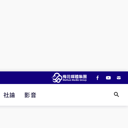
社論
影音