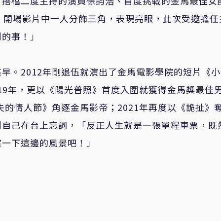
，搭檔二度主持的演員徐鈞浩、首度挑戰的金馬最佳女
」開場影片中一人分飾三角，表現亮眼，此次受邀擔任
到的事！」
早。2012年剛退伍就演出了金馬電影學院的短片《小
019年，更以《陽光普照》首度入圍就獲得金馬獎最佳
失的情人節》角逐金馬影帝；2021年再度以《詭扯》
到自己在台上忘詞，「反正人生就是一張單程車票，既
賞一下這邊的風景吧！」