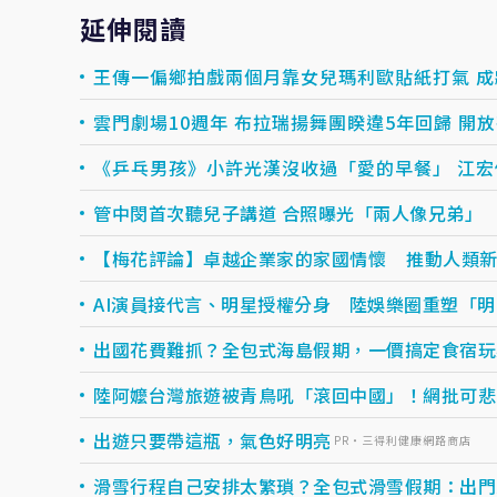
延伸閱讀
王傳一偏鄉拍戲兩個月靠女兒瑪利歐貼紙打氣 
雲門劇場10週年 布拉瑞揚舞團睽違5年回歸 開
《乒乓男孩》小許光漢沒收過「愛的早餐」 江
管中閔首次聽兒子講道 合照曝光「兩人像兄弟」
【梅花評論】卓越企業家的家國情懷 推動人類
AI演員接代言、明星授權分身 陸娛樂圈重塑「
出國花費難抓？全包式海島假期，一價搞定食宿玩樂，
陸阿嬤台灣旅遊被青鳥吼「滾回中國」！網批可悲
出遊只要帶這瓶，氣色好明亮
PR・三得利健康網路商店
滑雪行程自己安排太繁瑣？全包式滑雪假期：出門即雪