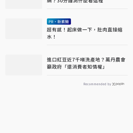
網？30分鐘測什麼看這裡
PR・新素簡
超有感！起床做一下，肚肉直接縮
水！
進口紅豆近7千噸洗產地？萬丹農會
籲政府「還消費者知情權」
Recommended by