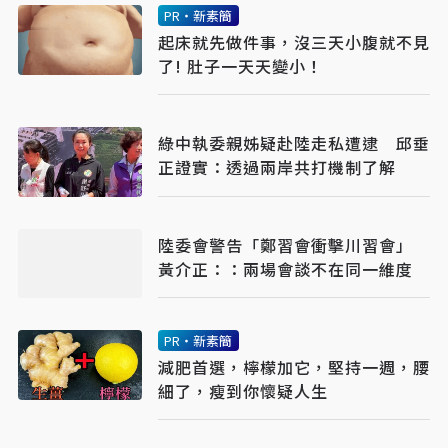
PR・新素簡
起床就先做件事，沒三天小腹就不見
了! 肚子一天天變小！
綠中執委親姊疑赴陸走私遭逮 邱垂
正證實：透過兩岸共打機制了解
陸委會警告「鄭習會衝擊川習會」
黃介正：：兩場會談不在同一維度
PR・新素簡
減肥首選，檸檬加它，堅持一週，腰
細了，瘦到你懷疑人生