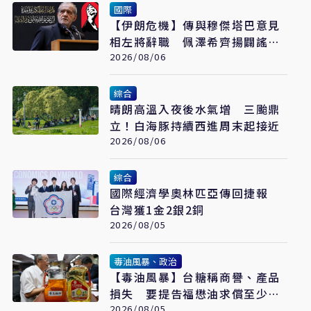
國際
【伊朗危機】傳與穆傑塔巴意見
相左將辭職 佩澤希齊揚闢謠堅
稱會繼續總統職務
2026/08/06
綜合
晴朗高溫入夜後水氣增 三颱鼎
立！白海豚持續西進周末起接近
2026/08/06
綜合
國際經濟學奧林匹亞傳回捷報
台灣獲1金2銀2銅
2026/08/05
毒油風暴、政治
【毒油風暴】台糖稱商譽、產品
損失 要提告福懋油求償至少
2.43億元
2026/08/05