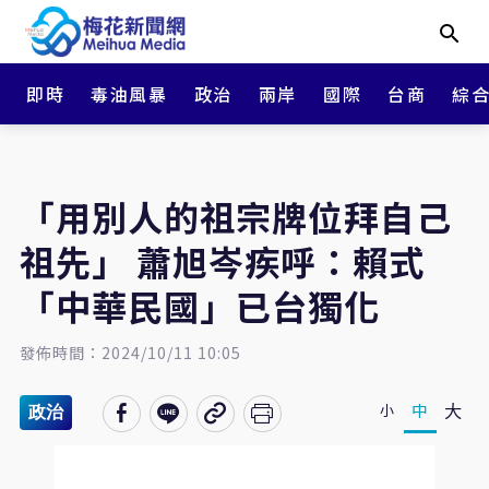
即時
毒油風暴
政治
兩岸
國際
台商
綜
「用別人的祖宗牌位拜自己
祖先」 蕭旭岑疾呼：賴式
「中華民國」已台獨化
發佈時間：2024/10/11 10:05
大
中
小
政治