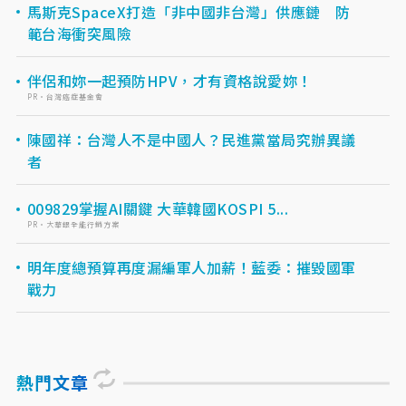
馬斯克SpaceX打造「非中國非台灣」供應鏈 防
範台海衝突風險
伴侶和妳一起預防HPV，才有資格說愛妳！
PR・台灣癌症基金會
陳國祥：台灣人不是中國人？民進黨當局究辦異議
者
009829掌握AI關鍵 大華韓國KOSPI 5...
PR・大華銀全能行銷方案
明年度總預算再度漏編軍人加薪！藍委：摧毀國軍
戰力
熱門文章