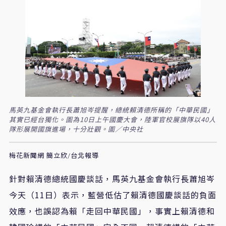
馬英九基金會執行長蕭旭岑提醒，總統賴清德所稱的「中華民國」
其實已經台獨化。圖為10日上午國慶大會，陸軍官校展旗隊以40人
隊形展開國旗進場，十分壯觀。圖／中央社
梅花新聞網 簡立欣/台北報導
針對賴清德總統國慶談話，馬英九基金會執行長蕭旭岑
今天（11日）表示，藍營低估了賴清德國慶談話的負面
效應，也誤認為賴「走回中華民國」，事實上賴清德和