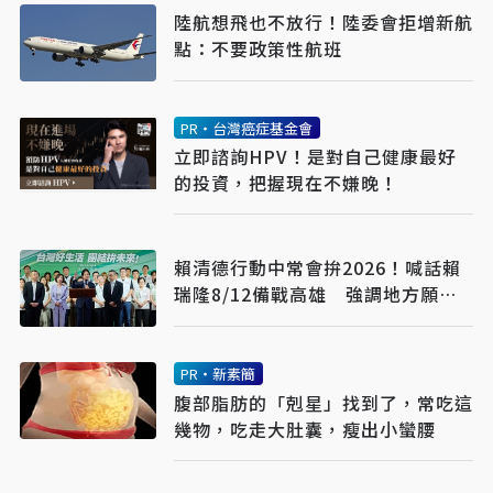
陸航想飛也不放行！陸委會拒增新航
點：不要政策性航班
PR・台灣癌症基金會
立即諮詢HPV！是對自己健康最好
的投資，把握現在不嫌晚！
賴清德行動中常會拚2026！喊話賴
瑞隆8/12備戰高雄 強調地方願景
讓人民看得見
PR・新素簡
腹部脂肪的「剋星」找到了，常吃這
幾物，吃走大肚囊，瘦出小蠻腰