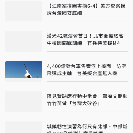
【江南案拼圖書摘6-4】美方查案摸
透台灣國安底細
漢光42號演習首日！北市後備旅高
中校園臨戰訓練 官兵持美援M4A1
步槍操練
4,400億對台軍售案浮上檯面 防空
飛彈成主軸 台美擬合產無人機
陳見賢缺席行動中常會 鄭麗文期勉
竹竹苗做「台灣大矽谷」
城鎮韌性演習為何只有北部、中部斷