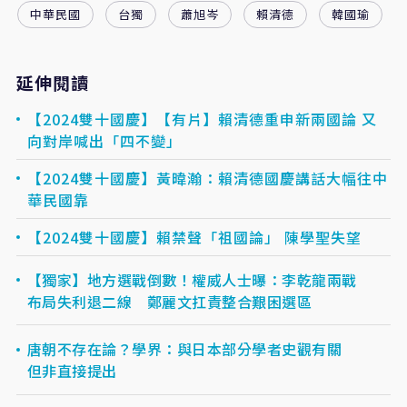
中華民國
台獨
蕭旭岑
賴清德
韓國瑜
延伸閱讀
【2024雙十國慶】【有片】賴清德重申新兩國論 又
向對岸喊出「四不變」
【2024雙十國慶】黃暐瀚：賴清德國慶講話大幅往中
華民國靠
【2024雙十國慶】賴禁聲「祖國論」 陳學聖失望
【獨家】地方選戰倒數！權威人士曝：李乾龍兩戰
布局失利退二線 鄭麗文扛責整合艱困選區
唐朝不存在論？學界：與日本部分學者史觀有關
但非直接提出