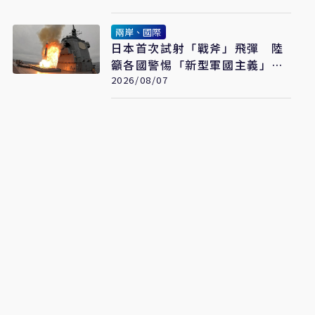
兩岸、國際
日本首次試射「戰斧」飛彈 陸
籲各國警惕「新型軍國主義」發
展
2026/08/07