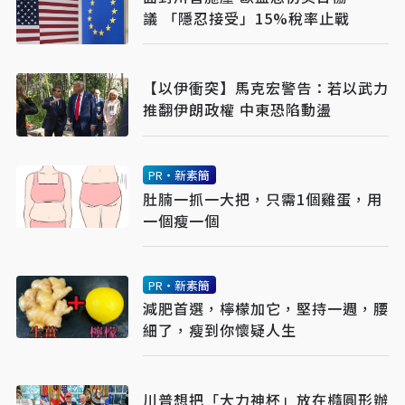
議 「隱忍接受」15%稅率止戰
【以伊衝突】馬克宏警告：若以武力
推翻伊朗政權 中東恐陷動盪
PR・新素簡
肚腩一抓一大把，只需1個雞蛋，用
一個瘦一個
PR・新素簡
減肥首選，檸檬加它，堅持一週，腰
細了，瘦到你懷疑人生
川普想把「大力神杯」放在橢圓形辦