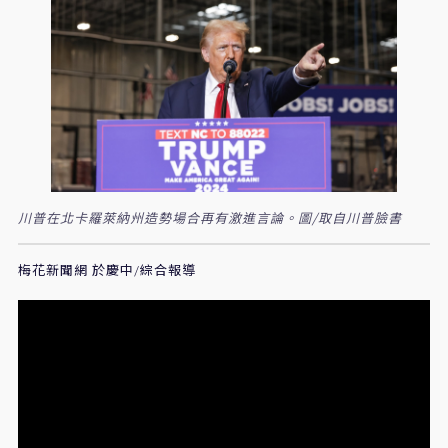
川普在北卡羅萊納州造勢場合再有激進言論。圖/取自川普臉書
梅花新聞網 於慶中/綜合報導