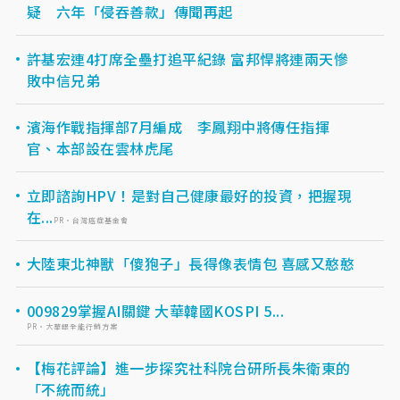
疑 六年「侵吞善款」傳聞再起
許基宏連4打席全壘打追平紀錄 富邦悍將連兩天慘
敗中信兄弟
濱海作戰指揮部7月編成 李鳳翔中將傳任指揮
官、本部設在雲林虎尾
立即諮詢HPV！是對自己健康最好的投資，把握現
在...
PR・台灣癌症基金會
大陸東北神獸「傻狍子」長得像表情包 喜感又憨憨
009829掌握AI關鍵 大華韓國KOSPI 5...
PR・大華銀全能行銷方案
【梅花評論】進一步探究社科院台研所長朱衛東的
「不統而統」