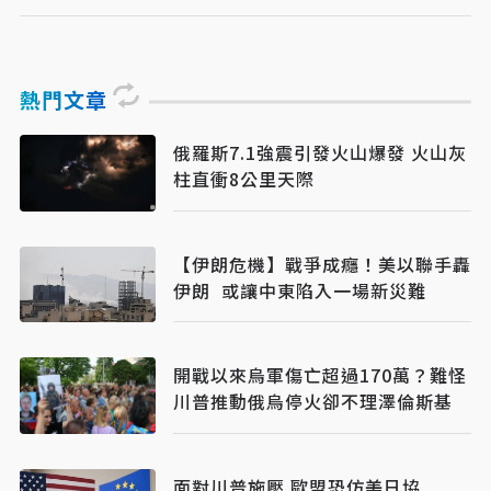
熱門文章
俄羅斯7.1強震引發火山爆發 火山灰
柱直衝8公里天際
【伊朗危機】戰爭成癮！美以聯手轟
伊朗 或讓中東陷入一場新災難
開戰以來烏軍傷亡超過170萬？難怪
川普推動俄烏停火卻不理澤倫斯基
面對川普施壓 歐盟恐仿美日協