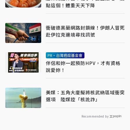
點這個！體重天天下降
衝破德黑蘭網路封鎖線！伊朗人冒死
赴伊拉克邊境尋找訊號
PR・台灣癌症基金會
伴侶和妳一起預防HPV，才有資格
說愛妳！
美媒：五角大廈擬將核武納區域衝突
選項 陸媒控「核訛詐」
Recommended by