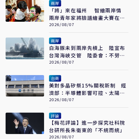
兩岸
「將」來在福州 智繪兩岸情
兩岸青年家將臉譜繪畫大賽在福
州開幕
2026/08/07
兩岸
白海豚未到兩岸先槓上 陸宣布
台灣海峽交管 陸委會：不勞費
心
2026/08/07
台商
美對多晶矽祭15%關稅新制 經
濟部：半導體影響可控、太陽能
產業衝擊有限
2026/08/07
評論
【梅花評論】進一步探究社科院
台研所長朱衛東的「不統而統」
2026/08/07