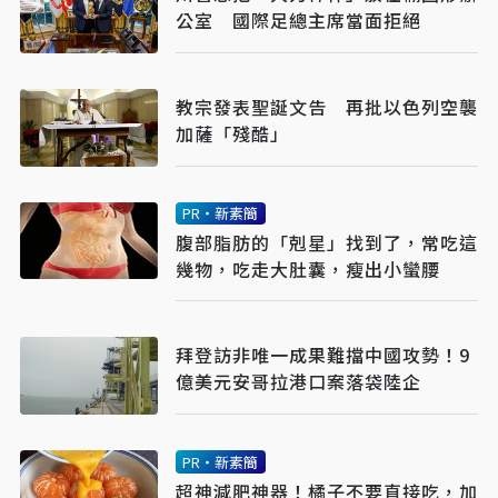
公室 國際足總主席當面拒絕
教宗發表聖誕文告 再批以色列空襲
加薩「殘酷」
PR・新素簡
腹部脂肪的「剋星」找到了，常吃這
幾物，吃走大肚囊，瘦出小蠻腰
拜登訪非唯一成果難擋中國攻勢！9
億美元安哥拉港口案落袋陸企
PR・新素簡
超神減肥神器！橘子不要直接吃，加