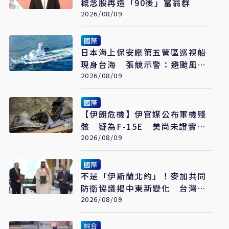
概念股再造「90後」富翁群
2026/08/09
國際
日本海上保安廳第五管區巡視船
現身台海 張競示警：避颱風也
要關注航行動向
2026/08/09
國際
【伊朗危機】伊官媒公布軍機殘
骸 疑為F-15E 美尚未證實遭
擊落
2026/08/09
國際
不是「伊斯蘭北約」！麥加共同
防衛協議揭中東新變化 台灣該
看懂「多層次安全」
2026/08/09
綜合