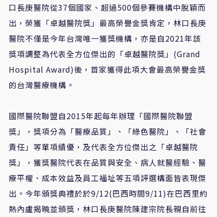
口長庚醫院從
37
個國家、超過
500
個參賽機構中脫穎而
出，榮獲「卓越醫院獎」最高榮譽金獎肯定，林口長庚
醫院不僅是今年台灣唯一獲獎機構，亦是自
2021
年該
獎項調整為代表全方位傑出的「卓越醫院獎」
(Grand
Hospital Award)
後，首家獲得此項大會最高榮譽金獎
的台灣醫療機構。
國際醫院聯盟自
2015
年起每年辦理「國際醫院聯盟
獎」，獎項分為「醫療品質」、「綠色醫院」、「社會
責任」等單項績優，及代表全方位傑出之「卓越醫院
獎」，獲獎醫院代表在品質與安全、病人就醫經驗、醫
療平權、成本效益及員工福址等五項評選構面皆表現傑
出。今年頒獎典禮於於
9/12(
巴西時間
9/11)
在巴西里約
熱內盧揭曉並頒獎，林口長庚醫院陳建宗院長親自前往