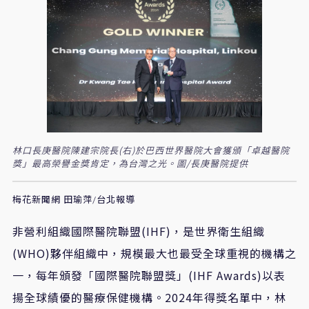
林口長庚醫院陳建宗院長(右)於巴西世界醫院大會獲頒「卓越醫院
獎」最高榮譽金獎肯定，為台灣之光。圖/長庚醫院提供
梅花新聞網 田瑜萍/台北報導
非營利組織國際醫院聯盟
(IHF)
，是世界衛生組織
(WHO)
夥伴組織中，規模最大也最受全球重視的機構之
一，每年頒發「國際醫院聯盟獎」
(IHF Awards)
以表
揚全球績優的醫療保健機構。
2024
年得獎名單中，林