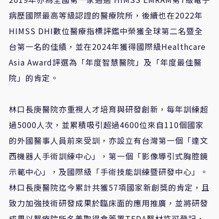
病歷國際最高等級認證的醫療院所，後續也在
2022
年
HIMSS DHI
數位醫療指標評鑑中榮獲全球第二名暨全
台第一名的佳績，並在
2024
年獲得國際級
Healthcare
Asia Award
評選為「年度智慧醫院」及「年度最佳醫
院」的肯定。
林口長庚醫院亦重視人才培育與研發創新，每年訓練超
過
5000
人次，並累積吸引超過
4600
位來自
110
個國家
的外國醫事人員前來受訓，亦設立有台灣第一個「達文
西機器人手術訓練中心」，第一個「影像導引式胸腔鏡
示範中心」，及國際級「手術技能訓練暨研發中心」。
林口長庚醫院迄今累計共獲
57
項國家新創獎的肯定，且
致力加強技術研發成果於臨床面的應用推廣，並將研發
成果以醫療院所名義取得食藥署
TFDA
醫材許可登記，