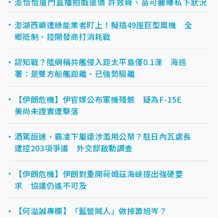
澎恰恰廈門直播拍戲還債 許效舜、苗可麗曝私下狀況
澎湖西嶼遭綠能業者盯上！擬插49座巨型風機 全
鄉抵制、控開發商打消耗戰
認知戰？陸網稱共艦侵入距太平島僅0.1浬 海巡
署：是雙方船艦距離、已強勢驅離
【伊朗危機】伊官媒公布軍機殘骸 疑為F-15E
美尚未證實遭擊落
酒駕超速、霸凌下屬還涉濫用公帑？駐日內瓦處長
遭控203項爭議 外交部啟動調查
【伊朗危機】伊朗對重開荷姆茲海峽提出強硬要
求 協議仍遙不可及
【何溢誠專欄】「藍營賊人」做掉蕭旭岑？