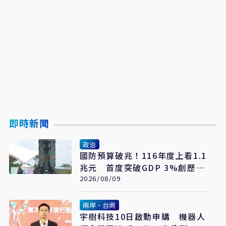
即時新聞
政治
國防預算破兆！116年度上看1.1
兆元 首度突破GDP 3%創歷史
新高
2026/08/09
兩岸、台商
宇樹科技10日啟動申購 機器人