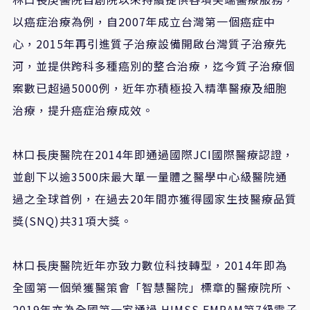
以癌症治療為例，自
2007
年成立台灣第一個癌症中
心，
2015
年再引進質子治療設備開啟台灣質子治療先
河，並提供跨科多種癌別的整合治療，迄今質子治療個
案數已超過
5000
例，近年亦積極投入精準醫療及細胞
治療，提升癌症治療成效。
林口長庚醫院在
2014
年即通過國際
JCI
國際醫療認證，
並創下以逾
3500
床最大單一量體之醫學中心級醫院通
過之全球首例，在過去
20
年間亦獲得國家生技醫療品質
獎
(SNQ)
共
31
項大獎。
林口長庚醫院近年亦致力數位科技轉型，
2014
年即為
全國第一個榮獲醫策會「智慧醫院」標章的醫療院所、
2019
年亦為全國第一家通過
HIMSS EMRAM
第
7
級電子