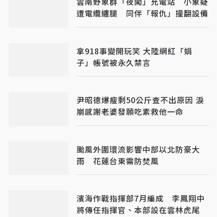
雲南野象群「夜闖」充電站 小象疑
遭電纜纏腿 同伴「報仇」撞翻設備
拿918事變開玩笑 大陸網紅「娟
子」帳號被永久禁言
尹昭德爆瘦剩50公斤查不出原因 淚
崩感謝老婆發願吃素救他一命
颱風外圍環流影響中部以北防豪大
雨 花蓮台東需防焚風
濱海作戰指揮部7月編成 李鳳翔中
將傳任指揮官、本部設在雲林虎尾