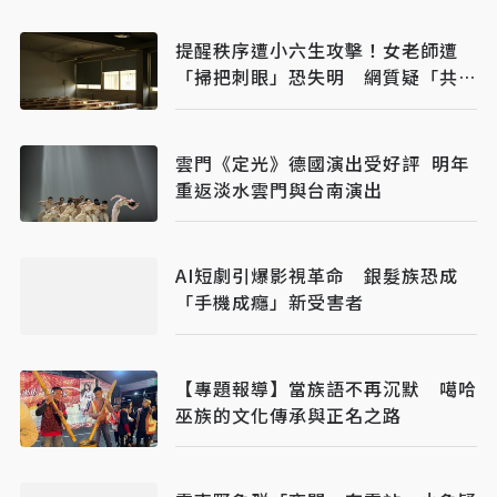
提醒秩序遭小六生攻擊！女老師遭
「掃把刺眼」恐失明 網質疑「共融
教育」
雲門《定光》德國演出受好評 明年
重返淡水雲門與台南演出
AI短劇引爆影視革命 銀髮族恐成
「手機成癮」新受害者
【專題報導】當族語不再沉默 噶哈
巫族的文化傳承與正名之路