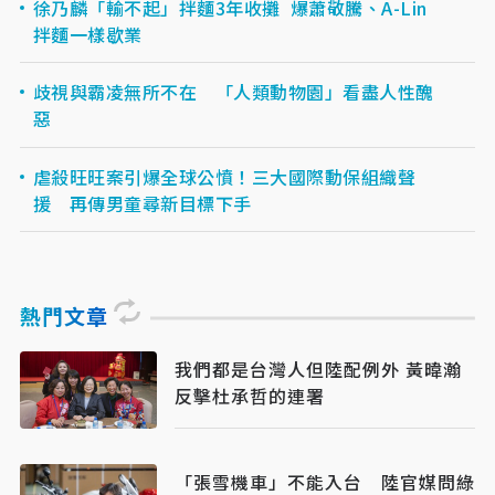
徐乃麟「輸不起」拌麵3年收攤 爆蕭敬騰、A-Lin
拌麵一樣歇業
歧視與霸凌無所不在 「人類動物園」看盡人性醜
惡
虐殺旺旺案引爆全球公憤！三大國際動保組織聲
援 再傳男童尋新目標下手
熱門文章
我們都是台灣人但陸配例外 黃暐瀚
反擊杜承哲的連署
「張雪機車」不能入台 陸官媒問綠