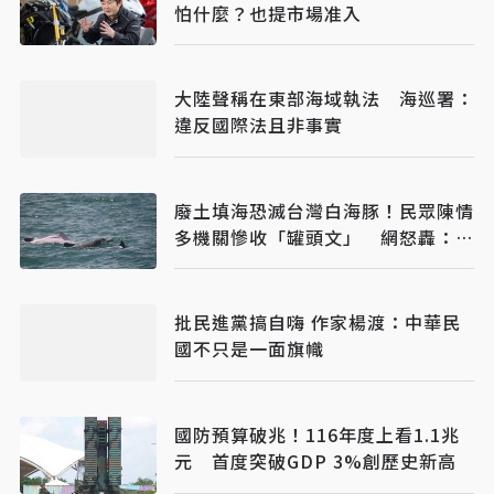
怕什麼？也提市場准入
大陸聲稱在東部海域執法 海巡署：
違反國際法且非事實
廢土填海恐滅台灣白海豚！民眾陳情
多機關慘收「罐頭文」 網怒轟：骯
髒政府
批民進黨搞自嗨 作家楊渡：中華民
國不只是一面旗幟
國防預算破兆！116年度上看1.1兆
元 首度突破GDP 3%創歷史新高