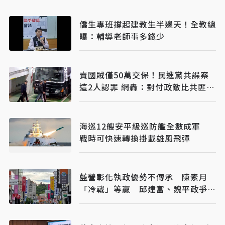
僑生專班撐起建教生半邊天！全教總
曝：輔導老師事多錢少
賣國賊僅50萬交保！民進黨共諜案
這2人認罪 網轟：對付政敵比共匪還
狠
海巡12艘安平級巡防艦全數成軍
戰時可快速轉換掛載雄風飛彈
藍營彰化執政優勢不傳承 陳素月
「冷戰」等贏 邱建富、魏平政爭棄
保突圍