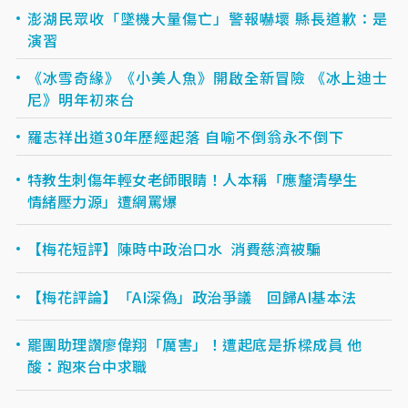
澎湖民眾收「墜機大量傷亡」警報嚇壞 縣長道歉：是
演習
《冰雪奇緣》《小美人魚》開啟全新冒險 《冰上迪士
尼》明年初來台
羅志祥出道30年歷經起落 自喻不倒翁永不倒下
特教生刺傷年輕女老師眼睛！人本稱「應釐清學生
情緒壓力源」遭網罵爆
【梅花短評】陳時中政治口水 消費慈濟被騙
【梅花評論】「AI深偽」政治爭議 回歸AI基本法
罷團助理讚廖偉翔「厲害」！遭起底是拆樑成員 他
酸：跑來台中求職