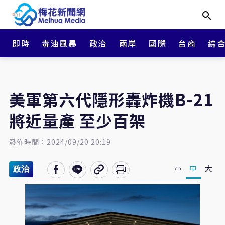
即時
毒油風暴
政治
兩岸
國際
台商
綜
美軍第六代隱形轟炸機B-21
將近量產 至少百架
發佈時間：2024/09/20 20:19
大
中
小
政治