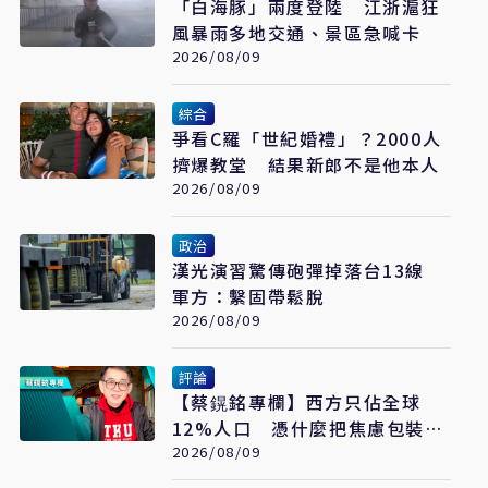
「白海豚」兩度登陸 江浙滬狂
風暴雨多地交通、景區急喊卡
2026/08/09
綜合
爭看C羅「世紀婚禮」？2000人
擠爆教堂 結果新郎不是他本人
2026/08/09
政治
漢光演習驚傳砲彈掉落台13線
軍方：繫固帶鬆脫
2026/08/09
評論
【蔡鎤銘專欄】西方只佔全球
12%人口 憑什麼把焦慮包裝成
普世價值
2026/08/09