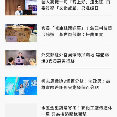
藝人高捷一句「晚上好」遭出征 白
委質疑「文化戒嚴」只准媚日
官員「喊凍蒜還送蛋」！詹江村檢舉
涉賄選 黃世杰競辦：扭曲事實
外交部駐外官員螺絲掉滿地 媒體踢
爆3官員惡劣行跡
柯志恩猛追8個百分點！沈政男：高
雄實際差距恐只剩幾個百分點
水五金重鎮陷寒冬！彰化工廠傳連休
一周 只為撐過關稅衝擊