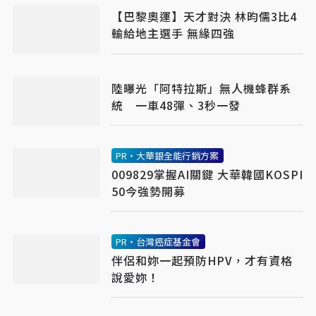
【巴黎奧運】天才對決 林昀儒3比4
輸給地主選手 無緣四強
陸曝光「阿特拉斯」無人機蜂群系
統 一車48彈、3秒一發
PR・大華銀全能行銷方案
009829掌握AI關鍵 大華韓國KOSPI
50今強勢開募
PR・台灣癌症基金會
伴侶和妳一起預防HPV，才有資格
說愛妳！