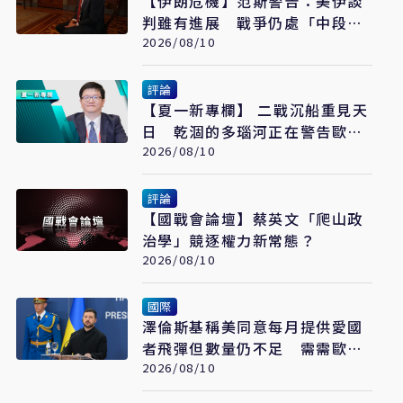
【伊朗危機】范斯警告：美伊談
判雖有進展 戰爭仍處「中段」
遠未結束
2026/08/10
評論
【夏一新專欄】 二戰沉船重見天
日 乾涸的多瑙河正在警告歐洲
什麼？
2026/08/10
評論
【國戰會論壇】蔡英文「爬山政
治學」競逐權力新常態？
2026/08/10
國際
澤倫斯基稱美同意每月提供愛國
者飛彈但數量仍不足 需需歐洲
緊急補缺
2026/08/10