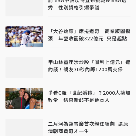
前NBA中鋒坎特宣布挑戰WNBA選
秀 性別資格引爆爭議
「大谷效應」席捲道奇 商業版圖擴
張 年營收衝破322億元 只是起點
甲山林董座涉炒股「圖利上億元」遭
約談！親友30秒內籌1200萬交保
爭看C羅「世紀婚禮」？2000人擠爆
教堂 結果新郎不是他本人
二月河為胡雪巖首次親任編劇 還原
清朝商賈奇才一生