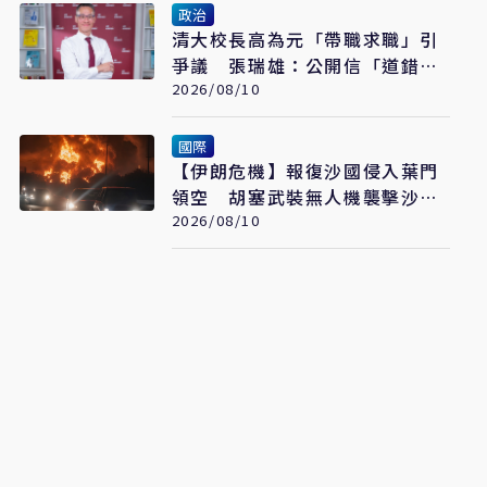
政治
清大校長高為元「帶職求職」引
爭議 張瑞雄：公開信「道錯
歉」
2026/08/10
國際
【伊朗危機】報復沙國侵入葉門
領空 胡塞武裝無人機襲擊沙國
石油設施
2026/08/10