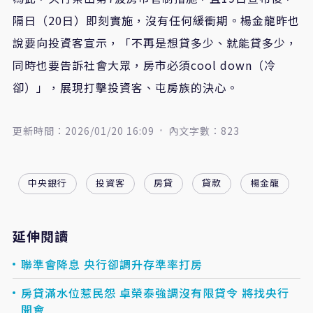
隔日（20日）即刻實施，沒有任何緩衝期。楊金龍昨也
說要向投資客宣示，「不再是想貸多少、就能貸多少，
同時也要告訴社會大眾，房市必須cool down（冷
卻）」，展現打擊投資客、屯房族的決心。
更新時間：2026/01/20 16:09
內文字數：823
中央銀行
投資客
房貸
貸款
楊金龍
延伸閱讀
聯準會降息 央行卻調升存準率打房
房貸滿水位惹民怨 卓榮泰強調沒有限貸令 將找央行
開會