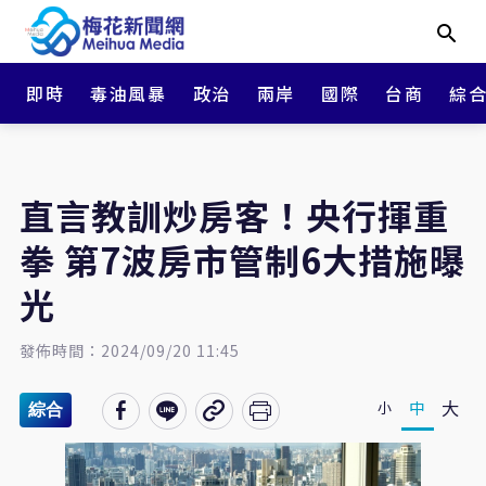
即時
毒油風暴
政治
兩岸
國際
台商
綜
直言教訓炒房客！央行揮重
拳 第7波房市管制6大措施曝
光
發佈時間：2024/09/20 11:45
大
中
小
綜合