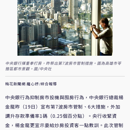
中央銀行揮重拳打房，昨祭出第7波房市管制措施。圖為高雄市苓
雅區都市景觀。圖/中央社
梅花新聞網 羅心妤/綜合報導
中央銀行為抑制房市投機與囤房行為，中央銀行總裁楊
金龍昨（19日）宣布第7波房市管制、6大措施，外加
調升存款準備率1碼（0.25個百分點）。央行收緊資
金，楊金龍更宣示要給炒房投資客一點教訓。此次管制