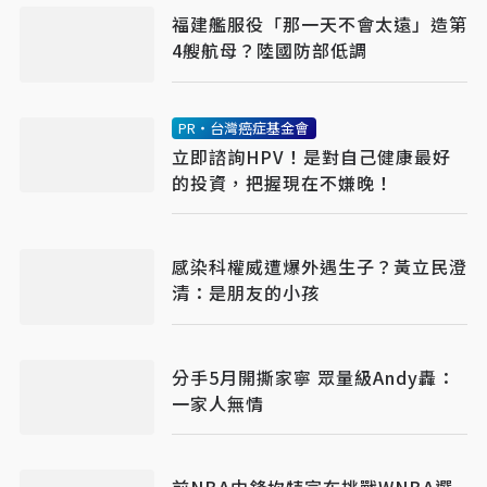
福建艦服役「那一天不會太遠」造第
4艘航母？陸國防部低調
PR・台灣癌症基金會
立即諮詢HPV！是對自己健康最好
的投資，把握現在不嫌晚！
感染科權威遭爆外遇生子？黃立民澄
清：是朋友的小孩
分手5月開撕家寧 眾量級Andy轟：
一家人無情