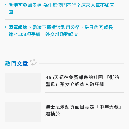
香港可參加奧運 為什麼澳門不行？原來人算不如天
算
酒駕超速、霸凌下屬還涉濫用公帑？駐日內瓦處長
遭控203項爭議 外交部啟動調查
熱門文章
365天都在免費郊遊的社團 「街訪
聖母」孫女介紹後人數狂飆
迪士尼米妮真面目竟是「中年大叔」
還抽菸