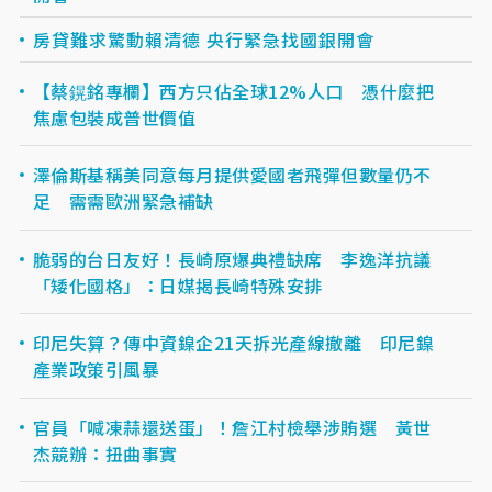
房貸難求驚動賴清德 央行緊急找國銀開會
【蔡鎤銘專欄】西方只佔全球12%人口 憑什麼把
焦慮包裝成普世價值
澤倫斯基稱美同意每月提供愛國者飛彈但數量仍不
足 需需歐洲緊急補缺
脆弱的台日友好！長崎原爆典禮缺席 李逸洋抗議
「矮化國格」：日媒揭長崎特殊安排
印尼失算？傳中資鎳企21天拆光產線撤離 印尼鎳
產業政策引風暴
官員「喊凍蒜還送蛋」！詹江村檢舉涉賄選 黃世
杰競辦：扭曲事實