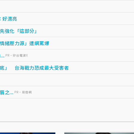
：好漂亮
先強化「這部分」
情緒壓力源」遭網罵爆
..
PR・矽谷電波X
底」 台海戰力恐成最大受害者
...
PR・易借網