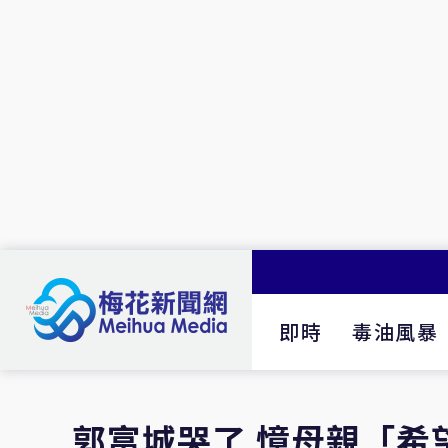
即時
毒油風暴
郭富城哭了 憶母親「希