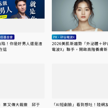
癌症基金會
PR・矽谷電波X
率淪陷！你是好男人還是渣
2026美肌新趨勢「外泌體＋矽
在這
電波X」聯手，開啟高階養膚新
代
」業又傳大裁撤 邱于
「AI短劇臉」看到想吐！陸網