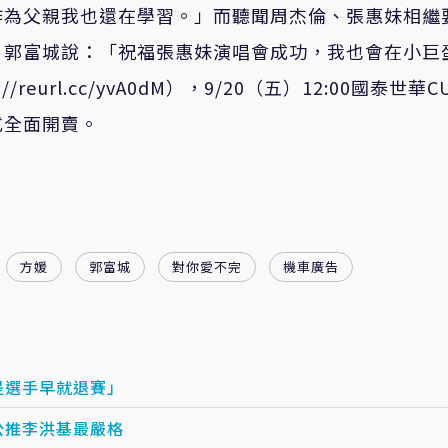
作為父親我也還在學習。」而聽聞周杰倫、張惠妹相繼
，郭富城說：「祝福張惠妹演唱會成功，我也會在小巨
://reurl.cc/yvA0dM
），
9/20
（五）
12:00
國泰世華
C
式全面開賣。
方媛
郭富城
對你愛不完
機車廣告
是選手早就退賽」
公推李洪基最嚴格