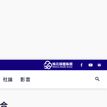
社論
影音
會合