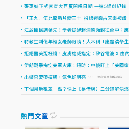
張惠妹正式官宣大巨蛋開唱日期 一連5場創紀錄
「王九」伍允龍新片變王十 扮娘迷戀古天樂被讚
江啟臣民調領先！學者提醒賴清德頻親征台中：應
特教生刺傷年輕女老師眼睛！人本稱「應釐清學生
拒絕醫美冤枉錢！皮膚權威指定：矽谷電波 X 由內.
伊朗戰爭掏空美軍火庫！紐時：中俄盯上「美國家
出遊只要帶這瓶，氣色好明亮
PR・三得利健康網路商店
下個月房租差一點？快上【易借網】三分鐘解決燃眉之
熱門文章