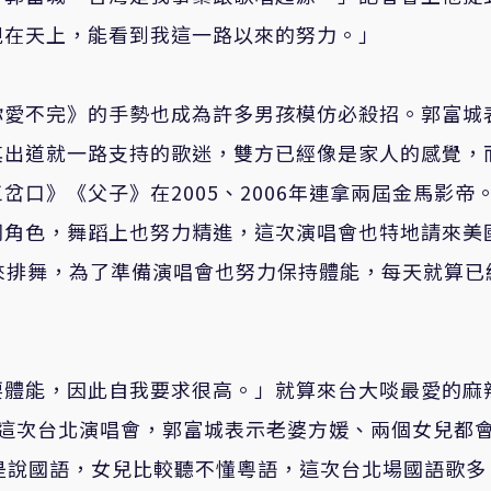
親在天上，能看到我這一路以來的努力。」
你愛不完》的手勢也成為許多男孩模仿必殺招。郭富城
其出道就一路支持的歌迷，雙方已經像是家人的感覺，
三岔口》《父子》在
2005
、
2006
年連拿兩屆金馬影帝
同角色，舞蹈上也努力精進，這次演唱會也特地請來美
來排舞，為了準備演唱會也努力保持體能，每天就算已
要體能，因此自我要求很高。」就算來台大啖最愛的麻
這次台北演唱會，郭富城表示老婆方媛、兩個女兒都
是說國語，女兒比較聽不懂粵語，這次台北場國語歌多