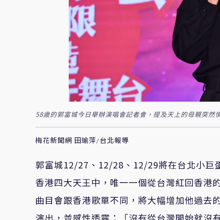
58歲的郭富城今日舉辦演唱會記者會，提及天上的母親突然
梅花新聞網 田瑜萍/台北報導
郭富城
12/27
、
12/28
、
12/29
將在台北小巨
香港四大天王中，唯一一個從台灣紅回香港
曲目會跟香港歌單不同，將大幅增加他過去
演出，並感性透露：「沒有從台灣開始就沒