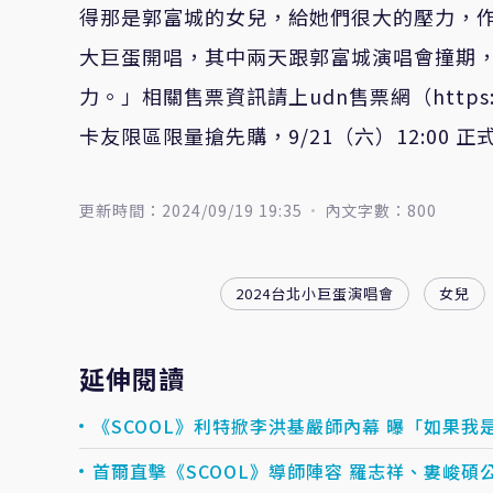
得那是郭富城的女兒，給她們很大的壓力，
大巨蛋開唱，其中兩天跟郭富城演唱會撞期
力。」相關售票資訊請上
udn
售票網（
https
卡友限區限量搶先購，
9/21
（六）
12:00
正
更新時間：2024/09/19 19:35
內文字數：800
2024台北小巨蛋演唱會
女兒
延伸閱讀
《SCOOL》利特掀李洪基嚴師內幕 曝「如果我
首爾直擊《SCOOL》導師陣容 羅志祥、婁峻碩