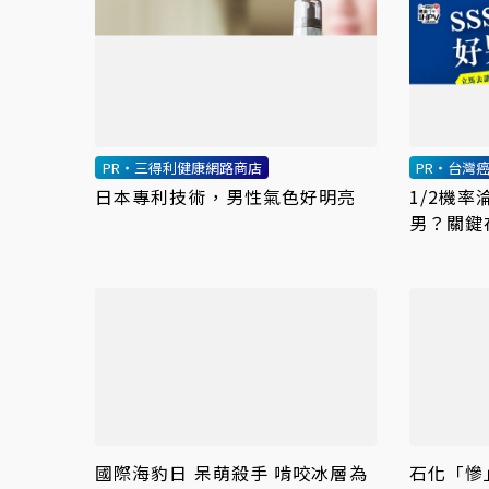
PR・三得利健康網路商店
PR・台灣
日本專利技術，男性氣色好明亮
1/2機
男？關鍵
國際海豹日 呆萌殺手 啃咬冰層為
石化「慘