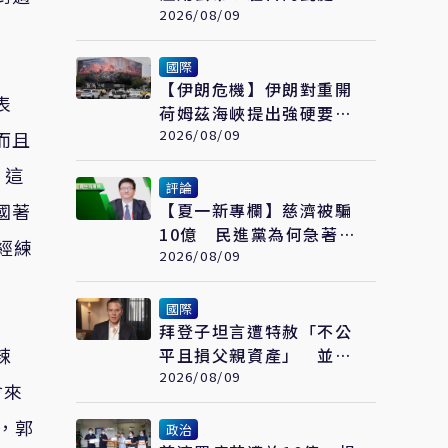
遭控203項爭議 外交部
2026/08/09
啟動調查
國際
【伊朗危機】伊朗對重開
表
荷姆茲海峽提出強硬要
求 協議仍遙不可及
2026/08/09
而且
。這
評論
國著
【夏一新專欄】慈濟被騙
10億 民進黨為何急著把
經練
箭射回台中？
2026/08/09
國際
拜登子坦言遭特赦「不公
辣
平且損父親資產」 並揭
拜登癌症已擴散至骨骼
2026/08/09
會來
，郭
政治