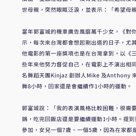
世母親，突然眼眶泛淚，並表示：「希望母
當年郭富城的機車廣告風靡萬千少女，《對
示，每次來台灣都會想起剛出道的日子，尤
他電影的第一座獎項也是在台灣拿到，以《
些年來他努力督促自己，在電影上不演出相
名舞蹈天團
Kinjaz
創辦人
Mike
及
Anthony
舞
8
小時，回家還是會繼續作
1
小時的運動。
郭富城說：「我的表演風格比較困難，很需
鍋，吃完回飯店還是要繼續運動
1
小時。提到
參加，女兒一個
7
歲、一個
5
歲，因為在家都