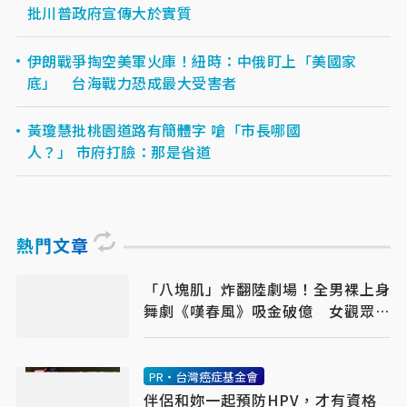
批川普政府宣傳大於實質
伊朗戰爭掏空美軍火庫！紐時：中俄盯上「美國家
底」 台海戰力恐成最大受害者
黃瓊慧批桃園道路有簡體字 嗆「市長哪國
人？」 市府打臉：那是省道
熱門文章
「八塊肌」炸翻陸劇場！全男裸上身
舞劇《嘆春風》吸金破億 女觀眾狂
喊：終於懂武則天
PR・台灣癌症基金會
伴侶和妳一起預防HPV，才有資格