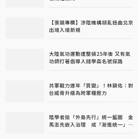
【張競專欄】涉陸機構胡亂扭曲北京
出境入境新規
大陸氣功運動遭整頓25年後 又有氣
功師打著倡導人錢學森名號探路
共軍戰力連年「質變」！林穎佑：對
台威脅升級為跨軍種壓力
陸學者拋「外島先行」統一藍圖 金
馬澎先嵌入治理 成「漸進統一」新
戰略