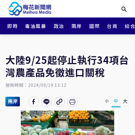
即時
毒油風暴
政治
兩岸
國際
台商
綜
大陸9/25起停止執行34項台
灣農產品免徵進口關稅
發佈時間：2024/09/19 13:12
大
中
小
兩岸