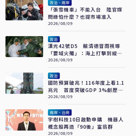
政治、兩岸
「張雪機車」不能入台 陸官媒
問綠怕什麼？也提市場准入
2026/08/09
政治
漢光42號D5 賴清德冒雨視導
「要域火殲」：海上打擊到縱深
防禦驗證整體戰力
2026/08/09
政治
國防預算破兆！116年度上看1.1
兆元 首度突破GDP 3%創歷史
新高
2026/08/09
兩岸、台商
宇樹科技10日啟動申購 機器人
概念股再造「90後」富翁群
2026/08/09