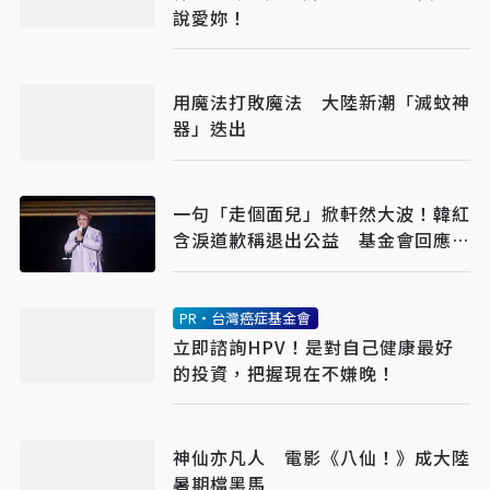
說愛妳！
用魔法打敗魔法 大陸新潮「滅蚊神
器」迭出
一句「走個面兒」掀軒然大波！韓紅
含淚道歉稱退出公益 基金會回應：
仍在第一線義診
PR・台灣癌症基金會
立即諮詢HPV！是對自己健康最好
的投資，把握現在不嫌晚！
神仙亦凡人 電影《八仙！》成大陸
暑期檔黑馬