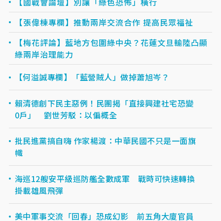
【國戰會論壇】別讓「綠色恐怖」橫行
【張偉棟專欄】推動兩岸交流合作 提高民眾福祉
【梅花評論】藍地方包圍綠中央？花蓮文旦輸陸凸顯
綠兩岸治理能力
【何溢誠專欄】「藍營賊人」做掉蕭旭岑？
賴清德創下民主惡例！民團揭「直接興建社宅恐變
0戶」 劉世芳駁：以偏概全
批民進黨搞自嗨 作家楊渡：中華民國不只是一面旗
幟
海巡12艘安平級巡防艦全數成軍 戰時可快速轉換
掛載雄風飛彈
美中軍事交流「回春」恐成幻影 前五角大廈官員