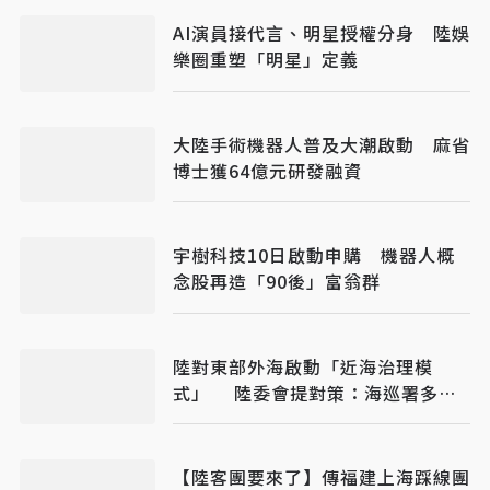
AI演員接代言、明星授權分身 陸娛
樂圈重塑「明星」定義
大陸手術機器人普及大潮啟動 麻省
博士獲64億元研發融資
宇樹科技10日啟動申購 機器人概
念股再造「90後」富翁群
陸對東部外海啟動「近海治理模
式」 陸委會提對策：海巡署多加
油
【陸客團要來了】傳福建上海踩線團