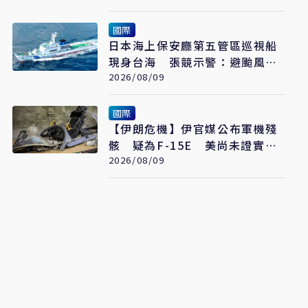
國際
日本海上保安廳第五管區巡視船
現身台海 張競示警：避颱風也
要關注航行動向
2026/08/09
國際
【伊朗危機】伊官媒公布軍機殘
骸 疑為F-15E 美尚未證實遭
擊落
2026/08/09