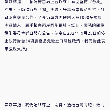
陳斌華指，「賴清德當局上台以來，頑固堅持『台獨』
立場，不斷進行謀『獨』挑釁，升高兩岸敵意對抗，阻
礙兩岸交流合作，至今仍單方面限制大陸1000多項農
產品輸入，嚴重損害兩岸同胞福祉。鑑此，國務院關稅
稅則委員會近日發布公告，決定自2024年9月25日起停
止執行對台34項農產品免徵進口關稅政策，我們對此表
示強烈支持」。
陳斌華指，我們始終尊重、關愛、造福台灣同胞，致力