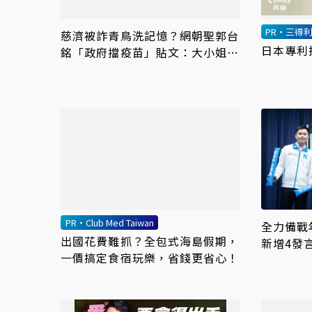
PR・三得
慈濟被詐青鳥洗記憶？網朝聖郭台
日本專利
銘「政府擋疫苗」貼文：大小姐說
不要買
PR・Club Med Taiwan
全力備戰
出國花費難抓？全包式海島假期，
新增4發
一價搞定食宿玩樂，省錢更省心！
文」亮相