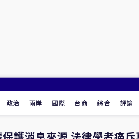
政治
兩岸
國際
台商
綜合
評論
保護消息來源 法律學者痛斥