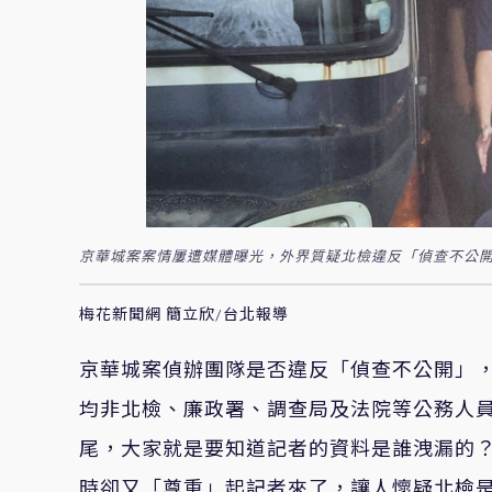
京華城案案情屢遭媒體曝光，外界質疑北檢違反「偵查不公開
梅花新聞網 簡立欣/台北報導
京華城案偵辦團隊是否違反「偵查不公開」
均非北檢、廉政署、調查局及法院等公務人
尾，大家就是要知道記者的資料是誰洩漏的
時卻又「尊重」起記者來了，讓人懷疑北檢