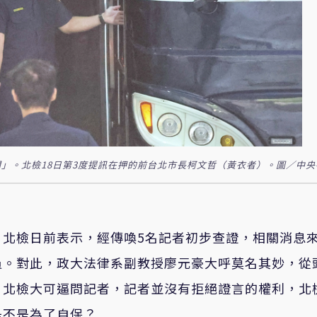
」。北檢18日第3度提訊在押的前台北市長柯文哲（黃衣者）。圖／中央
，北檢日前表示，經傳喚5名記者初步查證，相關消息
員。對此，政大法律系副教授廖元豪大呼莫名其妙，從
？北檢大可逼問記者，記者並沒有拒絕證言的權利，北
是不是為了自保？