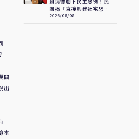
賴清德創下民主惡例！民
團揭「直接興建社宅恐變
0戶」 劉世芳駁：以偏
2026/08/08
概全
到
？
機關
說出
有
檢本