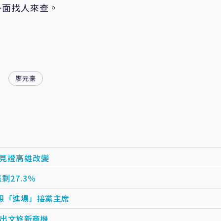
外面找人來查。
廖元豪
起見證高雄改變
剩27.3％
想「進場」接黨主席
出文旅新商機