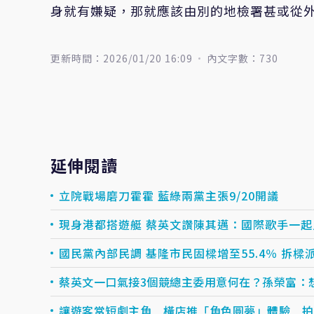
身就有嫌疑，那就應該由別的地檢署甚或從
更新時間：2026/01/20 16:09
內文字數：730
延伸閱讀
立院戰場磨刀霍霍 藍綠兩黨主張9/20開議
現身港都搭遊艇 蔡英文讚陳其邁：國際歌手一
國民黨內部民調 基隆市民固樑增至55.4％ 拆樑派
蔡英文一口氣接3個競總主委用意何在？孫榮富：
讓遊客當短劇主角 橫店推「角色圓夢」體驗 拍