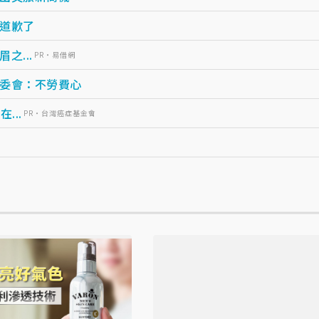
道歉了
...
PR・易借網
委會：不勞費心
...
PR・台灣癌症基金會