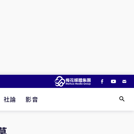
社論
影音
莫