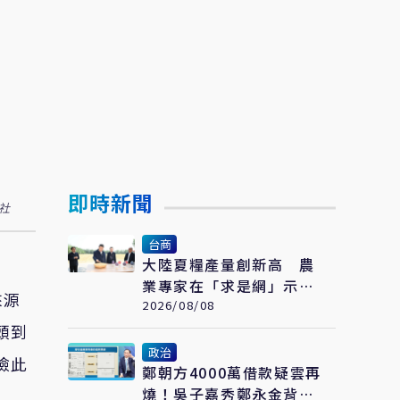
即時新聞
社
台商
大陸夏糧產量創新高 農
業專家在「求是網」示
來源
警：糧食緊張會長期存在
2026/08/08
頭到
政治
檢此
鄭朝方4000萬借款疑雲再
燒！吳子嘉秀鄭永金背書