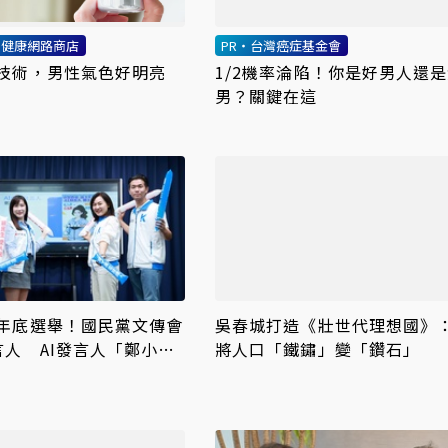
利健康網路商店
PR・台灣癌症基金會
技術，男性氣色好明亮
1/2機率淪陷！你是好男人還
男？關鍵在這
年底選舉！國民黨文傳會
吳春城打造《壯世代理想國》
言人 AI發言人「鄭小
將人口「鐵鏽」變「鑽石」