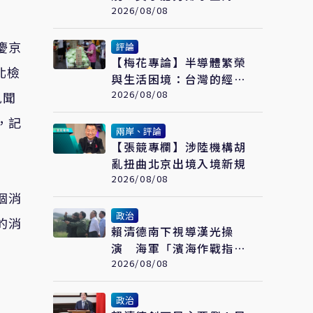
票據 追問2018選舉資金
2026/08/08
流向
慶京
評論
【梅花專論】半導體繁榮
北檢
與生活困境：台灣的經濟
悖論
2026/08/08
見聞
，記
兩岸、評論
【張競專欄】涉陸機構胡
亂扭曲北京出境入境新規
2026/08/08
個消
政治
的消
賴清德南下視導漢光操
演 海軍「濱海作戰指揮
部」首次與海巡聯合操演
2026/08/08
政治