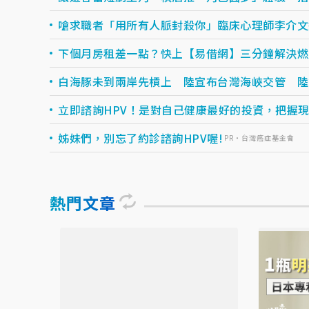
嗆求職者「用所有人脈封殺你」臨床心理師李介文
下個月房租差一點？快上【易借網】三分鐘解決燃眉之
白海豚未到兩岸先槓上 陸宣布台灣海峽交管 陸
立即諮詢HPV！是對自己健康最好的投資，把握現在
姊妹們，別忘了約診諮詢HPV喔!
PR・台灣癌症基金會
熱門文章