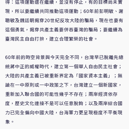
得：這項運動還在繼續，並沒有停止，有的目標尚未實
現，所以要繼續共同推動這項運動；60年前彭明敏、謝
聰敏及魏廷朝揭穿20世紀反攻大陸的騙局，現在也要有
這個勇氣，揭穿共產主義要併吞臺灣的騙局；要繼續為
臺灣民主自由打拚，建立合理繁榮的社會。
60年前的時空背景與今天完全不同，台灣早已脫離先總
統蔣中正的威權時代，建立第一個華人自由民主社會；
大陸的共產主義已被重新界定為「國家資本主義」；無
論在一中原則或一中政策之下，台灣建立一個新國家，
重新加入聯合國的可能性幾乎不存在；兩岸經濟依存
度，歷史文化連接不是可以任意脫鉤；以及兩岸綜合國
力已完全偏向中國大陸，台海軍力更呈現極度不平衡現
象。