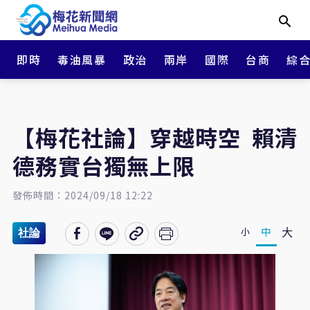
即時
毒油風暴
政治
兩岸
國際
台商
綜
【梅花社論】穿越時空 賴清
德務實台獨無上限
發佈時間：2024/09/18 12:22
大
中
小
社論