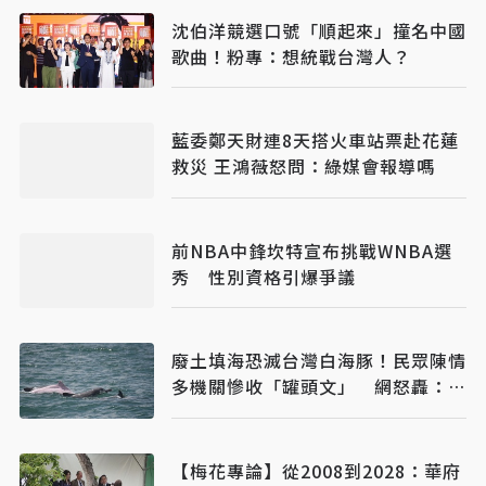
沈伯洋競選口號「順起來」撞名中國
歌曲！粉專：想統戰台灣人？
藍委鄭天財連8天搭火車站票赴花蓮
救災 王鴻薇怒問：綠媒會報導嗎
前NBA中鋒坎特宣布挑戰WNBA選
秀 性別資格引爆爭議
廢土填海恐滅台灣白海豚！民眾陳情
多機關慘收「罐頭文」 網怒轟：骯
髒政府
【梅花專論】從2008到2028：華府