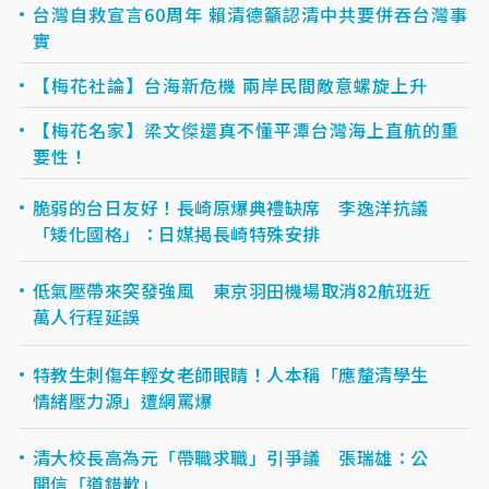
台灣自救宣言60周年 賴清德籲認清中共要併吞台灣事
實
【梅花社論】台海新危機 兩岸民間敵意螺旋上升
【梅花名家】梁文𠎀還真不懂平潭台灣海上直航的重
要性！
脆弱的台日友好！長崎原爆典禮缺席 李逸洋抗議
「矮化國格」：日媒揭長崎特殊安排
低氣壓帶來突發強風 東京羽田機場取消82航班近
萬人行程延誤
特教生刺傷年輕女老師眼睛！人本稱「應釐清學生
情緒壓力源」遭網罵爆
清大校長高為元「帶職求職」引爭議 張瑞雄：公
開信「道錯歉」