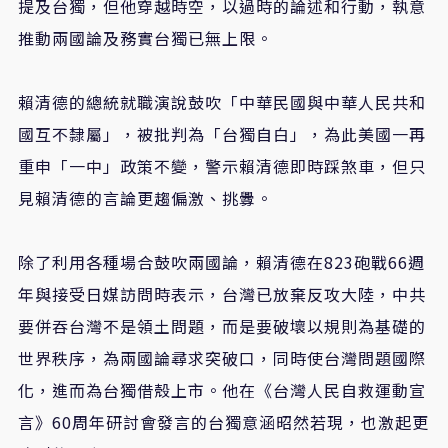
提及台獨，但他穿越時空，以過時的論述和行動，執意
推動兩國論及務實台獨已無上限。
賴清德的總統就職演說鼓吹「中華民國與中華人民共和
國互不隸屬」，被批判為「台獨自白」，為此美國一再
重申「一中」政策不變，警示賴清德即時踩煞車，但只
見賴清德的言論更趨偏激、挑釁。
除了利用各種場合鼓吹兩國論，賴清德在823砲戰66週
年與接受日媒訪問時表示，台灣已放棄反攻大陸，中共
要併吞台灣不是領土問題，而是要破壞以規則為基礎的
世界秩序，為兩國論尋求突破口，同時使台灣問題國際
化，進而為台獨借殼上市。他在《台灣人民自救運動宣
言》60周年研討會發言的台獨意涵昭然若現，也激起更