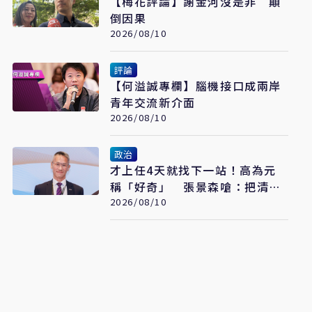
【梅花評論】謝金河沒是非 顛
倒因果
2026/08/10
評論
【何溢誠專欄】腦機接口成兩岸
青年交流新介面
2026/08/10
政治
才上任4天就找下一站！高為元
稱「好奇」 張景森嗆：把清大
當備胎、準備劈腿
2026/08/10