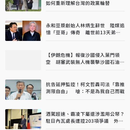
如何重新理解台灣的政黨輪替
永和豆漿創始人林炳生辭世 陸媒追
憶「豆哥」傳奇 離世前13天弟弟
接掌香港永和
【伊朗危機】報復沙國侵入葉門領
空 胡塞武裝無人機襲擊沙國石油設
施
抗告延押監控！柯文哲轟司法「靠推
測限自由」 嗆：不是為我自己而戰
酒駕超速、霸凌下屬還涉濫用公帑？
駐日內瓦處長遭控203項爭議 外交
部啟動調查