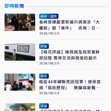
即時新聞
兩岸、國際
長崎原爆館更新展示將南京「大
屠殺」變「事件」 央視：日本
又在偷改歷史
2026/08/10
評論
【梅花評論】陳佩琪及民眾黨幹
部訪陸 兩岸交流與政策的啟示
2026/08/10
綜合
癌症44年蟬聯死因冠軍！健保首
揭「癌症歷程」 胰臟癌最難
治、肺癌驚見院際差41.8個百分
2026/08/10
點
評論