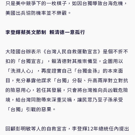
只是美中競爭下的一枚棋子，如因台獨導致台海危機，
美國出兵協防機率並不樂觀。
李登輝蔡英文節制
賴清德一意孤行
大陸國台辦表示《台灣人民自救運動宣言》是個不折不
扣的「台獨宣言」，賴清德對其推崇備至，企圖用以
「洗滌人心」，再度證實自己「台獨金孫」的本來面
目，充分暴露他謀求「台獨」分裂、升高兩岸對立對抗
的險惡用心，若任其發展，只會將台灣推向兵凶戰危險
境，給台灣同胞帶來深重災禍，讓民眾乃至子孫承受
「台獨」引戰的惡果。
回顧彭明敏等人的自救宣言，李登輝12年總統任內提出