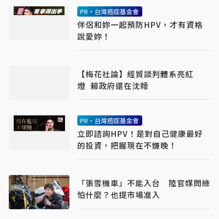
PR・台灣癌症基金會
伴侶和妳一起預防HPV，才有資格
說愛妳！
【梅花社論】經貿談判體系亮紅
燈 賴政府還在沈睡
PR・台灣癌症基金會
立即諮詢HPV！是對自己健康最好
的投資，把握現在不嫌晚！
「張雪機車」不能入台 陸官媒問綠
怕什麼？也提市場准入