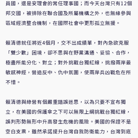
員國，還是安理會的常任理事國；而今天台灣只有12個
邦交國，被排除在聯合國及所屬機構之外，也無緣參與
區域經濟整合機制，在國際社會中更形孤立無援。
賴清德就任將近4個月，交不出成績單，對內急欲克服
「雙少數」困境，卻不思與在野黨溝通、妥協、合作，
極盡所能分化、對立；對外挑戰台獨紅線，挑撥兩岸最
敏感神經，營造反中、仇中氛圍，使兩岸兵凶戰危在所
不惜。
賴清德與綠營有個嚴重錯誤迷思，以為只要不宣布獨
立，在美國的保護傘之下可以無限上綱挑戰台獨紅線，
誤判形勢無形中升高發生危機的風險。美國的保證不是
空白支票，雖然承諾提升台灣自我防衛能力，台灣到底