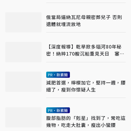
俄當局逼納瓦尼母親密葬兒子 否則
遺體就埋流放地
【深度報導】乾旱掀多瑙河80年秘
密！納粹170艘沉船重見天日 塞爾
維亞砸數億清障救航運命脈
PR・新素簡
減肥首選，檸檬加它，堅持一週，腰
細了，瘦到你懷疑人生
PR・新素簡
腹部脂肪的「剋星」找到了，常吃這
幾物，吃走大肚囊，瘦出小蠻腰