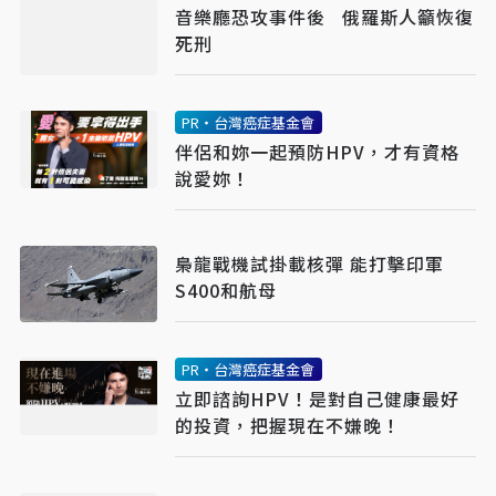
音樂廳恐攻事件後 俄羅斯人籲恢復
死刑
PR・台灣癌症基金會
伴侶和妳一起預防HPV，才有資格
說愛妳！
梟龍戰機試掛載核彈 能打擊印軍
S400和航母
PR・台灣癌症基金會
立即諮詢HPV！是對自己健康最好
的投資，把握現在不嫌晚！