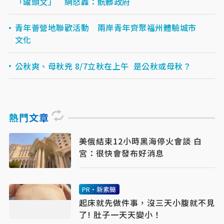
「罐頭文」 網怒轟：骯髒政府
青年薈營地聯歡活動 兩岸青年齊聚福州體驗城市
文化
公秋爽、母秋兇 8/7立秋在上午 是公秋或母秋？
熱門文章
美俄結束12小時黑海停火會談 白
宮：很快會發布好消息
PR・新素簡
起床就先做件事，沒三天小腹就不見
了! 肚子一天天變小！