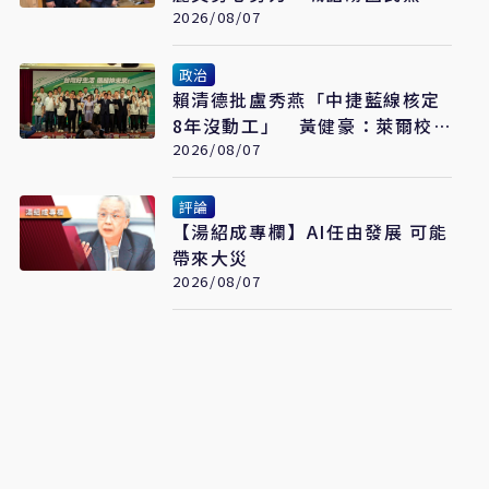
到做到
2026/08/07
政治
賴清德批盧秀燕「中捷藍線核定
8年沒動工」 黃健豪：萊爾校
長開口就說謊
2026/08/07
評論
【湯紹成專欄】AI任由發展 可能
帶來大災
2026/08/07