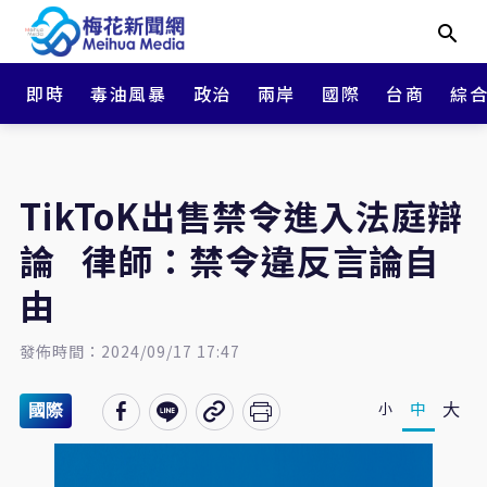
即時
毒油風暴
政治
兩岸
國際
台商
綜
TikToK出售禁令進入法庭辯
論 律師：禁令違反言論自
由
發佈時間：2024/09/17 17:47
大
中
小
國際