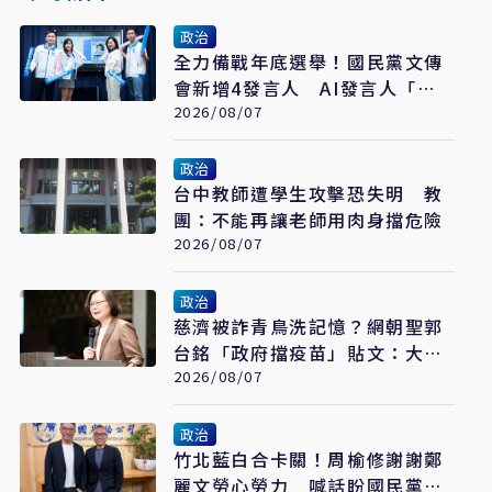
政治
全力備戰年底選舉！國民黨文傳
會新增4發言人 AI發言人「鄭
小文」亮相
2026/08/07
政治
台中教師遭學生攻擊恐失明 教
團：不能再讓老師用肉身擋危險
2026/08/07
政治
慈濟被詐青鳥洗記憶？網朝聖郭
台銘「政府擋疫苗」貼文：大小
姐說不要買
2026/08/07
政治
竹北藍白合卡關！周榆修謝謝鄭
麗文勞心勞力 喊話盼國民黨說