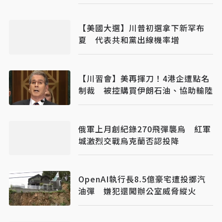
【美國大選】川普初選拿下新罕布
夏 代表共和黨出線機率增
【川習會】美再揮刀！4港企遭點名
制裁 被控購買伊朗石油、協助輸陸
俄軍上月創紀錄270飛彈襲烏 紅軍
城激烈交戰烏克蘭否認投降
OpenAI執行長8.5億豪宅遭投擲汽
油彈 嫌犯還闖辦公室威脅縱火