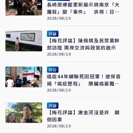
長崎原爆館更新展示將南京「大
屠殺」變「事件」 央視：日本
又在偷改歷史
2026/08/10
評論
【梅花評論】陳佩琪及民眾黨幹
部訪陸 兩岸交流與政策的啟示
2026/08/10
綜合
癌症44年蟬聯死因冠軍！健保首
揭「癌症歷程」 胰臟癌最難
治、肺癌驚見院際差41.8個百分
2026/08/10
點
評論
【梅花評論】謝金河沒是非 顛
倒因果
2026/08/10