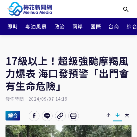
即時
毒油風暴
政治
兩岸
國際
台商
綜
17級以上！超級強颱摩羯風
力爆表 海口發預警「出門會
有生命危險」
發佈時間：2024/09/07 14:19
大
中
小
綜合