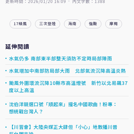
更新時間：2026/01/20 16:09
內文字數：1388
17級風
三次登陸
海南
強颱
摩羯
延伸閱讀
水氣仍多 南部東半部整天須防不定時局部陣雨
水氣增加中南部防局部大雨 北部氣流沉降高溫炎熱
颱風外圍環流沉降10縣市高溫燈號 新竹以北易飆37
度以上高溫
沈伯洋競選口號「順起來」撞名中國歌曲！粉專：
想統戰台灣人？
【川習會】大陸央媒正大肆但「小心」地散播川普