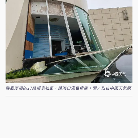
強颱摩羯的17級爆表強風，讓海口滿目瘡痍。圖／取自中國天氣網