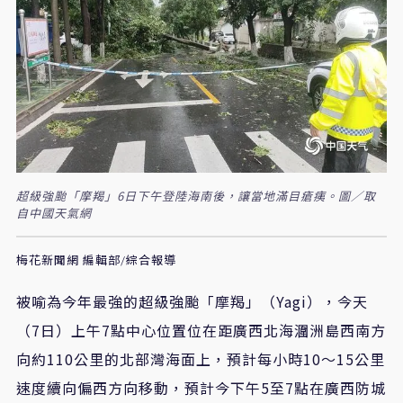
超級強颱「摩羯」6日下午登陸海南後，讓當地滿目瘡痍。圖／取
自中國天氣網
梅花新聞網 編輯部/綜合報導
被喻為今年最強的超級強颱「摩羯」（Yagi），今天
（7日）上午7點中心位置位在距廣西北海潿洲島西南方
向約110公里的北部灣海面上，預計每小時10～15公里
速度續向偏西方向移動，預計今下午5至7點在廣西防城