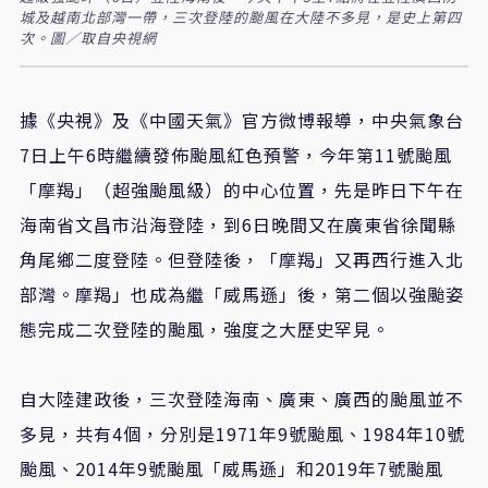
城及越南北部灣一帶，三次登陸的颱風在大陸不多見，是史上第四
次。圖／取自央視網
據《央視》及《中國天氣》官方微博報導，中央氣象台
7日上午6時繼續發佈颱風紅色預警，今年第11號颱風
「摩羯」（超強颱風級）的中心位置，先是昨日下午在
海南省文昌市沿海登陸，到6日晚間又在廣東省徐聞縣
角尾鄉二度登陸。但登陸後，「摩羯」又再西行進入北
部灣。摩羯」也成為繼「威馬遜」後，第二個以強颱姿
態完成二次登陸的颱風，強度之大歷史罕見。
自大陸建政後，三次登陸海南、廣東、廣西的颱風並不
多見，共有4個，分別是1971年9號颱風、1984年10號
颱風、2014年9號颱風「威馬遜」和2019年7號颱風