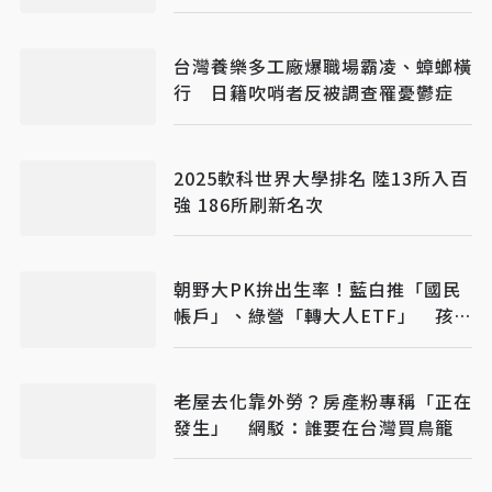
台灣養樂多工廠爆職場霸凌、蟑螂橫
行 日籍吹哨者反被調查罹憂鬱症
2025軟科世界大學排名 陸13所入百
強 186所刷新名次
朝野大PK拚出生率！藍白推「國民
帳戶」、綠營「轉大人ETF」 孩子
成年就有第一筆資本
老屋去化靠外勞？房產粉專稱「正在
發生」 網駁：誰要在台灣買鳥籠