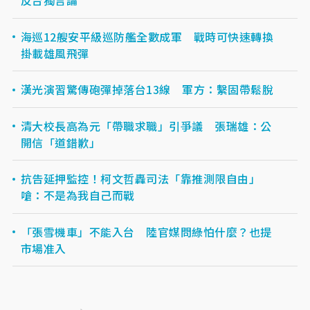
反台獨言論
海巡12艘安平級巡防艦全數成軍 戰時可快速轉換
掛載雄風飛彈
漢光演習驚傳砲彈掉落台13線 軍方：繫固帶鬆脫
清大校長高為元「帶職求職」引爭議 張瑞雄：公
開信「道錯歉」
抗告延押監控！柯文哲轟司法「靠推測限自由」
嗆：不是為我自己而戰
「張雪機車」不能入台 陸官媒問綠怕什麼？也提
市場准入