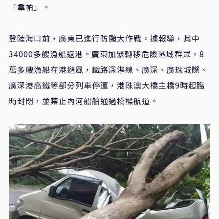
「韋帕」。
登陸海口前，廣東已進行防颱大作戰。據報導，其中
34000多艘漁船返港。廣東加緊轉移危險區域群眾，8
萬多艘漁船在港避風，鐵路深湛線、廣深、廣珠城際、
廣深港高鐵等部分列車停運，港珠澳大橋主橋9時起臨
時封閉，並禁止內河船舶通過橋樑航道。