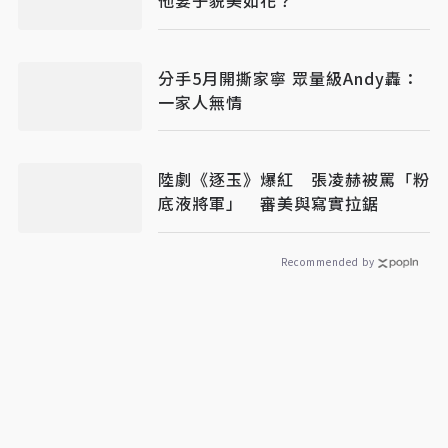
他妻子貌美如花？
分手5月開撕家寧 眾量級Andy轟：
一家人無情
陸劇《逐玉》爆紅 張凌赫被罵「粉
底液將軍」 審美與寫實拉鋸
Recommended by