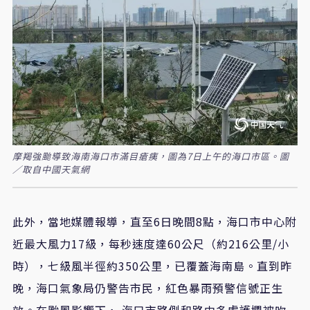
摩羯強颱導致海南海口市滿目瘡痍，圖為7日上午的海口市區。圖
／取自中國天氣網
此外，當地媒體報導，直至6日晚間8點，海口市中心附
近最大風力17級，每秒速度達60公尺（約216公里/小
時），七級風半徑約350公里，已覆蓋海南島。直到昨
晚，海口氣象局仍警告市民，紅色暴雨預警信號正生