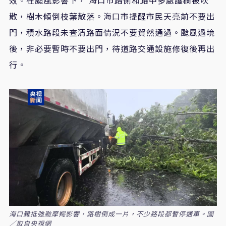
效。在颱風影響下， 海口市路側和路中多處護欄被吹
散，樹木傾倒枝葉散落。海口市提醒市民天亮前不要出
門，積水路段未查清路面情況不要貿然通過。颱風過境
後，非必要暫時不要出門，待道路交通設施修復後再出
行。
海口難抵強颱摩羯影響，路樹倒成一片，不少路段都暫停通車。圖
／取自央視網