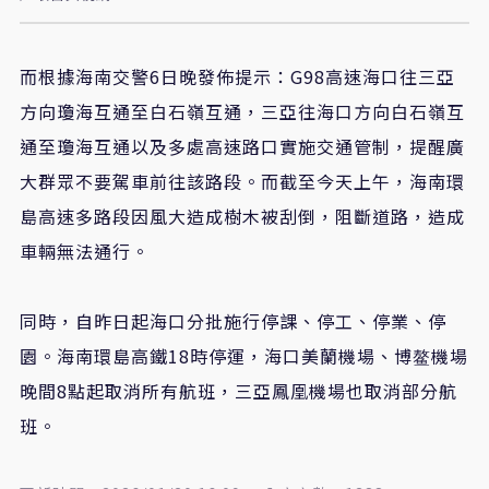
而根據海南交警6日晚發佈提示：G98高速海口往三亞
方向瓊海互通至白石嶺互通，三亞往海口方向白石嶺互
通至瓊海互通以及多處高速路口實施交通管制，提醒廣
大群眾不要駕車前往該路段。而截至今天上午，海南環
島高速多路段因風大造成樹木被刮倒，阻斷道路，造成
車輛無法通行。
同時，自昨日起海口分批施行停課、停工、停業、停
園。海南環島高鐵18時停運，海口美蘭機場、博鳌機場
晚間8點起取消所有航班，三亞鳳凰機場也取消部分航
班。