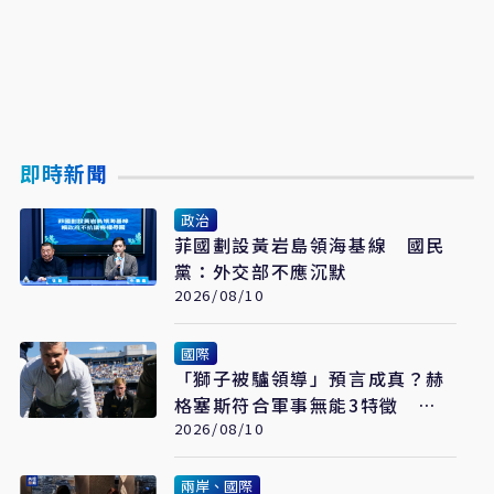
即時新聞
政治
菲國劃設黃岩島領海基線 國民
黨：外交部不應沉默
2026/08/10
國際
「獅子被驢領導」預言成真？赫
格塞斯符合軍事無能3特徵
《軍事無能心理學》半世紀後受
2026/08/10
矚目
兩岸、國際