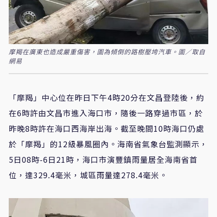
摩羯在廣東也造成嚴重傷害，圖為傾倒的路樹壓垮汽車。圖／取自
網易
「摩羯」中心位在昨日下午4時20分在文昌登陸後，約
在6時許由文昌市進入海口市，隨後一路穿過市區，於
昨晚8時許在海口西海岸出海。截至晚間10時海口仍處
於「摩羯」的12級暴風圈內。海南省氣象台監測顯示，
5日08時-6日21時，海口市演豐鎮雨量居全海南省首
位，達329.4毫米，城區雨量達278.4毫米。