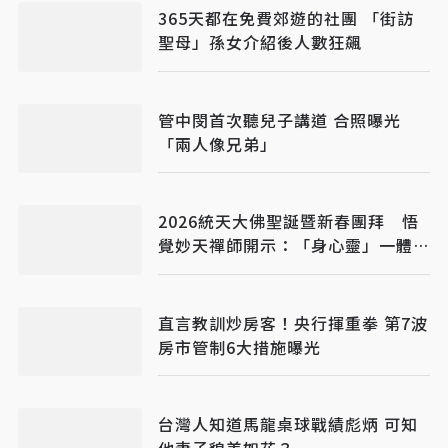
365天都在免費郊遊的社團 「街訪
聖母」孫女介紹後人數狂飆
管中閔首次聽兒子講道 合照曝光
「兩人像兄弟」
2026統天大佛聖誕暨新春團拜 悟
覺妙天禪師開示：「身心靈」一體成
就
直言教訓炒房客！央行揮重拳 第7波
房市管制6大措施曝光
台灣人知道馬龍桌球戰績彪炳 可知