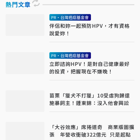
熱門文章
PR・台灣癌症基金會
伴侶和妳一起預防HPV，才有資格
說愛妳！
PR・台灣癌症基金會
立即諮詢HPV！是對自己健康最好
的投資，把握現在不嫌晚！
苗栗「獵犬不打獵」10受虐狗歸還
施暴飼主！鍾東錦：沒入他會興訟
「大谷效應」席捲道奇 商業版圖擴
張 年營收衝破322億元 只是起點