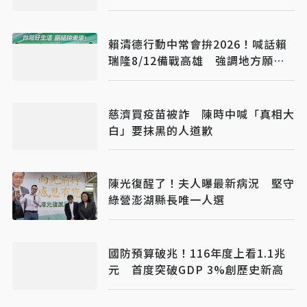
賴清德行動中常會拚2026！喊話賴
瑞隆8/12備戰高雄 強調地方願景
讓人民看得見
慈濟買疫苗被詐 陳時中喊「真相大
白」要抹黑的人道歉
陳光復醒了！夫人曝最新病況 堅守
綠營澎湖縣長唯一人選
國防預算破兆！116年度上看1.1兆
元 首度突破GDP 3%創歷史新高