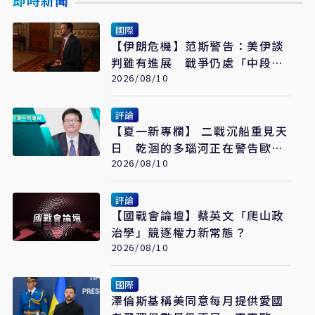
國際
【伊朗危機】范斯警告：美伊談
判雖有進展 戰爭仍處「中段」
遠未結束
2026/08/10
評論
【夏一新專欄】 二戰沉船重見天
日 乾涸的多瑙河正在警告歐洲
什麼？
2026/08/10
評論
【國戰會論壇】蔡英文「爬山政
治學」競逐權力新常態？
2026/08/10
國際
澤倫斯基稱美同意每月提供愛國