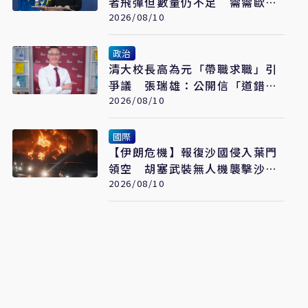
者飛彈但數量仍不足 需需歐洲
緊急補缺
2026/08/10
政治
清大校長高為元「帶職求職」引
爭議 張瑞雄：公開信「道錯
歉」
2026/08/10
國際
【伊朗危機】報復沙國侵入葉門
領空 胡塞武裝無人機襲擊沙國
石油設施
2026/08/10