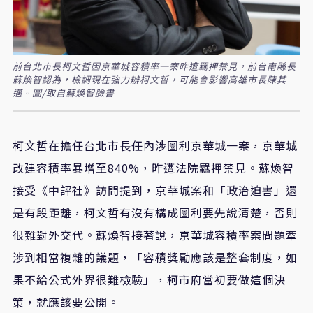
前台北市長柯文哲因京華城容積率一案昨遭羈押禁見，前台南縣長
蘇煥智認為，檢調現在強力辦柯文哲，可能會影響高雄市長陳其
邁。圖/取自蘇煥智臉書
柯文哲在擔任台北市長任內涉圖利京華城一案，京華城
改建容積率暴增至840%，昨遭法院羈押禁見。蘇煥智
接受《中評社》訪問提到，京華城案和「政治迫害」還
是有段距離，柯文哲有沒有構成圖利要先說清楚，否則
很難對外交代。蘇煥智接著說，京華城容積率案問題牽
涉到相當複雜的議題，「容積獎勵應該是整套制度，如
果不給公式外界很難檢驗」，柯市府當初要做這個決
策，就應該要公開。