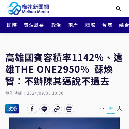
即時
毒油風暴
政治
兩岸
國際
台商
綜
高雄國賓容積率1142%、遠
雄THE ONE2950% 蘇煥
智：不辦陳其邁說不過去
發佈時間：2024/09/06 10:00
大
中
小
政治