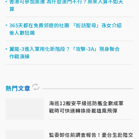
香港可參加奧運 為什麼澳門不行？原來人算不如天
算
365天都在免費郊遊的社團 「街訪聖母」孫女介紹
後人數狂飆
翼龍-3進入軍用化新階段？「攻擊-3A」現身聯合
作戰演練
熱門文章
海巡12艘安平級巡防艦全數成軍
戰時可快速轉換掛載雄風飛彈
監委卸任前調查報告！憂台生赴陸交