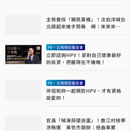
主視覺採「親民黨橘」！沈伯洋喊台
北順起來推手勢舞 網：來來來
2.0？
PR・台灣癌症基金會
立即諮詢HPV！是對自己健康最好
的投資，把握現在不嫌晚！
PR・台灣癌症基金會
伴侶和妳一起預防HPV，才有資格
說愛妳！
官員「喊凍蒜還送蛋」！詹江村檢舉
涉賄選 黃世杰競辦：扭曲事實