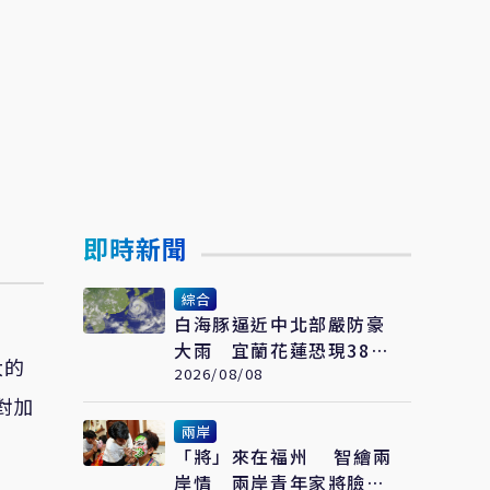
即時新聞
綜合
白海豚逼近中北部嚴防豪
大雨 宜蘭花蓮恐現38度
大的
極端高溫
2026/08/08
對加
兩岸
「將」來在福州 智繪兩
岸情 兩岸青年家將臉譜