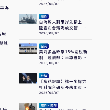
繪畫大賽在福州開幕
2026/08/07
留華為
兩岸
白海豚未到兩岸先槓上
陸宣布台灣海峽交管 陸
委會：不勞費心
2026/08/07
布對
與其
台商
美對多晶矽祭15%關稅新
制 經濟部：半導體影響
可控、太陽能產業衝擊有
2026/08/07
限
評論
【梅花評論】進一步探究
社科院台研所長朱衛東的
「不統而統」
2026/08/07
兩岸、國際
，中