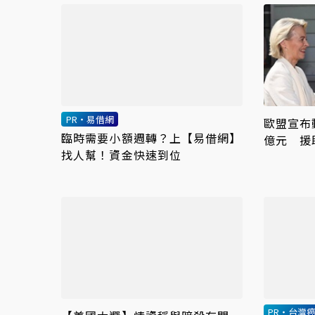
PR・易借網
歐盟宣布
臨時需要小額週轉？上【易借網】
億元 援
找人幫！資金快速到位
PR・台灣