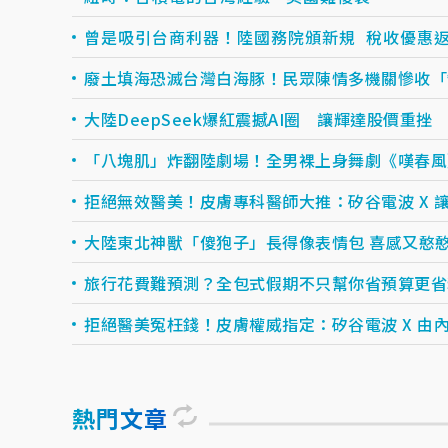
曾是吸引台商利器！陸國務院頒新規 稅收優惠
廢土填海恐滅台灣白海豚！民眾陳情多機關慘收「
大陸DeepSeek爆紅震撼AI圈 讓輝達股價重挫
「八塊肌」炸翻陸劇場！全男裸上身舞劇《嘆春風
拒絕無效醫美！皮膚專科醫師大推：矽谷電波 X 讓.
大陸東北神獸「傻狍子」長得像表情包 喜感又憨
旅行花費難預測？全包式假期不只幫你省預算更省精力
拒絕醫美冤枉錢！皮膚權威指定：矽谷電波 X 由內.
熱門文章