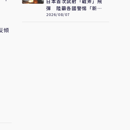
日本首次試射「戰斧」飛
彈 陸籲各國警惕「新型
軍國主義」發展
2026/08/07
反傾