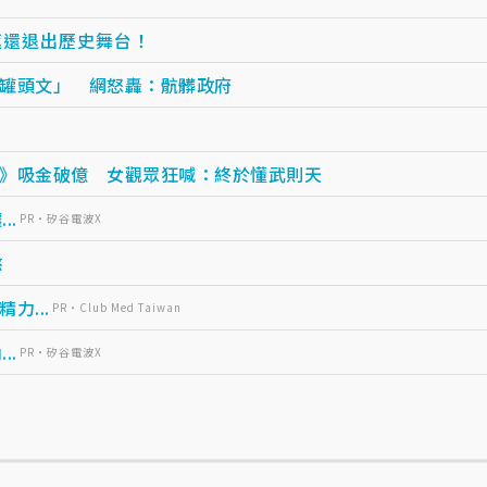
返還退出歷史舞台！
罐頭文」 網怒轟：骯髒政府
》吸金破億 女觀眾狂喊：終於懂武則天
..
PR・矽谷電波X
憨
...
PR・Club Med Taiwan
..
PR・矽谷電波X