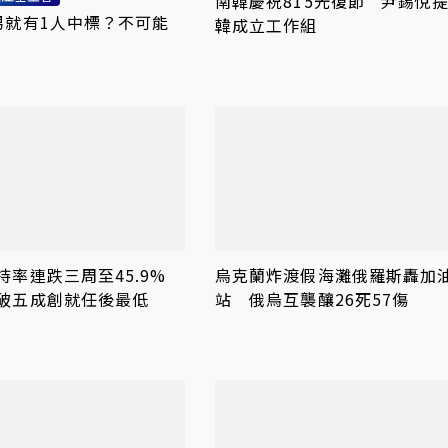
南韓慶祝815光復節 尹錫悅
男就有1人中標？不可能
韓成立工作組
持率連跌三周至45.9%
烏克蘭炸渡假海灘俄羅斯轟加
破五成創就任後最低
站 俄烏互襲釀26死57傷