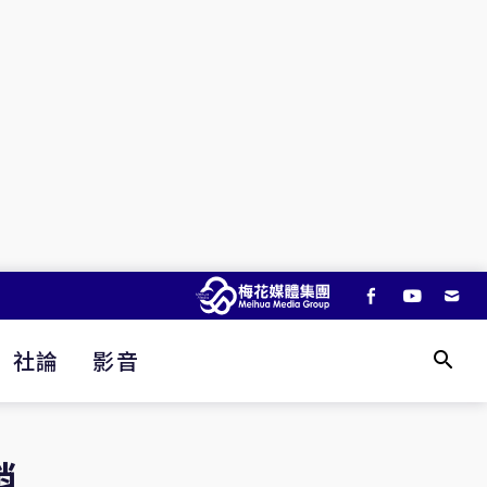
社論
影音
銷