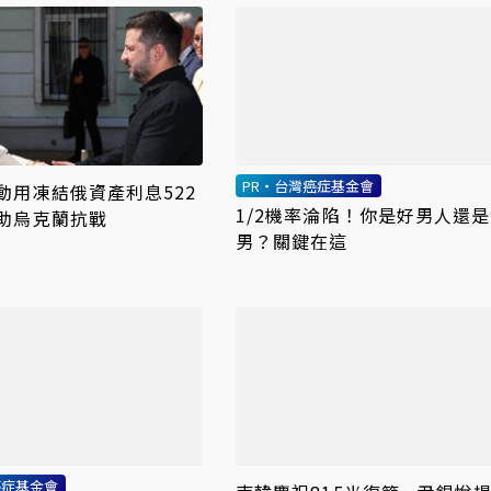
PR・台灣癌症基金會
動用凍結俄資產利息522
1/2機率淪陷！你是好男人還
助烏克蘭抗戰
男？關鍵在這
癌症基金會