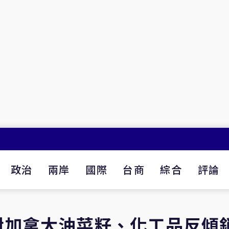
政治
兩岸
國際
台商
綜合
評論
對加拿大油菜籽、化工品反傾