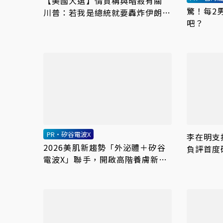
【美國大選】情資稱與暗殺有關
驚！每2
川普：若我是總統就要轟炸伊朗最
吧？
大城
PR・矽谷電波X
李在明支
2026美肌新趨勢「外泌體＋矽谷
負評首度
電波X」聯手，開啟高階養膚新世
代