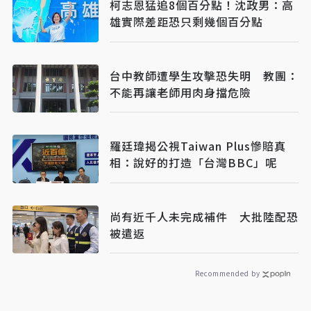
柯志恩猛追8個百分點！沈政男：高
雄實際差距恐只剩幾個百分點
台中教師遭學生攻擊恐失明 教團：
不能再讓老師用肉身擋危險
羅廷瑋揭公視Taiwan Plus慘賠真
相：說好的打造「台灣BBC」呢
尚有近千人未完成補件 大批陸配恐
被遣返
Recommended by