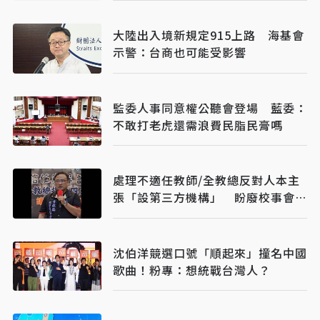
大陸出入境新規定915上路 海基會
示警：台商也可能受影響
監委人事同意權公聽會登場 藍委：
不敢打老虎還需浪費民脂民膏嗎
處理不適任教師/全教總反對人本主
張「設第三方機構」 盼廢校事會
議、案件分流
沈伯洋競選口號「順起來」撞名中國
歌曲！粉專：想統戰台灣人？