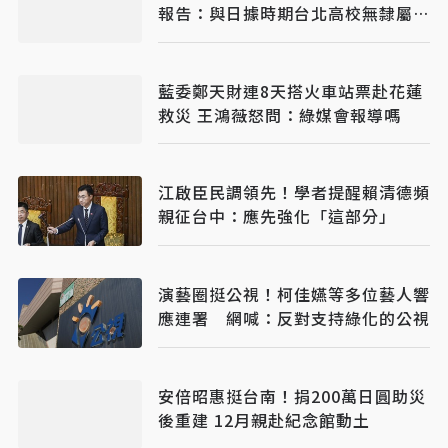
報告：與日據時期台北高校無隸屬關
係
藍委鄭天財連8天搭火車站票赴花蓮
救災 王鴻薇怒問：綠媒會報導嗎
江啟臣民調領先！學者提醒賴清德頻
親征台中：應先強化「這部分」
演藝圈挺公視！柯佳嬿等多位藝人響
應連署 網喊：反對支持綠化的公視
安倍昭惠挺台南！捐200萬日圓助災
後重建 12月親赴紀念館動土