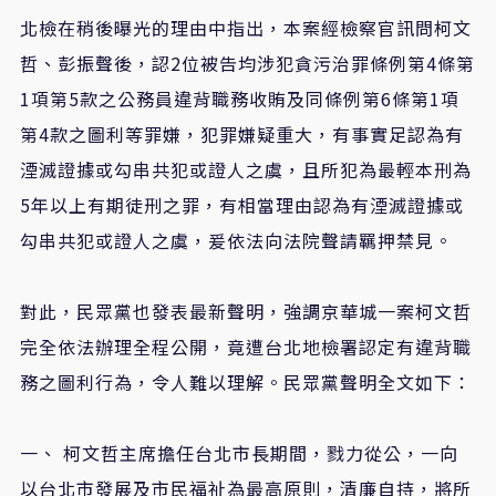
北檢在稍後曝光的理由中指出，本案經檢察官訊問柯文
哲、彭振聲後，認2位被告均涉犯貪污治罪條例第4條第
1項第5款之公務員違背職務收賄及同條例第6條第1項
第4款之圖利等罪嫌，犯罪嫌疑重大，有事實足認為有
湮滅證據或勾串共犯或證人之虞，且所犯為最輕本刑為
5年以上有期徒刑之罪，有相當理由認為有湮滅證據或
勾串共犯或證人之虞，爰依法向法院聲請羈押禁見。
對此，民眾黨也發表最新聲明，強調京華城一案柯文哲
完全依法辦理全程公開，竟遭台北地檢署認定有違背職
務之圖利行為，令人難以理解。民眾黨聲明全文如下：
一、 柯文哲主席擔任台北市長期間，戮力從公，一向
以台北市發展及市民福祉為最高原則，清廉自持，將所