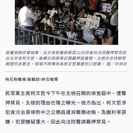
檢廉偵辦京華城案，台北地檢署檢察官31日訊後向法院聲押禁見前
台北市長柯文哲，後續北院將再召開羈押庭審理。北檢外支持群眾
晚間仍未散去，現場不時傳來為柯文哲聲援的口號聲。 圖／中央社
梅花新聞網 編輯部/綜合報導
民眾黨主席柯文哲今下午在北檢召開的偵查庭中，遭聲
押禁見，北檢的理由也隨之曝光。檢方指出，柯文哲涉
犯貪污治罪條例中之公務員違背職務收賄，及圖利等罪
嫌，犯罪嫌疑重大，因此向法院聲請羈押禁見。