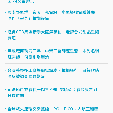
回 柯文哲押北
雲南野象群「夜闖」充電站 小象疑遭電纜纏腿
同伴「報仇」撞翻設備
陸資CFB集團接手大陸鮮芋仙 老牌台式甜品重闖
賽道
無照廠商執刀三年 中榮三醫師遭重懲 未列名網
紅醫師一句話引爆輿論
台灣養樂多工廠爆職場霸凌、蟑螂橫行 日籍吹哨
者反被調查罹憂鬱症
司法節由來官員一問三不知 翁曉玲：官網只看到
日據時期
全球戰火連環交織蔓延 POLITICO：人類正瀕臨