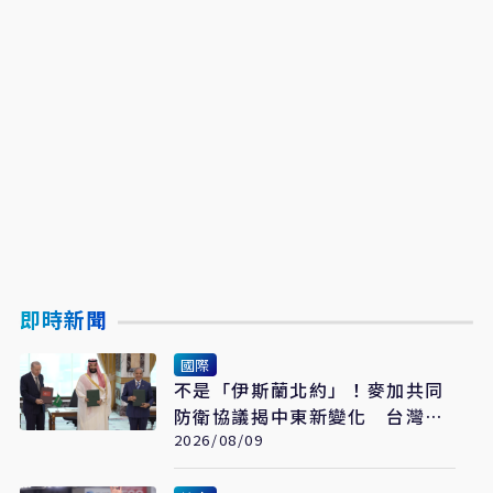
即時新聞
國際
不是「伊斯蘭北約」！麥加共同
防衛協議揭中東新變化 台灣該
看懂「多層次安全」
2026/08/09