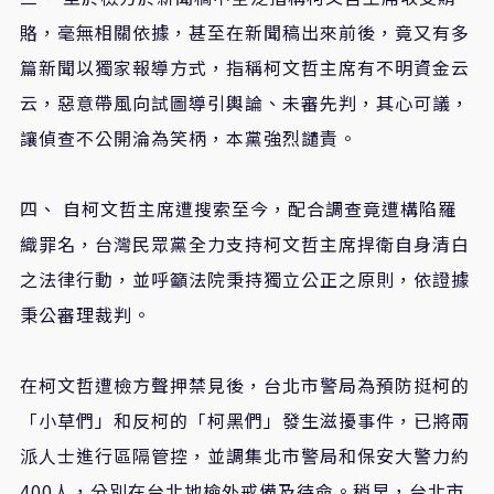
賂，毫無相關依據，甚至在新聞稿出來前後，竟又有多
篇新聞以獨家報導方式，指稱柯文哲主席有不明資金云
云，惡意帶風向試圖導引輿論、未審先判，其心可議，
讓偵查不公開淪為笑柄，本黨強烈譴責。
四、 自柯文哲主席遭搜索至今，配合調查竟遭構陷羅
織罪名，台灣民眾黨全力支持柯文哲主席捍衛自身清白
之法律行動，並呼籲法院秉持獨立公正之原則，依證據
秉公審理裁判。
在柯文哲遭檢方聲押禁見後，台北市警局為預防挺柯的
「小草們」和反柯的「柯黑們」發生滋擾事件，已將兩
派人士進行區隔管控，並調集北市警局和保安大警力約
400人，分別在台北地檢外戒備及待命。稍早，台北市