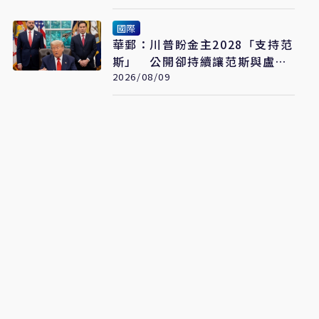
國際
華郵：川普盼金主2028「支持范
斯」 公開卻持續讓范斯與盧比
奧較勁接班
2026/08/09