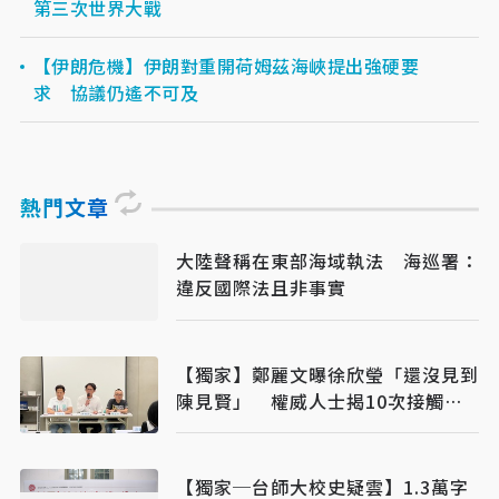
第三次世界大戰
【伊朗危機】伊朗對重開荷姆茲海峽提出強硬要
求 協議仍遙不可及
熱門文章
大陸聲稱在東部海域執法 海巡署：
違反國際法且非事實
【獨家】鄭麗文曝徐欣瑩「還沒見到
陳見賢」 權威人士揭10次接觸未
果：整合最後一哩路
【獨家─台師大校史疑雲】1.3萬字