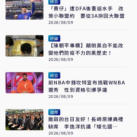
綜合
「費仔」遭DFA後重返水手 改
簽小聯盟約 要從3A拚回大聯盟
2026/08/09
評論
【陳朝平專欄】顛倒黑白不能改
變他們防疫不力的黑歷史！
2026/08/09
綜合
前NBA中鋒坎特宣布挑戰WNBA
選秀 性別資格引爆爭議
2026/08/09
國際
脆弱的台日友好！長崎原爆典禮
缺席 李逸洋抗議「矮化國
格」：日媒揭長崎特殊安排
2026/08/09