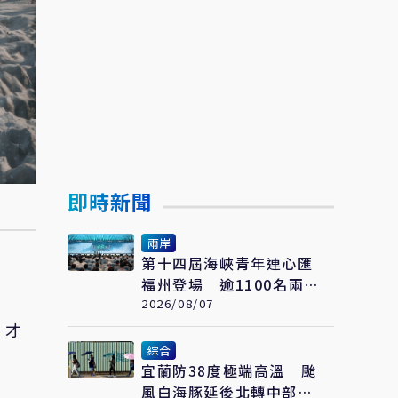
即時新聞
兩岸
第十四屆海峽青年連心匯
福州登場 逾1100名兩岸
青年參與交流
2026/08/07
，才
綜合
宜蘭防38度極端高溫 颱
風白海豚延後北轉中部以