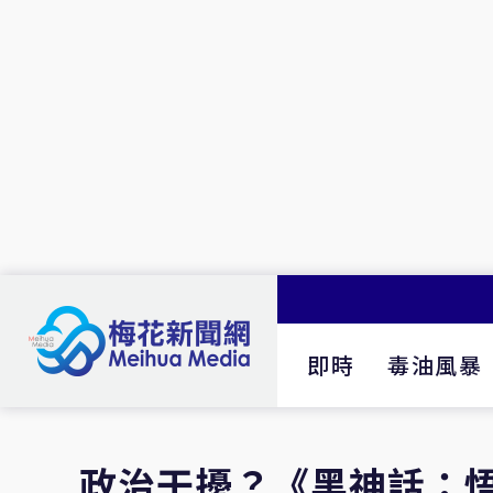
即時
毒油風暴
政治干擾？《黑神話：悟