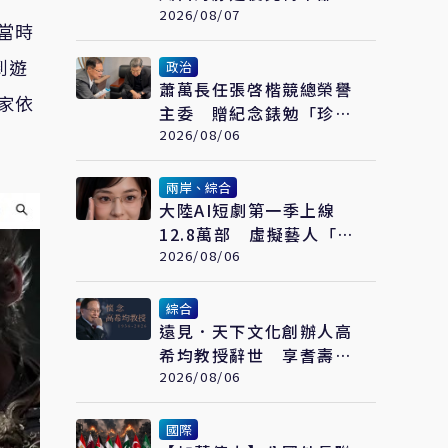
北父親節防豪大雨
2026/08/07
當時
到遊
政治
蕭萬長任張啓楷競總榮譽
家依
主委 贈紀念錶勉「珍惜
時間、認真打拚」
2026/08/06
兩岸、綜合
大陸AI短劇第一季上線
12.8萬部 虛擬藝人「方
桃子」接拍美瞳廣告
2026/08/06
綜合
遠見．天下文化創辦人高
希均教授辭世 享耆壽90
歲
2026/08/06
國際