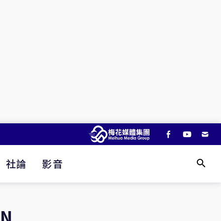
社論
影音
N