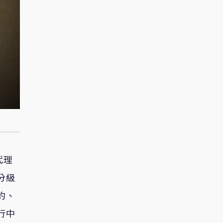
代理
分級
約、
行中