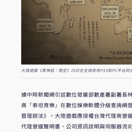
大陸遊戲《黑神話：悟空》20日在全球各地PS5和PC平台
據中時新聞網引述數位發展部數產署副署長林
商「泰坦育樂」在數位娛樂軟體分級查詢網
管理辦法》，大陸遊戲應授權台灣代理商營
代理營運聲明書、公司資訊說明與伺服器流