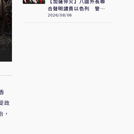
【加薩停火】八國外長聯
合聲明譴責以色列 警告
加薩政治進程恐全面脫軌
2026/08/06
香
受政
治，