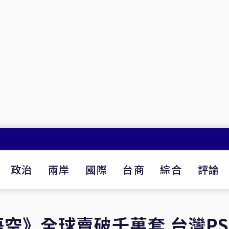
政治
兩岸
國際
台商
綜合
評論
空》全球賣破千萬套 台灣PS