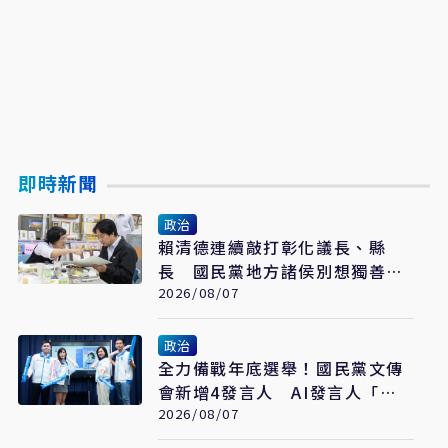
即時新聞
政治
賴清德連續敲打彰化議長、縣
長 國民黨地方諸侯別想獨善其
身
2026/08/07
政治
全力備戰年底選舉！國民黨文傳
會新增4發言人 AI發言人「鄭
小文」亮相
2026/08/07