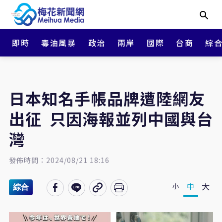
即時
毒油風暴
政治
兩岸
國際
台商
綜
日本知名手帳品牌遭陸網友
出征 只因海報並列中國與台
灣
發佈時間：2024/08/21 18:16
大
中
小
綜合