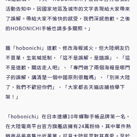
活動告知中，因國家地區及城市的文字表現給大家帶來
了誤解。帶給大家不愉快的感受，我們深感抱歉。之後
的HOBONICHI手帳也請多多關照。」
雖「hobonichi」道歉、修改海報滅火，但大陸網友仍
不買單，生氣喊抵制，「這不是誤解，是錯誤」、「這
不是道歉，關店走人吧」、「專門做了兩個海報是哪門
子的誤解，講清楚一個中國原則很難嗎」、「別來大陸
了，我們不歡迎你們」、「大家都去天貓店鋪檢舉下
架！」
「hobonichi」在日本連續10年蟬聯手帳品牌第一名，
在大陸電商平台官方旗艦店擁有24萬粉絲，其中單件熱
銷商品最高售出近萬單，可見大陸民眾對其喜愛。至於