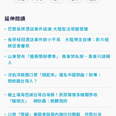
延伸閱讀
巴黎長榮酒店事件延燒 大陸駐法使館發聲
長榮桂冠酒店事件欲小不易 大陸博主自爆：影片經
統促會審核
山東發布「婚喪簡辦標準」 喪事禁私辦、喜事只請親
人
沈伯洋競選口號「順起來」撞名中國歌曲！粉專：
想統戰台灣人？
廢土填海恐滅台灣白海豚！民眾陳情多機關慘收
「罐頭文」 網怒轟：骯髒政府
川普「懷疑」美國會與委內瑞拉拉開戰 但馬杜洛