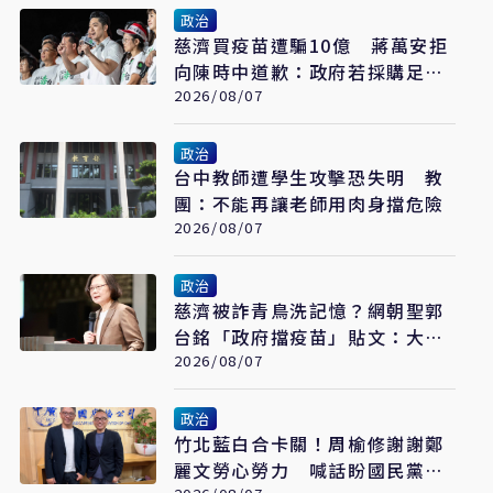
政治
慈濟買疫苗遭騙10億 蔣萬安拒
向陳時中道歉：政府若採購足夠
疫苗不需民間出力
2026/08/07
政治
台中教師遭學生攻擊恐失明 教
團：不能再讓老師用肉身擋危險
2026/08/07
政治
慈濟被詐青鳥洗記憶？網朝聖郭
台銘「政府擋疫苗」貼文：大小
姐說不要買
2026/08/07
政治
竹北藍白合卡關！周榆修謝謝鄭
麗文勞心勞力 喊話盼國民黨說