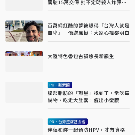
駕駛15萬交保 批不定時殺人炸彈應
再聲押
百萬網紅酷的夢被爆稱「台灣人就是
自卑」 他逆風挺：大家心裡都明白
大陸特色香包古韻悠長新韻生
PR・新素簡
腹部脂肪的「剋星」找到了，常吃這
幾物，吃走大肚囊，瘦出小蠻腰
PR・台灣癌症基金會
伴侶和妳一起預防HPV，才有資格