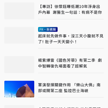
【專訪】徐懷鈺曝低潮10年淨身出
戶內幕 謝醫生一句話：有病不是你
PR・新素簡
起床就先做件事，沒三天小腹就不見
了! 肚子一天天變小！
楊紫爆雷《國色芳華》有第二季 劇
中智轉復仇場面看了超解氣
軍演發揮關鍵作用 「樂山大佛」南
部或開第二座 監控巴士海峽