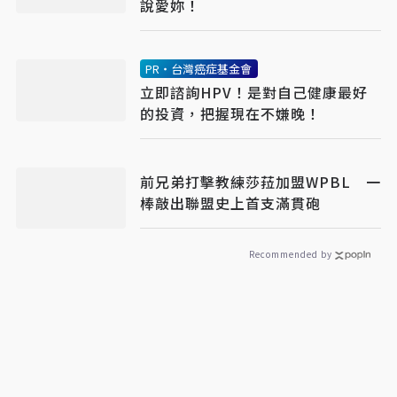
說愛妳！
PR・台灣癌症基金會
立即諮詢HPV！是對自己健康最好
的投資，把握現在不嫌晚！
前兄弟打擊教練莎菈加盟WPBL 一
棒敲出聯盟史上首支滿貫砲
Recommended by