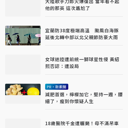
大陸歌手刀郎火爆復出 當年看不起
他的那英 這次尷尬了
宜蘭防38度極端高溫 颱風白海豚
延後北轉中部以北父親節防豪大雨
女球迷控遭前統一獅球星性侵 黃紹
熙否認：遭設局
PR・新素簡
減肥首選，檸檬加它，堅持一週，腰
細了，瘦到你懷疑人生
18歲醫院千金遭輾斃！母不滿吊車