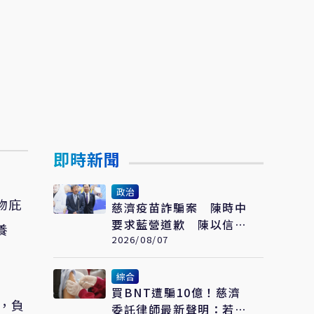
即時新聞
政治
物庇
慈濟疫苗詐騙案 陳時中
要求藍營道歉 陳以信
養
批：為從毒油案脫身
2026/08/07
綜合
買BNT遭騙10億！慈濟
，負
委託律師最新聲明：若被