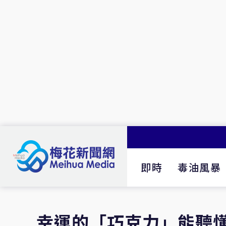
即時
毒油風暴
幸運的「巧克力」能聽懂