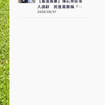
【毒油風暴】傳石崇良等
人請辭 民進黨團稱「解
讀合理」：但地方不要都
2026/08/07
甩鍋中央