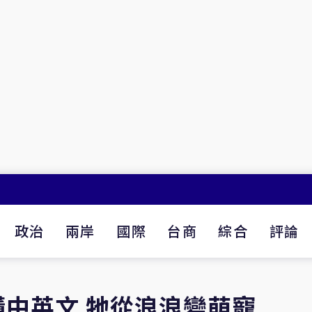
政治
兩岸
國際
台商
綜合
評論
中英文 牠從浪浪變萌寵