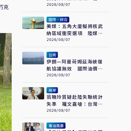
告定罪 保留民事請求賠
2026/08/07
巧克
償
國際、綜合
美媒：五角大廈擬將核武
納區域衝突選項 陸媒控
「核訛詐」
2026/08/07
台商
伊朗—阿曼荷姆茲海峽復
航協議無效 國際油價會
說話
2026/08/07
兩岸
翁曉玲質疑赴陸失聯統計
失準 羅文嘉嗆：台灣立
委信國台辦說謊話
2026/08/07
毒油風暴