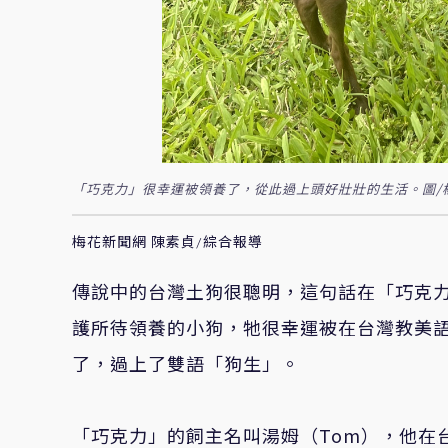
「巧克力」很幸運被領養了，從此過上頭好壯壯的生活。圖/
梅花新聞網 陳素貞/綜合報導
傳說中的台灣土狗很聰明，這句話在「巧克
護所待領養的小狗，牠很幸運被在台灣教美
了，過上了雙語「狗生」。
「巧克力」的飼主名叫湯姆（Tom），他在