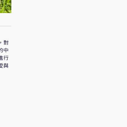
，對
的中
進行
愛與