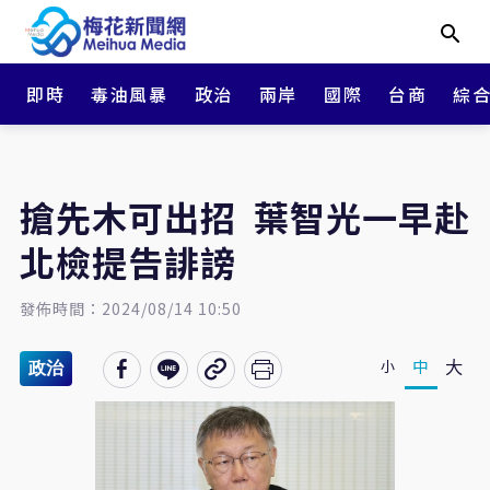
即時
毒油風暴
政治
兩岸
國際
台商
綜
搶先木可出招 葉智光一早赴
北檢提告誹謗
發佈時間：2024/08/14 10:50
大
中
小
政治