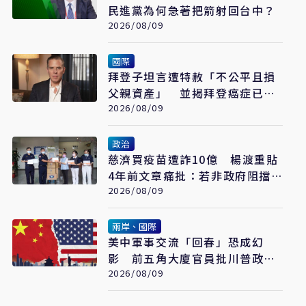
民進黨為何急著把箭射回台中？
2026/08/09
國際
拜登子坦言遭特赦「不公平且損
父親資產」 並揭拜登癌症已擴
散至骨骼
2026/08/09
政治
慈濟買疫苗遭詐10億 楊渡重貼
4年前文章痛批：若非政府阻擋
會這樣嗎？
2026/08/09
兩岸、國際
美中軍事交流「回春」恐成幻
影 前五角大廈官員批川普政府
宣傳大於實質
2026/08/09