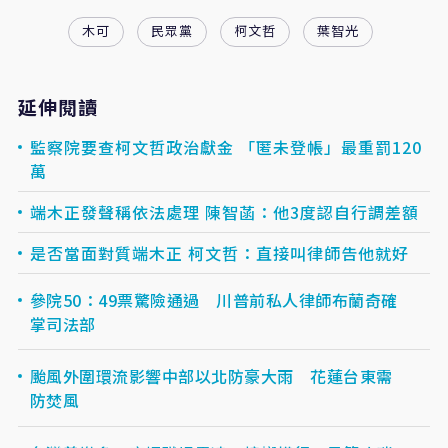
木可
民眾黨
柯文哲
葉智光
延伸閱讀
監察院要查柯文哲政治獻金 「匿未登帳」最重罰120
萬
端木正發聲稱依法處理 陳智菡：他3度認自行調差額
是否當面對質端木正 柯文哲：直接叫律師告他就好
參院50：49票驚險通過 川普前私人律師布蘭奇確
掌司法部
颱風外圍環流影響中部以北防豪大雨 花蓮台東需
防焚風