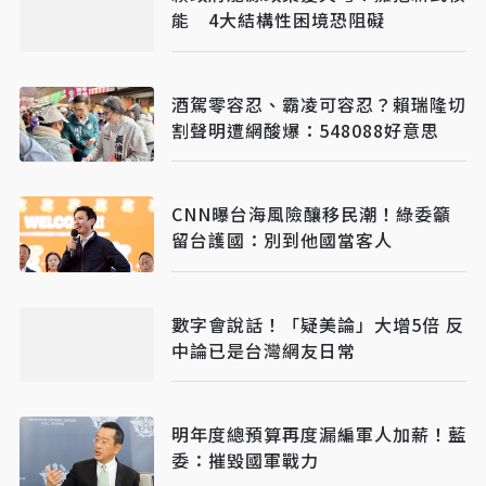
能 4大結構性困境恐阻礙
酒駕零容忍、霸凌可容忍？賴瑞隆切
割聲明遭網酸爆：548088好意思
CNN曝台海風險釀移民潮！綠委籲
留台護國：別到他國當客人
數字會說話！「疑美論」大增5倍 反
中論已是台灣網友日常
明年度總預算再度漏編軍人加薪！藍
委：摧毀國軍戰力