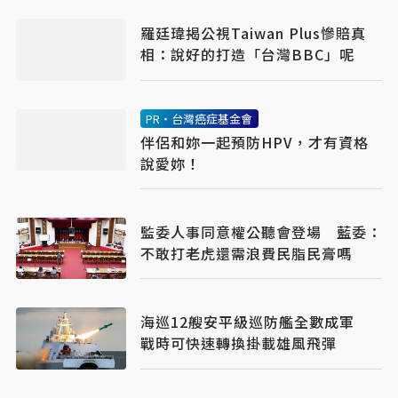
羅廷瑋揭公視Taiwan Plus慘賠真
相：說好的打造「台灣BBC」呢
PR・台灣癌症基金會
伴侶和妳一起預防HPV，才有資格
說愛妳！
監委人事同意權公聽會登場 藍委：
不敢打老虎還需浪費民脂民膏嗎
海巡12艘安平級巡防艦全數成軍
戰時可快速轉換掛載雄風飛彈