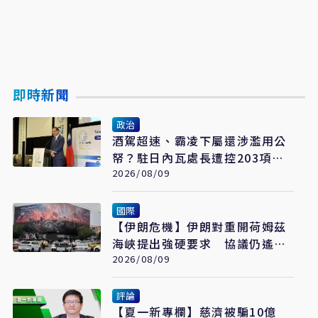
即時新聞
政治
酒駕超速、霸凌下屬還涉濫用公
帑？駐日內瓦處長遭控203項爭
議 外交部啟動調查
2026/08/09
國際
【伊朗危機】伊朗對重開荷姆茲
海峽提出強硬要求 協議仍遙不
可及
2026/08/09
評論
【夏一新專欄】慈濟被騙10億