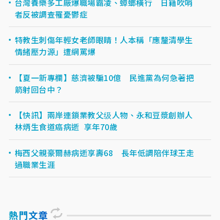
台灣養樂多工廠爆職場霸凌、蟑螂橫行 日籍吹哨
者反被調查罹憂鬱症
特教生刺傷年輕女老師眼睛！人本稱「應釐清學生
情緒壓力源」遭網罵爆
【夏一新專欄】慈濟被騙10億 民進黨為何急著把
箭射回台中？
【快訊】兩岸連鎖業教父级人物、永和豆漿創辦人
林炳生食道癌病逝 享年70歲
梅西父親豪爾赫病逝享壽68 長年低調陪伴球王走
過職業生涯
熱門文章