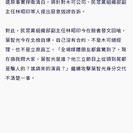
還原事實捍衛清白，將針對木可公司、民眾黨組織部副
主任林昭印等人提出惡意毀謗告訴。
對此，民眾黨組織部副主任林昭印今在臉書發文回嗆，
葉智光今在北檢自爆，自己沒有合約、不是木可總經
理、也不是立鼎員工，「全場媒體朋友都震驚到了，現
在換我問大家，葉智光是誰？他三立節目上從頭到尾都
是騙人的？誰請來的演員？」繼續攻擊葉智光身分交代
不清楚一事。