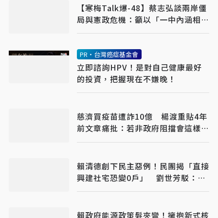
【寒梅Talk爆-48】蔡志弘談兩岸僵
局與憲政危機：籲以「一中內涵相互
理解」破冰
PR・台灣癌症基金會
立即諮詢HPV！是對自己健康最好
的投資，把握現在不嫌晚！
慈濟買疫苗遭詐10億 楊渡重貼4年
前文章痛批：若非政府阻擋會這樣
嗎？
賴清德創下民主惡例！民團揭「直接
興建社宅恐變0戶」 劉世芳駁：以
偏概全
賴政府能源政策髮夾彎！擁抱新式核