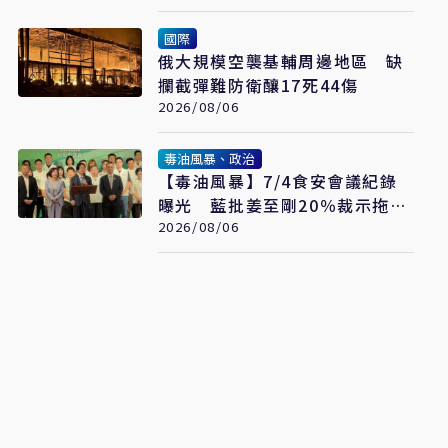
國際
俄大規模空襲基輔周邊地區 缺
攔截彈難防衛釀17死44傷
2026/08/06
毒油風暴、政治
【毒油風暴】7/4食安會議紀錄
曝光 藍批姜至剛20％裁示拖月
餘才認帳「賴清德是最大破口」
2026/08/06