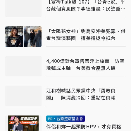
【寒梅Talk爆-107】「台青e家」平
台藏個資風險？李德維轟：民進黨自
信心不夠
「太陽花女神」劉喬安滯美犯罪、供
毒台灣演藝圈 遭美遣返今抵台
4,400億對台軍售案浮上檯面 防空
飛彈成主軸 台美擬合產無人機
江和樹喊話民眾黨中央「勇敢倒
閣」 陳清龍冷回：重點在倒賴
PR・台灣癌症基金會
伴侶和妳一起預防HPV，才有資格