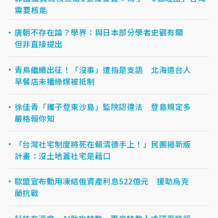
需要核能
唐朝不存在論？學界：與日本部分學者史觀有關
但非直接提出
青鳥繼續出征！「沒事」遭指是支語 北海道台人
早餐店未播綠媒被抵制
徐佳青「攜子登東沙島」監院認違法 登島規定多
嚴格報你知
「台灣社宅制度將死在賴清德手上！」民團揭新版
計畫：沒土地蓋社宅是藉口
歐盟宣布動用凍結俄資產利息522億元 援助烏克
蘭抗戰