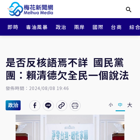
即時
毒油風暴
政治
兩岸
國際
台商
綜
是否反核語焉不詳 國民黨
團：賴清德欠全民一個說法
發佈時間：2024/08/08 19:46
大
中
小
政治