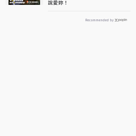
說愛妳！
Recommended by