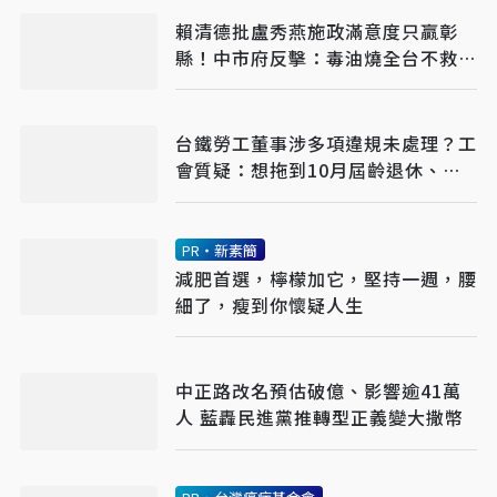
賴清德批盧秀燕施政滿意度只贏彰
縣！中市府反擊：毒油燒全台不救
火 卻跑來打口水戰
台鐵勞工董事涉多項違規未處理？工
會質疑：想拖到10月屆齡退休、領
終身俸
PR・新素簡
減肥首選，檸檬加它，堅持一週，腰
細了，瘦到你懷疑人生
中正路改名預估破億、影響逾41萬
人 藍轟民進黨推轉型正義變大撒幣