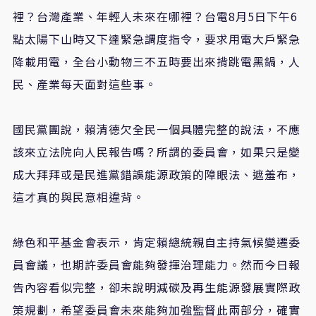
裡？台灣產業、年輕人未來在哪裡？台電8月5日下午6
點太陽下山時又下達緊急調度指令，要求用電大戶緊急
降載用電，全台小動物三不五時要出來揹跳電黑鍋，人
民、產業每天面對這些事。
國民黨團說，賴清德欠全民一個具體完整的說法，不應
該來立法院向人民報告嗎？所謂的委員會，如果只是變
成大拜拜或是民進黨錯誤能源政策的障眼法、遮羞布，
這才真的與民意相違背。
綠色和平基金會表示，肯定賴總統親自主持氣候變遷委
員會議，也期許委員會能夠發揮治理能力。然而今日報
告內容看似完整，卻未說明減碳及再生能源發展實際政
策規劃，希望委員會未來能夠加強監督此兩部分，確實