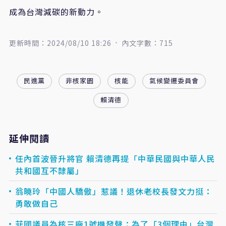
成為台灣減碳的新動力。
更新時間：2024/08/10 18:26
內文字數：715
民進黨
非核家園
核能
氣候變遷委員會
賴清德
延伸閱讀
任內首波晉升將官 賴清德再提「中華民國與中華人民
共和國互不隸屬」
翁曉玲「中國人驕傲」惹議！退休老校長發文力挺：
勇敢做自己
菲國議員為核三廠1號機發聲：為了「3個理由」台灣