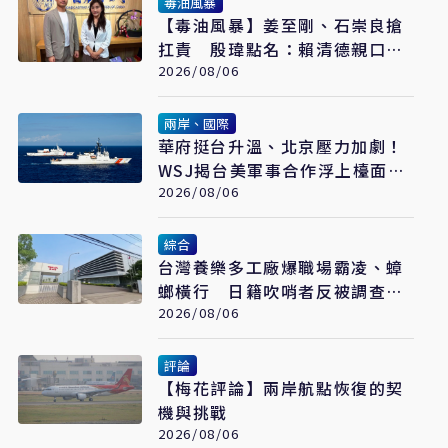
毒油風暴
【毒油風暴】姜至剛、石崇良搶
扛責 殷瑋點名：賴清德親口背
書20%毒油放行
2026/08/06
兩岸、國際
華府挺台升溫、北京壓力加劇！
WSJ揭台美軍事合作浮上檯面
翁履中：台灣更要算清安全成本
2026/08/06
綜合
台灣養樂多工廠爆職場霸凌、蟑
螂橫行 日籍吹哨者反被調查罹
憂鬱症
2026/08/06
評論
【梅花評論】兩岸航點恢復的契
機與挑戰
2026/08/06