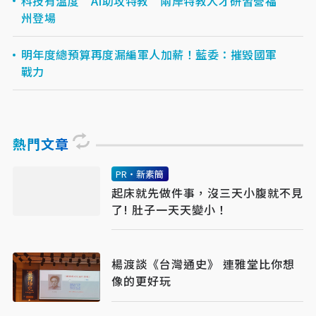
科技有溫度 AI助攻特教 兩岸特教人才研習營福
州登場
明年度總預算再度漏編軍人加薪！藍委：摧毀國軍
戰力
熱門文章
PR・新素簡
起床就先做件事，沒三天小腹就不見
了! 肚子一天天變小！
楊渡談《台灣通史》 連雅堂比你想
像的更好玩