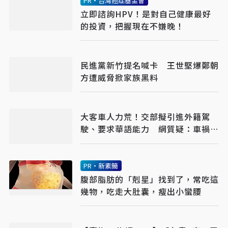
PR・台灣癌症基金會
立即諮詢HPV！是對自己健康最好
的投資，把握現在不嫌晚！
民進黨新竹提名喊卡 王世堅爆鄭朝
方遭威脅掀家族黑料
大客車人力荒！交部擬引進外籍駕
駛、要求華語能力 網質疑：車禍發
生誰處理
PR・新素簡
腹部脂肪的「剋星」找到了，常吃這
幾物，吃走大肚囊，瘦出小蠻腰