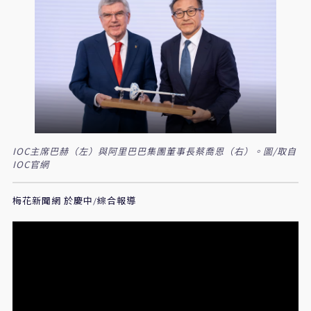
IOC主席巴赫（左）與阿里巴巴集團董事長蔡喬恩（右）。圖/取自
IOC官網
梅花新聞網 於慶中/綜合報導