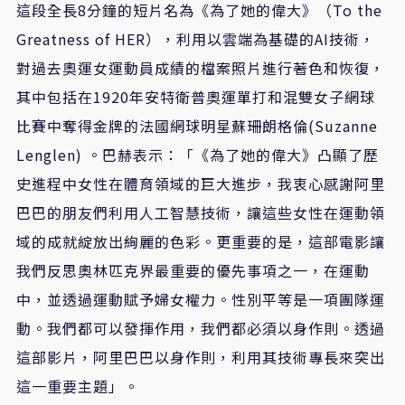
這段全長8分鐘的短片名為《為了她的偉大》（To the
Greatness of HER），利用以雲端為基礎的AI技術，
對過去奧運女運動員成績的檔案照片進行著色和恢復，
其中包括在1920年安特衛普奧運單打和混雙女子網球
比賽中奪得金牌的法國網球明星蘇珊朗格倫(Suzanne
Lenglen) 。巴赫表示：「《為了她的偉大》凸顯了歷
史進程中女性在體育領域的巨大進步，我衷心感謝阿里
巴巴的朋友們利用人工智慧技術，讓這些女性在運動領
域的成就綻放出絢麗的色彩。更重要的是，這部電影讓
我們反思奧林匹克界最重要的優先事項之一，在運動
中，並透過運動賦予婦女權力。性別平等是一項團隊運
動。我們都可以發揮作用，我們都必須以身作則。透過
這部影片，阿里巴巴以身作則，利用其技術專長來突出
這一重要主題」。