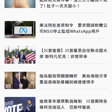
了! 肚子一天天變小！
美法院批准禁制令 要求間諜軟體公
司NSO停止監控WhatsApp用戶
【川普當選】川普屬意出任聯合國大
使 斯特凡尼克：非常榮幸
俄烏戰局現關鍵轉折 美烏情報分享
重返高峰助基輔前線連連得手
搶救青年選票動員機制 川普團隊急
尋柯克接班人 范斯呼聲高