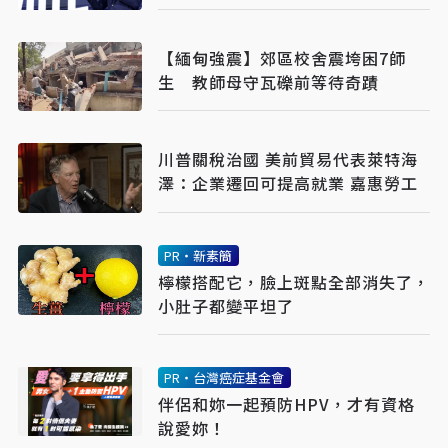
【緬甸強震】郊區校舍震垮困7師
生 教師母守瓦礫前等待奇蹟
川普關稅治國 美前貿易代表萊特海
澤：企業遷回可提高就業 嘉惠勞工
PR・新素簡
檸檬搭配它，臉上斑點全部消失了，
小肚子都變平坦了
PR・台灣癌症基金會
伴侶和妳一起預防HPV，才有資格
說愛妳！