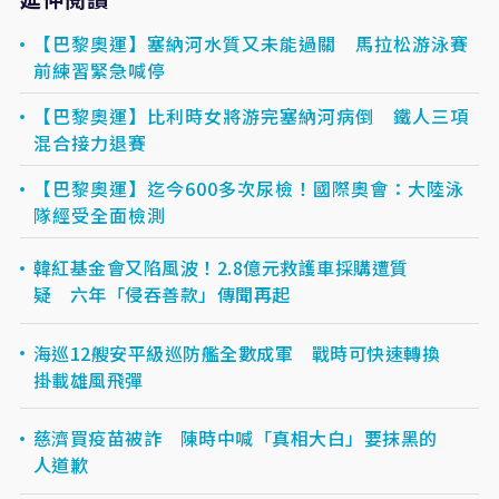
【巴黎奧運】塞納河水質又未能過關 馬拉松游泳賽
前練習緊急喊停
【巴黎奧運】比利時女將游完塞納河病倒 鐵人三項
混合接力退賽
【巴黎奧運】迄今600多次尿檢！國際奧會：大陸泳
隊經受全面檢測
韓紅基金會又陷風波！2.8億元救護車採購遭質
疑 六年「侵吞善款」傳聞再起
海巡12艘安平級巡防艦全數成軍 戰時可快速轉換
掛載雄風飛彈
慈濟買疫苗被詐 陳時中喊「真相大白」要抹黑的
人道歉