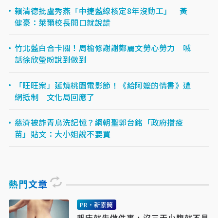
賴清德批盧秀燕「中捷藍線核定8年沒動工」 黃
健豪：萊爾校長開口就說謊
竹北藍白合卡關！周榆修謝謝鄭麗文勞心勞力 喊
話徐欣瑩盼說到做到
「旺旺案」延燒桃園電影節！《給阿嬤的情書》遭
網抵制 文化局回應了
慈濟被詐青鳥洗記憶？網朝聖郭台銘「政府擋疫
苗」貼文：大小姐說不要買
熱門文章
PR・新素簡
起床就先做件事，沒三天小腹就不見