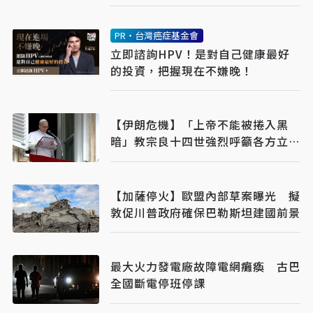
PR・台灣癌症基金會
立即諮詢HPV！是對自己健康最好
的投資，把握現在不嫌晚！
【伊朗危機】「上帝不能被捲入黑
暗」教宗良十四世強烈呼籲各方立即
停火
【加薩停火】歐盟內部草案曝光 擬
敦促川普政府確保巴勒斯坦建國前景
最大火力發電廠故障電網癱瘓 古巴
全國斷電停班停課