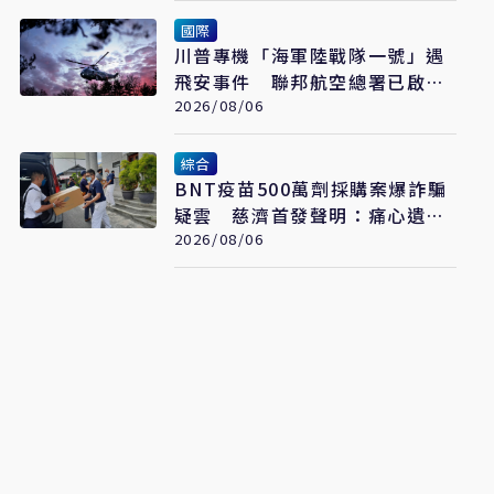
國際
川普專機「海軍陸戰隊一號」遇
飛安事件 聯邦航空總署已啟動
調查
2026/08/06
綜合
BNT疫苗500萬劑採購案爆詐騙
疑雲 慈濟首發聲明：痛心遺
憾 配合司法將追究權益
2026/08/06