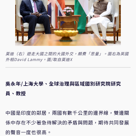
莫迪（右）遊走大國之間的大國外交，頗費「思量」。圖右為英國
外相David Lammy。圖/取自莫迪X
吳永年/上海大學、全球治理與區域國別研究院研究
員、教授
中國是印度的鄰居，兩國有數千公里的邊界線，雙邊關
係中存在不少著急待解決的矛盾與問題，期待共同發展
的聲音一度也很高。