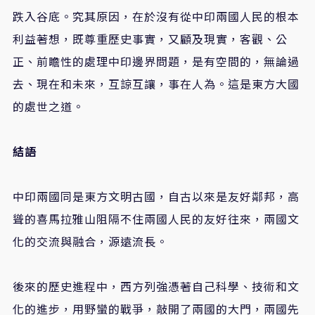
跌入谷底。究其原因，在於沒有從中印兩國人民的根本
利益著想，既尊重歷史事實，又顧及現實，客觀、公
正、前瞻性的處理中印邊界問題，是有空間的，無論過
去、現在和未來，互諒互讓，事在人為。這是東方大國
的處世之道。
結語
中印兩國同是東方文明古國，自古以來是友好鄰邦，高
聳的喜馬拉雅山阻隔不住兩國人民的友好往來，兩國文
化的交流與融合，源遠流長。
後來的歷史進程中，西方列強憑著自己科學、技術和文
化的進步，用野蠻的戰爭，敲開了兩國的大門，兩國先