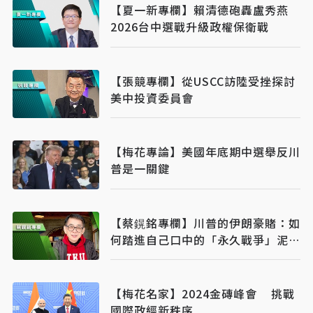
【夏一新專欄】賴清德砲轟盧秀燕
2026台中選戰升級政權保衛戰
【張競專欄】從USCC訪陸受挫探討
美中投資委員會
【梅花專論】美國年底期中選舉反川
普是一關鍵
【蔡鎤銘專欄】川普的伊朗豪賭：如
何踏進自己口中的「永久戰爭」泥
淖？
【梅花名家】2024金磚峰會 挑戰
國際政經新秩序