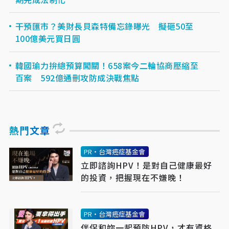
干預匯市？美財長貝森特備忘錄曝光 擬砸50至
100億美元買日圓
韓國瑜力拚總預算闖關！658案今二輪協商壓縮至
百案 592億通刪攻防成決戰焦點
熱門文章
PR・台灣癌症基金會
立即諮詢HPV！是對自己健康最好
的投資，把握現在不嫌晚！
PR・台灣癌症基金會
伴侶和妳一起預防HPV，才有資格