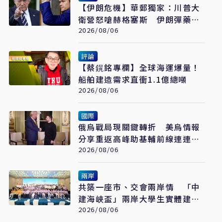
【伊朗危機】華郵獨家：川普大
衛營怒嗆赫格塞斯 伊朗彈藥嚴
重短缺恐限縮軍事選項
2026/08/06
評論
【蔡鎤銘專欄】全球海運爆量！
船舶建造需求直衝1.1億總噸
2026/08/06
國際
俄烏戰局現關鍵轉折 美烏情報
分享重返高峰助基輔前線連連得
手
2026/08/06
兩岸
共築一座市、交會兩岸情 「中
建海峽盃」兩岸大學生實體建構
賽在福州落幕
2026/08/06