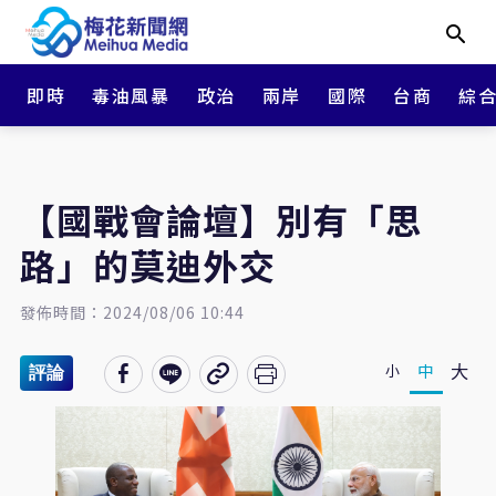
即時
毒油風暴
政治
兩岸
國際
台商
綜
【國戰會論壇】別有「思
路」的莫迪外交
發佈時間：2024/08/06 10:44
大
中
小
評論