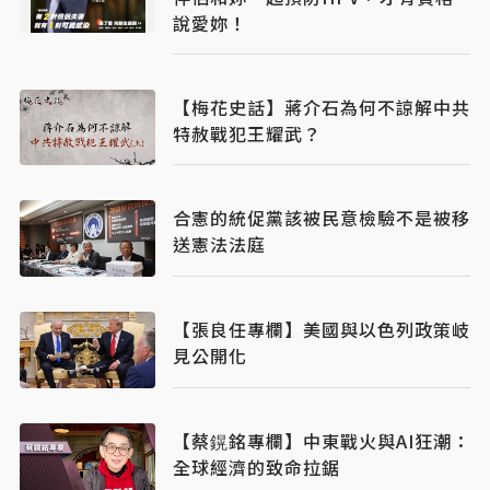
說愛妳！
【梅花史話】蔣介石為何不諒解中共
特赦戰犯王耀武？
合憲的統促黨該被民意檢驗不是被移
送憲法法庭
【張良任專欄】美國與以色列政策岐
見公開化
【蔡鎤銘專欄】中東戰火與AI狂潮：
全球經濟的致命拉鋸