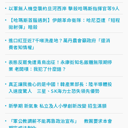
以軍無人機空襲約旦河西岸 擊殺哈瑪斯指揮官等9人
【哈瑪斯首腦遇刺】伊朗革命衛隊：哈尼亞遭「短程
拋射彈」暗殺
進口紅豆近7千噸洗產地？萬丹農會籲政府「還消
費者知情權」
表態反罷免遭青鳥出征！永康街知名飯糰無限期停
業 老闆嘆：我犯了什麼錯？
真正讓我擔心的是中國！韓產業部長：陸半導體投
入速度驚人 三星、SK海力士恐失領先優勢
新學期 新氣象 私立及人小學創新改變 招生滿額
「軍公教調薪不能再靠政治宣布」 教團要求本會
期完成法制化