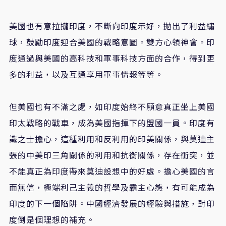
美國也有意拉攏印度，不斷向印度示好，拋出了利益繡
球，鼓勵印度迎合美國的戰略意圖。雙方心領神會。印
度通過與美國的高科技和軍事科技方面的合作，得到更
多的利益，以及互通享用軍事情報等等。
但美國也有不滿之處，如印度始終不願意真正坐上美國
印太戰略的戰車，成為美國指揮下的盟國一員。印度有
識之士擔心，這種利用和反利用的印美關係，與莫迪主
張的中美印三角關係的利用和抗衡關係，存在衝突，並
不能真正為印度帶來莫迪設想中的好處。擔心美國的言
而無信，極端利己主義的哲學及霸主心態，有可能成為
印度的下一個陷阱。中國經濟發展的經驗與措施，對印
度倒是個理想的補充。