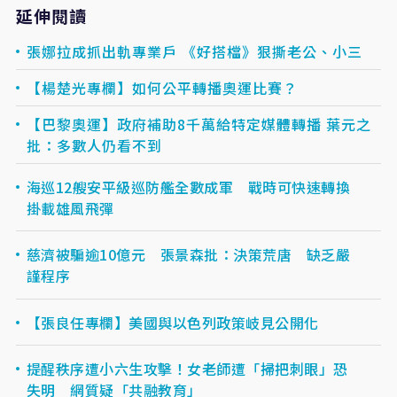
延伸閱讀
張娜拉成抓出軌專業戶 《好搭檔》狠撕老公、小三
【楊楚光專欄】如何公平轉播奧運比賽？
【巴黎奧運】政府補助8千萬給特定媒體轉播 葉元之
批：多數人仍看不到
海巡12艘安平級巡防艦全數成軍 戰時可快速轉換
掛載雄風飛彈
慈濟被騙逾10億元 張景森批：決策荒唐 缺乏嚴
謹程序
【張良任專欄】美國與以色列政策岐見公開化
提醒秩序遭小六生攻擊！女老師遭「掃把刺眼」恐
失明 網質疑「共融教育」