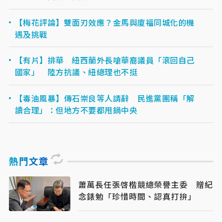
【梅花評論】雙面刃效應？金馬與廈福同城化的機
遇及挑戰
【有片】排華 紐西蘭外長嗆華裔議員「滾回自己
國家」 陸方抗議、紐總理也不挺
【毒油風暴】傳石崇良等人請辭 民進黨團稱「解
讀合理」：但地方不要都甩鍋中央
熱門文章
蕭萬長任張啓楷競總榮譽主委 贈紀
念錶勉「珍惜時間、認真打拚」