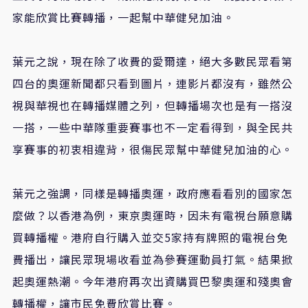
家能欣賞比賽轉播，一起幫中華健兒加油。
葉元之說，現在除了收費的愛爾達，絕大多數民眾看第
四台的奧運新聞都只看到圖片，連影片都沒有，雖然公
視與華視也在轉播媒體之列，但轉播場次也是有一搭沒
一搭，一些中華隊重要賽事也不一定看得到，與全民共
享賽事的初衷相違背，很傷民眾幫中華健兒加油的心。
葉元之強調，同樣是轉播奧運，政府應看看別的國家怎
麼做？以香港為例，東京奧運時，因未有電視台願意購
買轉播權。港府自行購入並交
5
家持有牌照的電視台免
費播出，讓民眾現場收看並為參賽運動員打氣。結果掀
起奧運熱潮。今年港府再次出資購買巴黎奧運和殘奧會
轉播權，讓市民免費欣賞比賽。