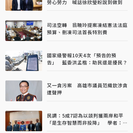
勞心勞力 喊話徐欣瑩盼說到做到
司法空轉 翁曉玲提案凍結憲法法庭
預算、刪凍司法首長特別費
國家級警報10天4次「預告的預
告」 藍委洪孟楷：助民還是擾民？
又一貪污案 高雄市議員范織欽涉貪
遭聲押
民調：5成7認為以談判獲兩岸和平
「是生存智慧而非投降」 學者：民
意質變