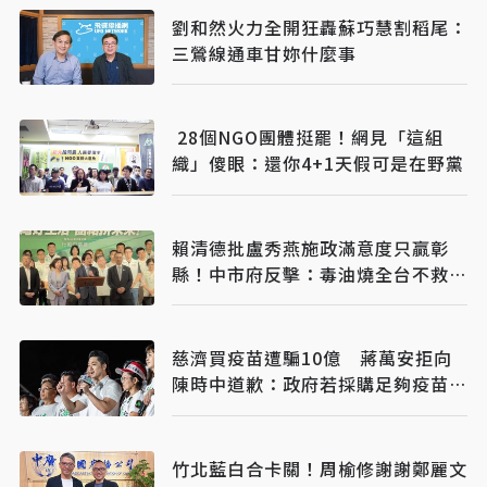
劉和然火力全開狂轟蘇巧慧割稻尾：
三鶯線通車甘妳什麼事
28個NGO團體挺罷！網見「這組
織」傻眼：還你4+1天假可是在野黨
賴清德批盧秀燕施政滿意度只贏彰
縣！中市府反擊：毒油燒全台不救
火 卻跑來打口水戰
慈濟買疫苗遭騙10億 蔣萬安拒向
陳時中道歉：政府若採購足夠疫苗不
需民間出力
竹北藍白合卡關！周榆修謝謝鄭麗文