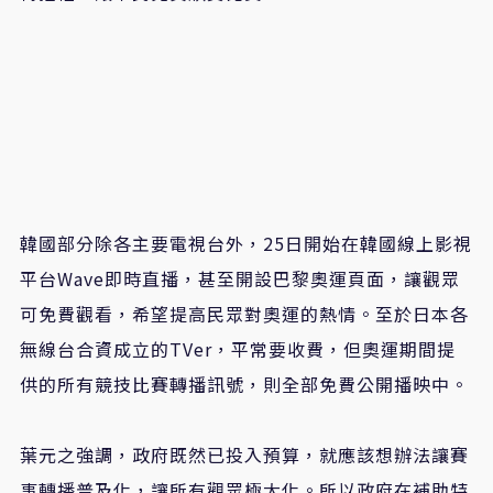
韓國部分除各主要電視台外，
25
日開始在韓國線上影視
平台
Wave
即時直播，甚至開設巴黎奧運頁面，讓觀眾
可免費觀看，希望提高民眾對奧運的熱情。至於日本各
無線台合資成立的
TVer
，平常要收費，但奧運期間提
供的所有競技比賽轉播訊號，則全部免費公開播映中。
葉元之強調，政府既然已投入預算，就應該想辦法讓賽
事轉播普及化，讓所有觀眾極大化。所以政府在補助特