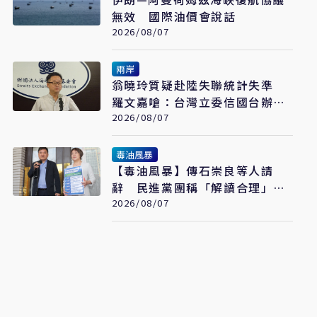
無效 國際油價會說話
2026/08/07
兩岸
翁曉玲質疑赴陸失聯統計失準
羅文嘉嗆：台灣立委信國台辦說
謊話
2026/08/07
毒油風暴
【毒油風暴】傳石崇良等人請
辭 民進黨團稱「解讀合理」：
但地方不要都甩鍋中央
2026/08/07