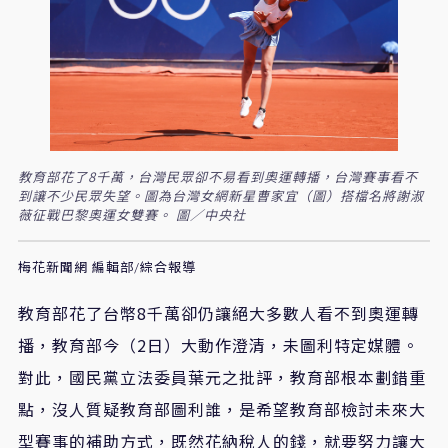
教育部花了8千萬，台灣民眾卻不易看到奧運轉播，台灣賽事看不
到讓不少民眾失望。圖為台灣女網新星曹家宜（圖）搭檔名將謝淑
薇征戰巴黎奧運女雙賽。 圖／中央社
梅花新聞網 編輯部/綜合報導
教育部花了台幣8千萬卻仍讓絕大多數人看不到奧運轉
播，教育部今（
2
日）大動作澄清，未圖利特定媒體。
對此，國民黨立法委員葉元之批評，教育部根本劃錯重
點，沒人質疑教育部圖利誰，是希望教育部檢討未來大
型賽事的補助方式，既然花納稅人的錢，就要努力讓大