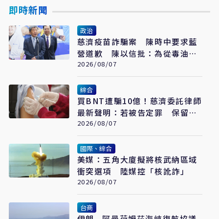
即時新聞
政治
慈濟疫苗詐騙案 陳時中要求藍
營道歉 陳以信批：為從毒油案
脫身
2026/08/07
綜合
買BNT遭騙10億！慈濟委託律師
最新聲明：若被告定罪 保留民
事請求賠償
2026/08/07
國際、綜合
美媒：五角大廈擬將核武納區域
衝突選項 陸媒控「核訛詐」
2026/08/07
台商
伊朗—阿曼荷姆茲海峽復航協議