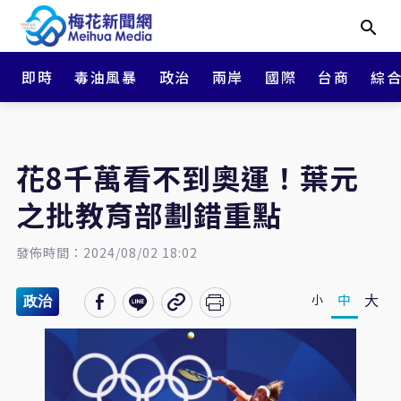
即時
毒油風暴
政治
兩岸
國際
台商
綜
花8千萬看不到奧運！葉元
之批教育部劃錯重點
發佈時間：2024/08/02 18:02
大
中
小
政治