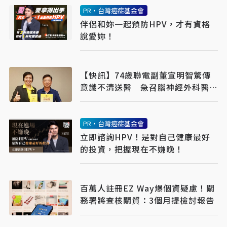
PR・台灣癌症基金會
伴侶和妳一起預防HPV，才有資格
說愛妳！
【快訊】74歲聯電副董宣明智驚傳
意識不清送醫 急召腦神經外科醫開
刀
PR・台灣癌症基金會
立即諮詢HPV！是對自己健康最好
的投資，把握現在不嫌晚！
百萬人註冊EZ Way爆個資疑慮！關
務署將查核關貿：3個月提檢討報告