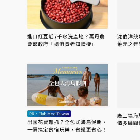
進口紅豆近7千噸洗產地？萬丹農
沈伯洋
會籲政府「還消費者知情權」
葉元之建
問題」帶
PR・Club Med Taiwan
廢土填海
出國花費難抓？全包式海島假期，
情多機關
一價搞定食宿玩樂，省錢更省心！
轟：骯髒