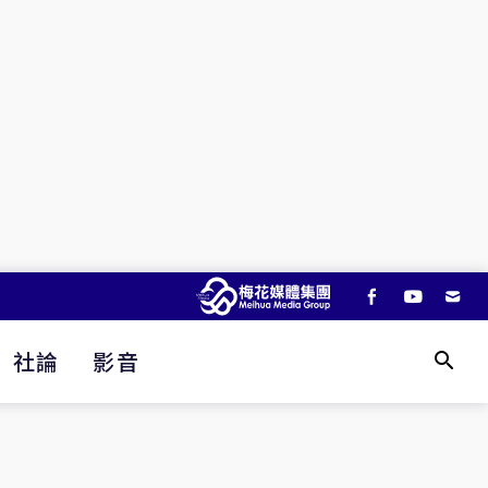
社論
影音