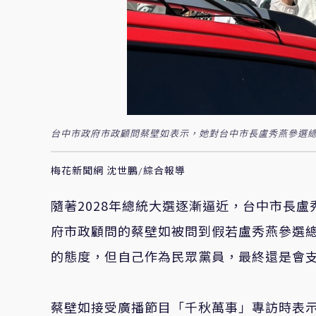
台中市政府市政顧問蔡壁如表示，她對台中市長盧秀燕參選
梅花新聞網 沈世鵬/綜合報導
隨著2028年總統大選逐漸逼近，台中市長
府市政顧問的蔡壁如被問到假若盧秀燕參選
的態度，但自己作為民眾黨員，最終還是會
蔡壁如接受廣播節目「千秋萬事」專訪時表示