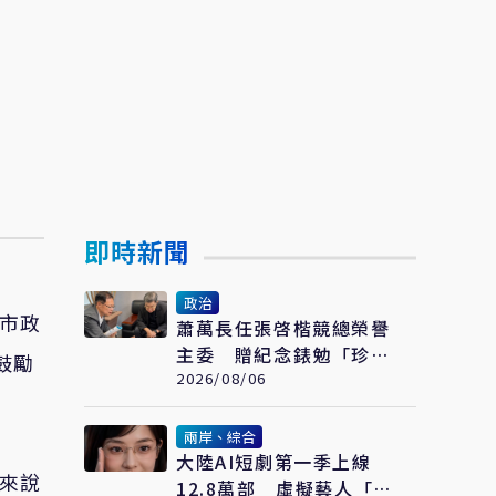
即時新聞
政治
中市政
蕭萬長任張啓楷競總榮譽
主委 贈紀念錶勉「珍惜
鼓勵
時間、認真打拚」
2026/08/06
兩岸、綜合
大陸AI短劇第一季上線
她來說
12.8萬部 虛擬藝人「方