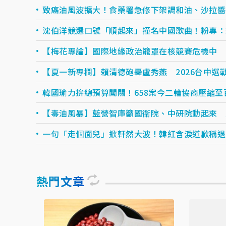
致癌油風波擴大！食藥署急修下架調和油、沙拉醬
沈伯洋競選口號「順起來」撞名中國歌曲！粉專：
【梅花專論】國際地緣政治籠罩在核競賽危機中
【夏一新專欄】賴清德砲轟盧秀燕 2026台中選
韓國瑜力拚總預算闖關！658案今二輪協商壓縮至
【毒油風暴】藍營智庫籲國衛院、中研院動起來 
一句「走個面兒」掀軒然大波！韓紅含淚道歉稱退
熱門文章