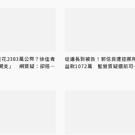
爽花2383萬公帑？徐佳青
從議長到被告！郭信良遭控挪
開支」 網質疑：卻搭商
益款1072萬 藍營質疑選前司
介入