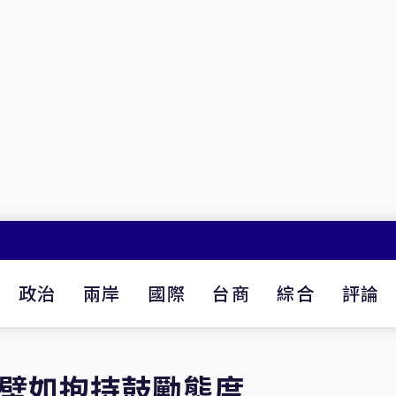
政治
兩岸
國際
台商
綜合
評論
蔡壁如抱持鼓勵態度