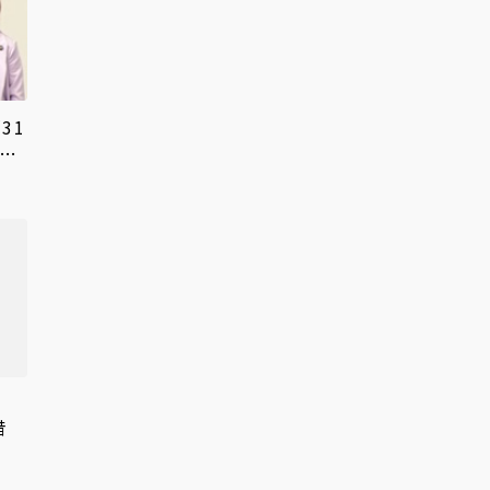
31
度
借