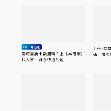
PR・易借網
上任5年
臨時需要小額週轉？上【易借網】
稱「撙節
找人幫！資金快速到位
務艙？