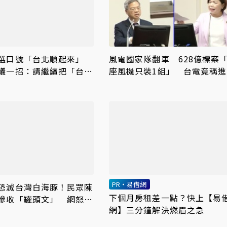
競選口號「台北順起來」
風電國家隊翻車 628億標案「
議一招：請繼續把「台北
座風機只裝1組」 台電竟稱進
出去
超96%
PR・易借網
恐滅台灣白海豚！民眾陳
下個月房租差一點？快上【易
慘收「罐頭文」 網怒
網】三分鐘解決燃眉之急
政府