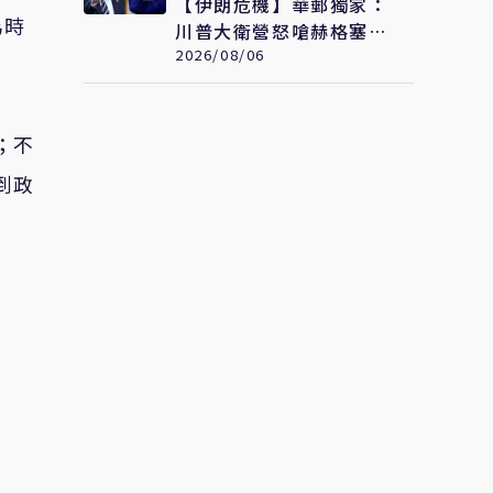
【伊朗危機】華郵獨家：
為時
川普大衛營怒嗆赫格塞
斯 伊朗彈藥嚴重短缺恐
2026/08/06
限縮軍事選項
；不
到政