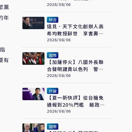
桃子」接拍美瞳廣告
2026/08/06
眾黨
的年
綜合
遠見．天下文化創辦人高
希均教授辭世 享耆壽90
歲
2026/08/06
指
國際
要有
【加薩停火】八國外長聯
合聲明譴責以色列 警告
加薩政治進程恐全面脫軌
2026/08/06
評論
【夏一新快評】從台糖免
通報到20％門檻 賴政府
食安到底有幾套標準？
2026/08/06
國際