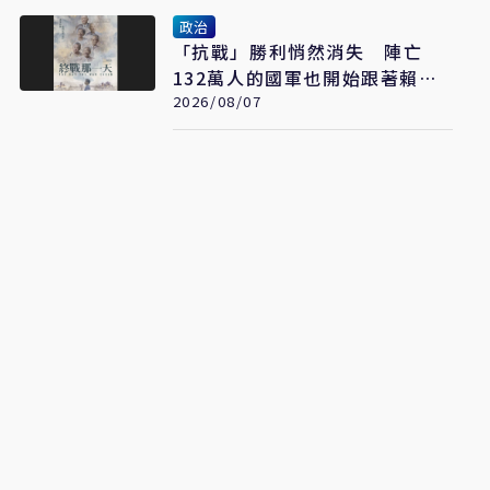
政治
「抗戰」勝利悄然消失 陣亡
132萬人的國軍也開始跟著賴清
德喊「終戰」了
2026/08/07