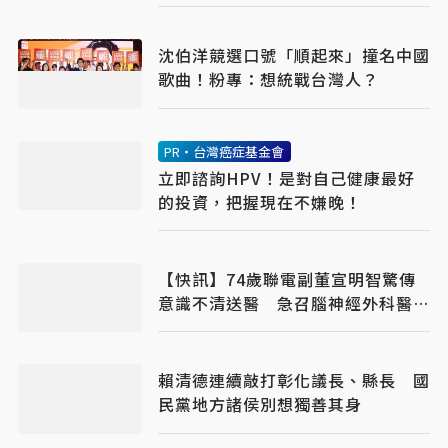
沈伯洋競選口號「順起來」撞名中國
歌曲！粉專：想統戰台灣人？
PR・台灣癌症基金會
立即諮詢HPV！是對自己健康最好
的投資，把握現在不嫌晚！
【快訊】74歲聯電副董宣明智驚傳
意識不清送醫 急召腦神經外科醫開
刀
賴清德連續敲打彰化議長、縣長 國
民黨地方諸侯別想獨善其身