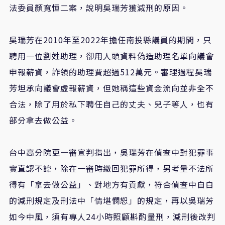
法委員顏寬恒二案，說明吳瑞芳獲減刑的原因。
吳瑞芳在2010年至2022年擔任南投縣議員的期間，只
聘用一位劉姓助理，卻用人頭資料偽造助理名單向議會
申報薪資，詐領的助理費超過512萬元。審理過程吳瑞
芳坦承向議會虛報薪資，但她稱這些資金流向並非全不
合法，除了用於私下聘任自己的丈夫、兒子等人，也有
部分拿去做公益。
台中高分院更一審宣判指出，吳瑞芳在偵查中對犯罪事
實直認不諱，除在一審時繳回犯罪所得，另考量不法所
得有「拿去做公益」、對地方有貢獻，符合偵查中自白
的減刑規定及刑法中「情堪憫恕」的規定，再以吳瑞芳
如今中風，須有專人24小時照顧斟酌量刑，減刑後改判