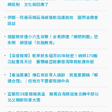
網抵制 文化局回應了
伊朗—阿曼荷姆茲海峽復航協議無效 國際油價會
說話
提醒秩序遭小六生攻擊！女老師遭「掃把刺眼」恐
失明 網質疑「共融教育」
【深度報導】乾旱掀多瑙河80年秘密！納粹170艘
沉船重見天日 塞爾維亞砸數億清障救航運命脈
【毒油風暴】傳石崇良等人請辭 民進黨團稱「解
讀合理」：但地方不要都甩鍋中央
宜蘭防38度極端高溫 颱風白海豚延後北轉中部以
北父親節防豪大雨