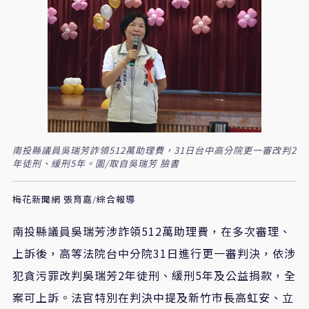
南投縣議員吳瑞芳詐領512萬助理費，31日台中高分院更一審改判2
年徒刑、緩刑5年。圖/取自吳瑞芳 臉書
梅花新聞網 張育嘉/綜合報導
南投縣議員吳瑞芳涉詐領512萬助理費，在多次審理、
上訴後，高等法院台中分院31日進行更一審判決，依涉
犯貪污罪改判吳瑞芳2年徒刑、緩刑5年及公益捐款，全
案可上訴。法官特別在判決中提及新竹市長高虹安、立