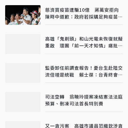
慈濟買疫苗遭騙10億 蔣萬安拒向
陳時中道歉：政府若採購足夠疫苗不
需民間出力
高雄「鬼剃頭」和山光電未恢復就擬
重啟 環團「前一天才知情」痛批欺
上瞞下
監委卸任前調查報告！憂台生赴陸交
流倍增是統戰 賴士葆：台青終會認
清台獨手段
司法空轉 翁曉玲提案凍結憲法法庭
預算、刪凍司法首長特別費
又一貪污案 高雄市議員范織欽涉貪