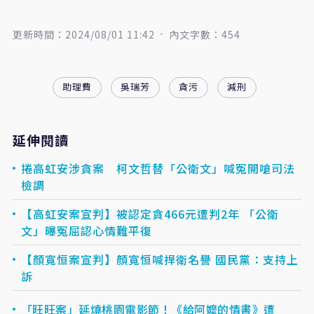
更新時間：2024/08/01 11:42
內文字數：454
助理費
吳瑞芳
貪污
減刑
延伸閱讀
捲高虹安涉貪案 柯文哲替「公衛文」喊冤開嗆司法
檢調
【高虹安案宣判】被認定貪466元遭判2年 「公衛
文」曝冤屈認心情難平復
【顏寬恒案宣判】顏寬恒喊捍衛名譽 國民黨：支持上
訴
「旺旺案」延燒桃園電影節！《給阿嬤的情書》遭