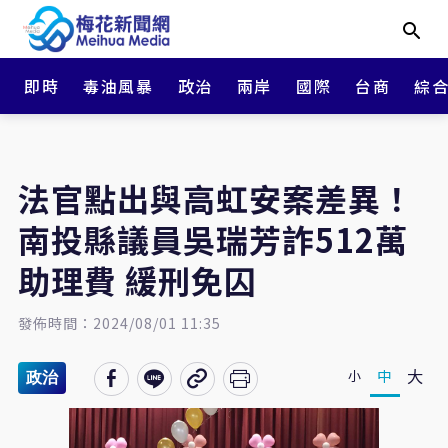
即時
毒油風暴
政治
兩岸
國際
台商
綜
法官點出與高虹安案差異！
南投縣議員吳瑞芳詐512萬
助理費 緩刑免囚
發佈時間：2024/08/01 11:35
大
中
小
政治