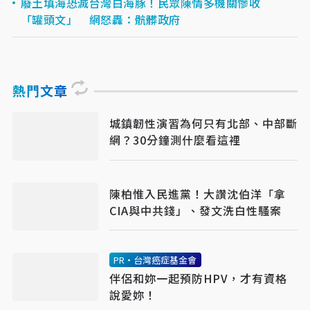
廢土填海恐滅台灣白海豚！民眾陳情多機關慘收
「罐頭文」 網怒轟：骯髒政府
熱門文章
城鎮韌性演習為何只有北部、中部斷
網？30分鐘測什麼看這裡
陳柏惟入民進黨！大讚沈伯洋「拿
CIA與中共錢」、發文洗白性騷案
PR・台灣癌症基金會
伴侶和妳一起預防HPV，才有資格
說愛妳！