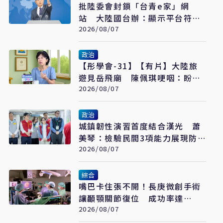
批陸委會封鎖「台青e家」網
站 大陸國台辦：顯示平台符合
台青需求
2026/08/07
政治
【彤學會-31】【有片】大陸旅
遊見岳飛廟 陳佩琪哽咽：盼能
為柯文哲京華城案平反
2026/08/07
政治
城鎮韌性演習首度結合漢光 蕭
美琴：檢驗民間3項能力展現防
衛韌性
2026/08/07
綜合
嘴巴卡住張不開！長庚微創手術
讓顳顎關節復位 成功率達
97%
2026/08/07