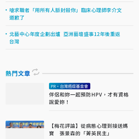
嗆求職者「用所有人脈封殺你」臨床心理師李介文
道歉了
北藝中心年度企劃出爐 亞洲藝壇盛事12年後重返
台灣
熱門文章
PR・台灣癌症基金會
伴侶和妳一起預防HPV，才有資格
說愛妳！
【梅花評論】從病態心理到接送媽
寶 張景森的「菁英民主」