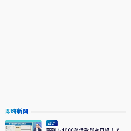
即時新聞
政治
鄭朝方4000萬借款疑雲再燒！吳