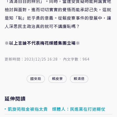
「清清白白的辨別」。同時，當遭受質疑時能夠誠實地
檢討與面對，進而切切實實的覺悟而能承認己失，這就
是知「恥」近乎勇的意義。從賴皮寮事件的發展中，讓
人深思民主政治真的就可不講廉恥嗎？
※以上言論不代表梅花媒體集團立場※
更新時間：2023/12/25 16:28
內文字數：964
國安局
賴皮寮
賴清德
延伸閱讀
凱旋苑租金被指太貴 媒體人：民進黨在打迷糊仗