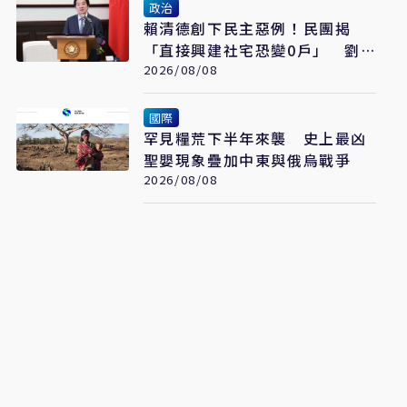
政治
賴清德創下民主惡例！民團揭
「直接興建社宅恐變0戶」 劉
世芳駁：以偏概全
2026/08/08
國際
罕見糧荒下半年來襲 史上最凶
聖嬰現象疊加中東與俄烏戰爭
2026/08/08