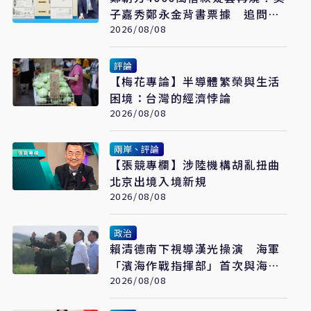
子嘉秀鄭永金背書票據 追問
2018選舉資金流向
2026/08/08
評論
【梅花專論】半導體繁榮與生活
困境：台灣的經濟悖論
2026/08/08
兩岸、評論
【張競專欄】涉陸機構胡亂扭曲
北京出境入境新規
2026/08/08
政治
賴清德南下視導漢光操演 海軍
「濱海作戰指揮部」首次與海巡
聯合操演
2026/08/08