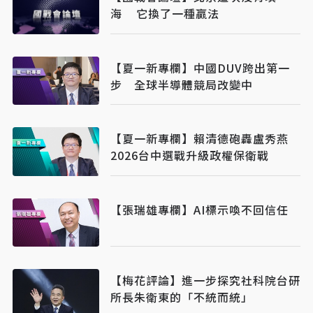
海 它換了一種贏法
【夏一新專欄】中國DUV跨出第一
步 全球半導體競局改變中
【夏一新專欄】賴清德砲轟盧秀燕
2026台中選戰升級政權保衛戰
【張瑞雄專欄】AI標示喚不回信任
【梅花評論】進一步探究社科院台研
所長朱衛東的「不統而統」