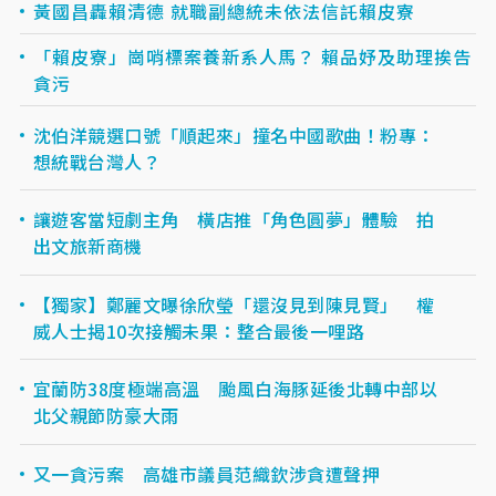
黃國昌轟賴清德 就職副總統未依法信託賴皮寮
「賴皮寮」崗哨標案養新系人馬？ 賴品妤及助理挨告
貪污
沈伯洋競選口號「順起來」撞名中國歌曲！粉專：
想統戰台灣人？
讓遊客當短劇主角 橫店推「角色圓夢」體驗 拍
出文旅新商機
【獨家】鄭麗文曝徐欣瑩「還沒見到陳見賢」 權
威人士揭10次接觸未果：整合最後一哩路
宜蘭防38度極端高溫 颱風白海豚延後北轉中部以
北父親節防豪大雨
又一貪污案 高雄市議員范織欽涉貪遭聲押