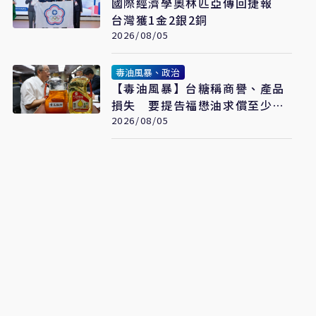
國際經濟學奧林匹亞傳回捷報
台灣獲1金2銀2銅
2026/08/05
毒油風暴、政治
【毒油風暴】台糖稱商譽、產品
損失 要提告福懋油求償至少
2.43億元
2026/08/05