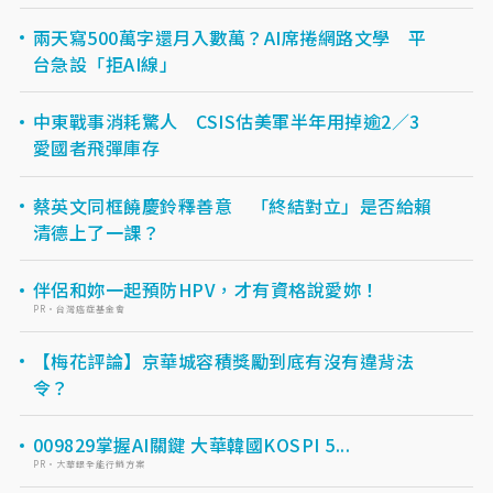
兩天寫500萬字還月入數萬？AI席捲網路文學 平
台急設「拒AI線」
中東戰事消耗驚人 CSIS估美軍半年用掉逾2／3
愛國者飛彈庫存
蔡英文同框饒慶鈴釋善意 「終結對立」是否給賴
清德上了一課？
伴侶和妳一起預防HPV，才有資格說愛妳！
PR・台灣癌症基金會
【梅花評論】京華城容積獎勵到底有沒有違背法
令？
009829掌握AI關鍵 大華韓國KOSPI 5...
PR・大華銀全能行銷方案