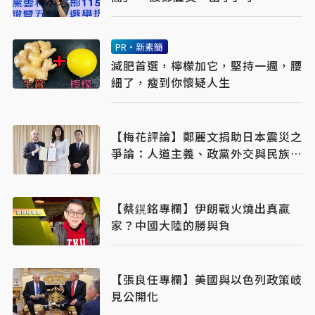
PR・新素簡
減肥首選，檸檬加它，堅持一週，腰
細了，瘦到你懷疑人生
【梅花評論】鄭麗文捐助日本震災之
爭論：人道主義、政黨外交與民族主
義之平衡
【蔡鎤銘專欄】伊朗戰火燒出真贏
家？中國大陸的勝與負
【張良任專欄】美國與以色列政策岐
見公開化