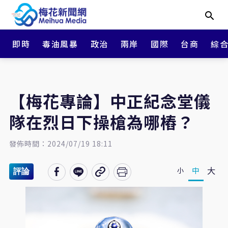
即時
毒油風暴
政治
兩岸
國際
台商
綜
【梅花專論】中正紀念堂儀
隊在烈日下操槍為哪樁？
發佈時間：2024/07/19 18:11
大
中
小
評論