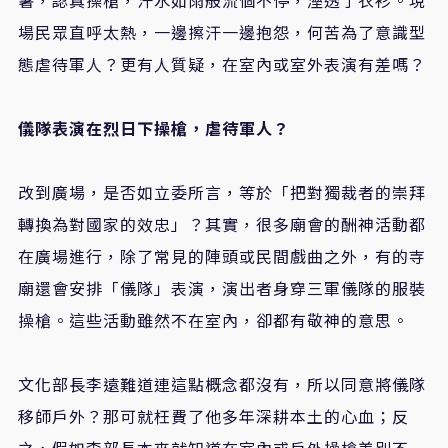
暑，認真操槍，汗水如雨般流個不停，溼透了衣衫。現
場民眾直呼太熱，一邊擦汗一邊抱怨，何苦為了意識型
態虐待軍人？更有人質疑，在室內或室外表演有差嗎？
儀隊表演在烈日下操槍，虐待軍人？
改到廣場，是否如立委所言，等於「把對獨裁者的崇拜
轉換為對國家的效忠」？其實，很多廟會的酬神活動都
在廣場進行，除了常見的陣頭或民間戲曲之外，有的寺
廟還會安排「儀隊」表演，演出者身穿三軍儀隊的服裝
操槍。這些活動雖然不在室內，卻都有敬神的意思。
文化部長李遠難道連這點概念都沒有，所以同意將儀隊
移師戶外？那可就枉費了他多年深耕本土的心血；反