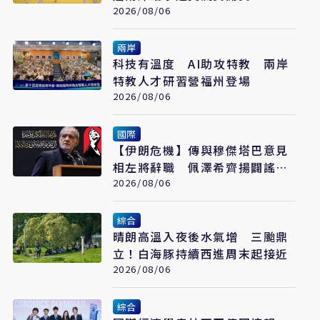
2026/08/06
兩岸
科技有溫度 AI助攻特教 兩岸
特教人才研習營福州登場
2026/08/06
國際
【伊朗危機】傳與穆傑塔巴意見
相左將辭職 佩澤希齊揚闢謠堅
稱會繼續總統職務
2026/08/06
綜合
晴朗高溫入夜後水氣增 三颱鼎
立！白海豚持續西進周末起接近
2026/08/06
綜合