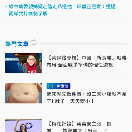
綠中執委親姊疑赴陸走私遭逮 邱垂正證實：透過
兩岸共打機制了解
熱門文章
【​​​​​​​蔡鎤銘專欄】中國「新長城」戰略
布局 全面戰爭準備的理性透視
PR・新素簡
起床就先做件事，沒三天小腹就不見
了! 肚子一天天變小！
【梅花評論】蔣萬安主張「倒
閣」 該鄭麗文「出手」了