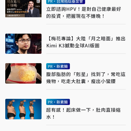
PR・台灣癌症基金會
立即諮詢HPV！是對自己健康最好
的投資，把握現在不嫌晚！
【梅花專論】大陸「月之暗面」推出
Kimi K3撼動全球AI版圖
PR・新素簡
腹部脂肪的「剋星」找到了，常吃這
幾物，吃走大肚囊，瘦出小蠻腰
PR・新素簡
超有感！起床做一下，肚肉直接縮
水！