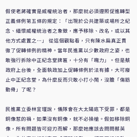
假使老蔣確實是威權統治者，那麼就必須遵照促進轉型
正義條例第五條的規定：「出現於公共建築或場所之紀
念、緬懷威權統治者之象徵，應予移除、改名，或以其
他方式處置之…」 從這個觀點看，只有陳水扁真正貫
徹了促轉條例的精神。當年民進黨以少數政府之姿，也
敢強行拆除中正紀念堂牌匾，十分有「魄力」。但是蔡
政府上台後，全面執政加上促轉條例於法有據，大可廢
止中正紀念堂，為什麼反而只敢小打小鬧，沒膽「傷筋
動骨」了呢？
民進黨立委林宜瑾說，儀隊會在大太陽底下受罪，都是
銅像惹的禍，如果沒有銅像，就不必操槍。假如移除銅
像，所有問題皆可迎刃而解，那麼她應該去問問蔡英