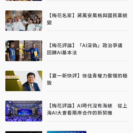
【梅花名家】蔣萬安風格與國民黨蜕
變
【梅花評論】「AI深偽」政治爭議
回歸AI基本法
【夏一新快評】徐佳青權力傲慢的極
致
【梅花評論】AI時代沒有海峽 從上
海AI大會看兩岸合作的新契機