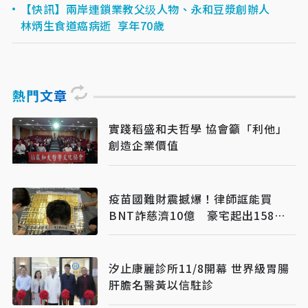
【快訊】兩岸連鎖業教父级人物、永和豆漿創辦人
林炳生食道癌病逝 享年70歲
熱門文章
實踐稻盛和夫哲學 協會籲「利他」
創造企業價值
疫苗國難財震撼爆！律師誆能買
BNT詐慈濟10億 豪宅起出158公
斤黃金
汐止康麗診所11/8開幕 世界級胃腸
肝膽名醫黃以信駐診