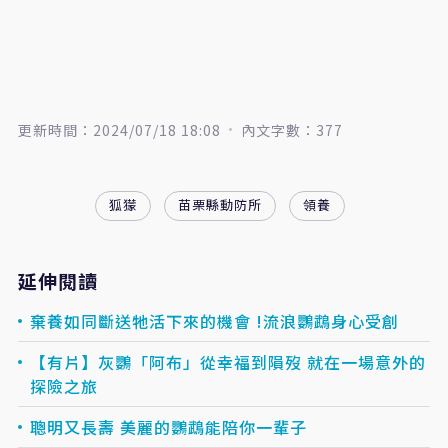
更新時間：2024/07/18 18:08
內文字數：377
狐獴
苗栗縣動防所
領養
延伸閱讀
棄養如同斷送牠活下來的機會 !流浪鸚鵡身心受創
【有片】灰鸚「阿布」從幸福到隕歿 就在一場意外的
探險之旅
聰明又長壽 美麗的鸚鵡能陪你一輩子