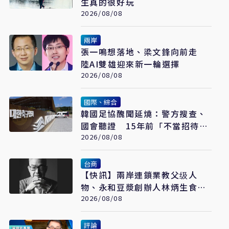
生真的很好玩
2026/08/08
兩岸
張一鳴想落地、梁文鋒向前走
陸AI雙雄迎來新一輪選擇
2026/08/08
國際、綜合
韓國足協醜聞延燒：警方搜查、
國會聽證 15年前「不當招待」
疑雲重見天日
2026/08/08
台商
【快訊】兩岸連鎖業教父级人
物、永和豆漿創辦人林炳生食道
2026/08/08
癌病逝 享年70歲
評論