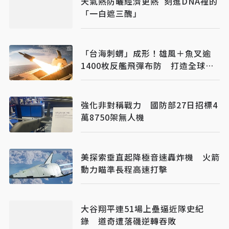
天氣熱防曬經濟更熱 刻進DNA裡的
「一白遮三醜」
「台海刺蝟」成形！雄風＋魚叉逾
1400枚反艦飛彈布防 打造全球最
密集海防火力網
強化非對稱戰力 國防部27日招標4
萬8750架無人機
美探索垂直起降極音速轟炸機 火箭
動力瞄準長程高速打擊
大谷翔平連51場上壘逼近隊史紀
錄 道奇遭落磯逆轉吞敗