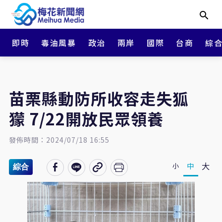
即時
毒油風暴
政治
兩岸
國際
台商
綜
苗栗縣動防所收容走失狐
獴 7/22開放民眾領養
發佈時間：2024/07/18 16:55
大
中
小
綜合