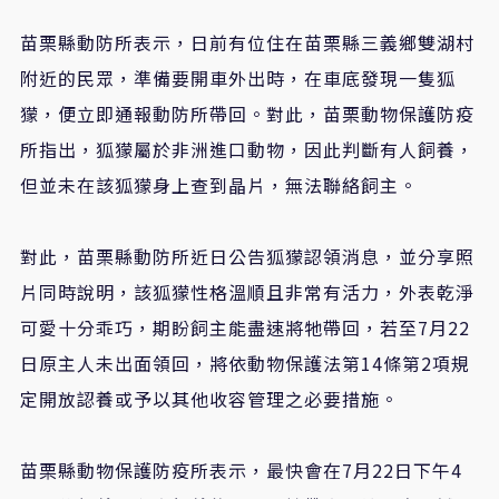
苗栗縣動防所表示，日前有位住在苗栗縣三義鄉雙湖村
附近的民眾，準備要開車外出時，在車底發現一隻狐
獴，便立即通報動防所帶回。對此，苗栗動物保護防疫
所指出，狐獴屬於非洲進口動物，因此判斷有人飼養，
但並未在該狐獴身上查到晶片，無法聯絡飼主。
對此，苗栗縣動防所近日公告狐獴認領消息，並分享照
片同時說明，該狐獴性格溫順且非常有活力，外表乾淨
可愛十分乖巧，期盼飼主能盡速將牠帶回，若至7月22
日原主人未出面領回，將依動物保護法第14條第2項規
定開放認養或予以其他收容管理之必要措施。
苗栗縣動物保護防疫所表示，最快會在7月22日下午4