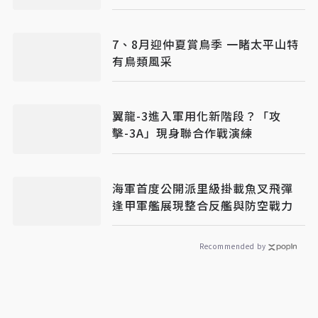
7、8月迎仲夏賞鳥季 一睹太平山特
有鳥類風采
翼龍-3進入軍用化新階段？「攻
擊-3A」現身聯合作戰演練
海軍首度公開派里級掛載魚叉飛彈
逢甲軍艦展現整合反艦與防空戰力
Recommended by