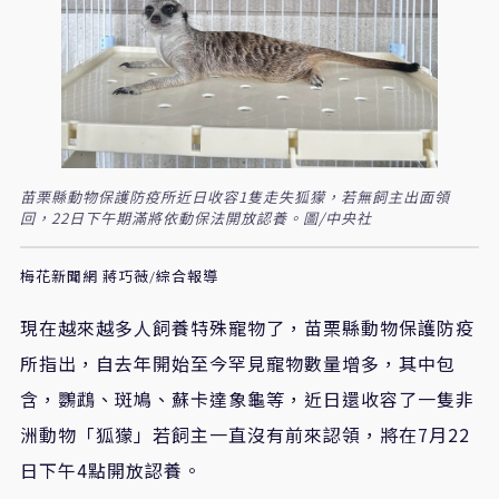
苗栗縣動物保護防疫所近日收容1隻走失狐獴，若無飼主出面領
回，22日下午期滿將依動保法開放認養。圖/中央社
梅花新聞網 蔣巧薇/綜合報導
現在越來越多人飼養特殊寵物了，苗栗縣動物保護防疫
所指出，自去年開始至今罕見寵物數量增多，其中包
含，鸚鵡、斑鳩、蘇卡達象龜等，近日還收容了一隻非
洲動物「狐獴」若飼主一直沒有前來認領，將在7月22
日下午4點開放認養。