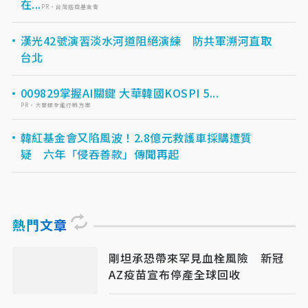
在...
PR・台灣癌症基金會
漢光42號演習淡水河道阻絕演練 防共軍溯河直取
台北
009829掌握AI關鍵 大華韓國KOSPI 5...
PR・大華銀全能行銷方案
韓紅基金會又陷風波！2.8億元救護車採購遭質
疑 六年「侵吞善款」傳聞再起
熱門文章
剛坦承恐帶來罕見血栓風險 新冠
AZ疫苗宣布停產全球回收