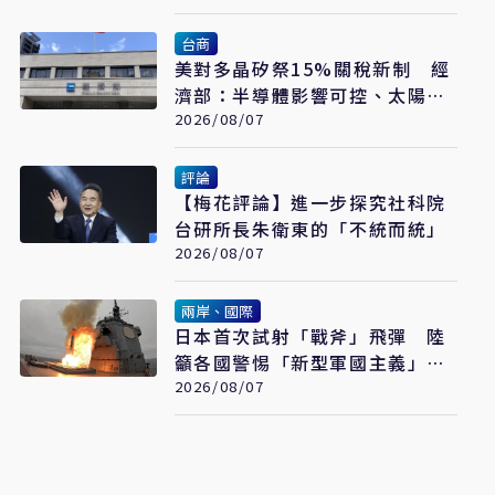
台商
美對多晶矽祭15%關稅新制 經
濟部：半導體影響可控、太陽能
產業衝擊有限
2026/08/07
評論
【梅花評論】進一步探究社科院
台研所長朱衛東的「不統而統」
2026/08/07
兩岸、國際
日本首次試射「戰斧」飛彈 陸
籲各國警惕「新型軍國主義」發
展
2026/08/07