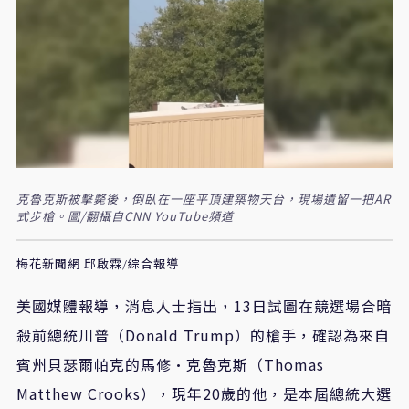
克魯克斯被擊斃後，倒臥在一座平頂建築物天台，現場遺留一把AR
式步槍。圖/翻攝自CNN YouTube頻道
梅花新聞網 邱啟霖/綜合報導
美國媒體報導，消息人士指出，13日試圖在競選場合暗
殺前總統川普（Donald Trump）的槍手，確認為來自
賓州貝瑟爾帕克的馬修·克魯克斯（Thomas
Matthew Crooks），現年20歲的他，是本屆總統大選