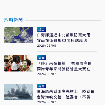
即時新聞
綜合
白海豚逼近中北部嚴防豪大雨
宜蘭花蓮恐現38度極端高溫
2026/08/08
兩岸
「將」來在福州 智繪兩岸情
兩岸青年家將臉譜繪畫大賽在福
州開幕
2026/08/07
兩岸
白海豚未到兩岸先槓上 陸宣布
台灣海峽交管 陸委會：不勞費
心
2026/08/07