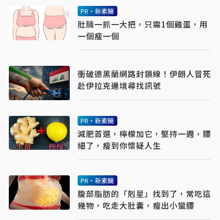
PR・新素簡
肚腩一抓一大把，只需1個雞蛋，用
一個瘦一個
衝破德黑蘭網路封鎖線！伊朗人冒死
赴伊拉克邊境尋找訊號
PR・新素簡
減肥首選，檸檬加它，堅持一週，腰
細了，瘦到你懷疑人生
PR・新素簡
腹部脂肪的「剋星」找到了，常吃這
幾物，吃走大肚囊，瘦出小蠻腰