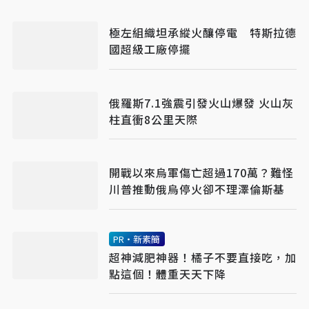
極左組織坦承縱火釀停電 特斯拉德
國超級工廠停擺
俄羅斯7.1強震引發火山爆發 火山灰
柱直衝8公里天際
開戰以來烏軍傷亡超過170萬？難怪
川普推動俄烏停火卻不理澤倫斯基
PR・新素簡
超神減肥神器！橘子不要直接吃，加
點這個！體重天天下降