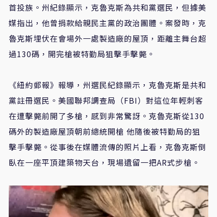
首投族。州紀錄顯示，克魯克斯為共和黨選民，但據美
媒指出，他曾捐款給親民主黨的政治團體。案發時，克
魯克斯埋伏在會場外一處製造廠的屋頂，距離主舞台超
過130碼，開完槍被特勤局狙擊手擊斃。
《紐約郵報》報導，州選民紀錄顯示，克魯克斯是共和
黨註冊選民。美國聯邦調查局（FBI）對這位年輕刺客
在遭擊斃前開了多槍，感到非常驚訝。克魯克斯從130
碼外的製造廠屋頂朝前總統開槍 他隨後被特勤局的狙
擊手擊斃。從事後在媒體流傳的照片上看，克魯克斯倒
臥在一座平頂建築物天台，現場遺留一把AR式步槍。