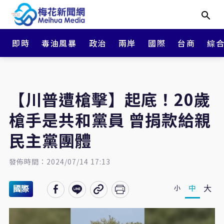
即時
毒油風暴
政治
兩岸
國際
台商
綜
【川普遭槍擊】起底！20歲
槍手是共和黨員 曾捐款給親
民主黨團體
發佈時間：2024/07/14 17:13
大
中
小
國際