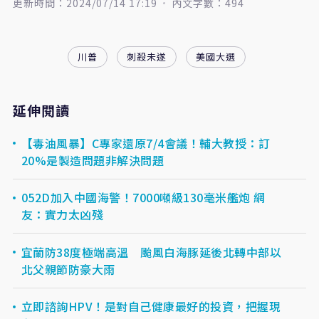
更新時間：2024/07/14 17:19
內文字數：494
川普
刺殺未遂
美國大選
延伸閱讀
【毒油風暴】C專家還原7/4會議！輔大教授：訂
20%是製造問題非解決問題
052D加入中國海警！7000噸級130毫米艦炮 網
友：實力太凶殘
宜蘭防38度極端高溫 颱風白海豚延後北轉中部以
北父親節防豪大雨
立即諮詢HPV！是對自己健康最好的投資，把握現