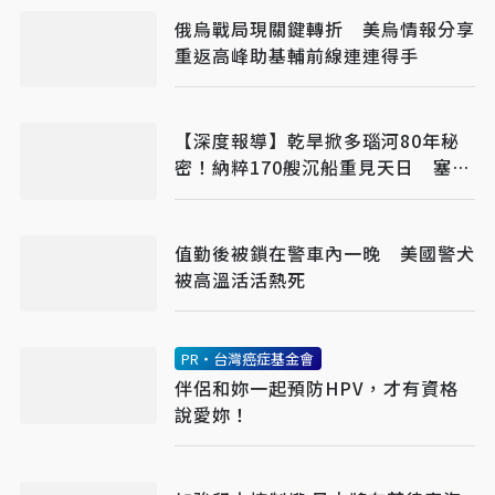
俄烏戰局現關鍵轉折 美烏情報分享
重返高峰助基輔前線連連得手
【深度報導】乾旱掀多瑙河80年秘
密！納粹170艘沉船重見天日 塞爾
維亞砸數億清障救航運命脈
值勤後被鎖在警車內一晚 美國警犬
被高溫活活熱死
PR・台灣癌症基金會
伴侶和妳一起預防HPV，才有資格
說愛妳！